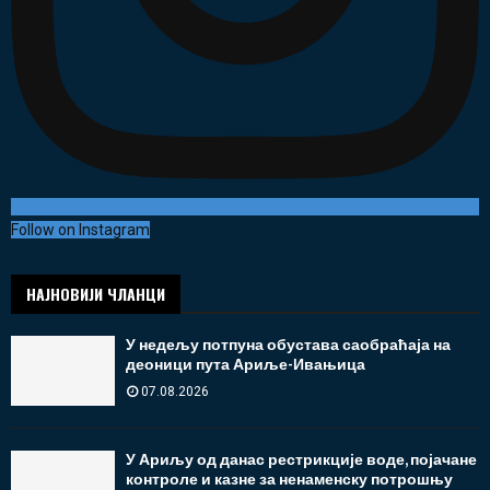
Follow on Instagram
НАЈНОВИЈИ ЧЛАНЦИ
У недељу потпуна обустава саобраћаја на
деоници пута Ариље-Ивањица
07.08.2026
У Ариљу од данас рестрикције воде, појачане
контроле и казне за ненаменску потрошњу