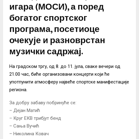
игара (МОСИ), а поред
богатог спортског
програма, посетиоце
очекује и разноврстан
музички садржај.
На градском тргу, од 8. до 11. јула, сваке вечери од
21.00 час, биће организовани концерти који ће
употпунити атмосферу највеће спортске манифестације
региона.
За добру забаву побринуће се:
– Дејан Матић
– Круг ЕКВ трибјут бенд
– Сања Вучић
– Николина Ковач