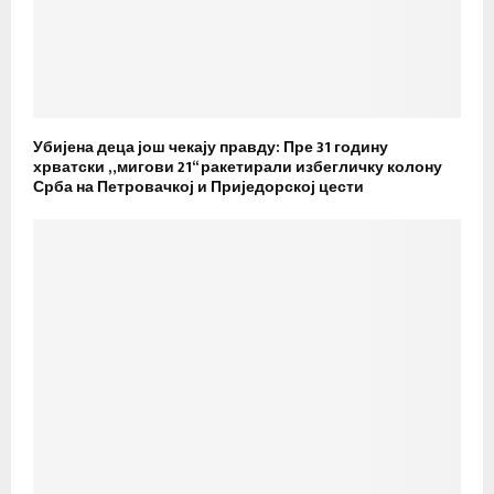
Убијена деца још чекају правду: Пре 31 годину
хрватски „мигови 21“ ракетирали избегличку колону
Срба на Петровачкој и Приједорској цести