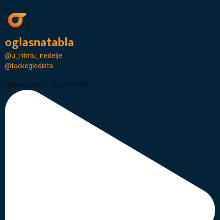
oglasnatabla
@u_ritmu_nedelje
@tackegledista
Црква светог Георгија ❤️☦️