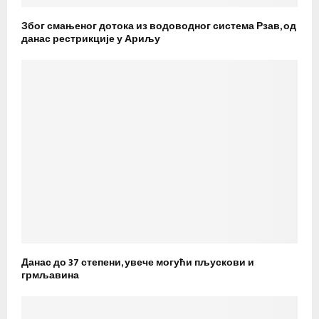
Због смањеног дотока из водоводног система Рзав, од
данас рестрикције у Ариљу
Данас до 37 степени, увече могући пљускови и
грмљавина