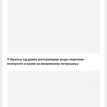
У Ариљу од данас рестрикције воде, појачане
контроле и казне за ненаменску потрошњу