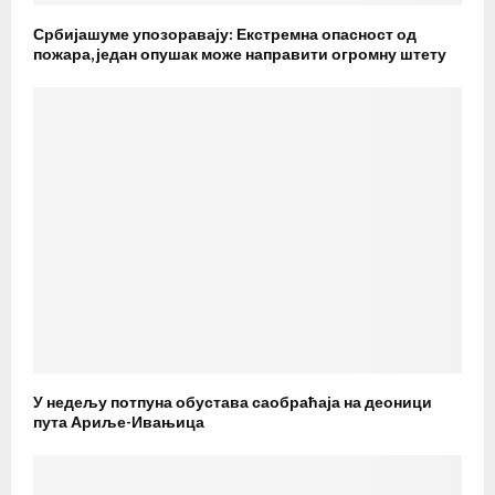
Србијашуме упозоравају: Екстремна опасност од
пожара, један опушак може направити огромну штету
У недељу потпуна обустава саобраћаја на деоници
пута Ариље-Ивањица