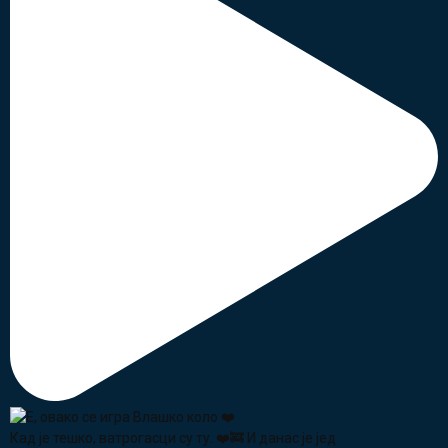
Кад је тешко, ватрогасци су ту. ❤️🚒 И данас је јед