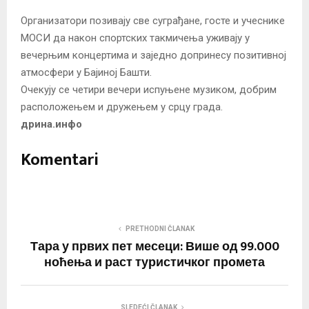
Организатори позивају све суграђане, госте и учеснике
МОСИ да након спортских такмичења уживају у
вечерњим концертима и заједно допринесу позитивној
атмосфери у Бајиној Башти.
Очекују се четири вечери испуњене музиком, добрим
расположењем и дружењем у срцу града.
дрина.инфо
Komentari
PRETHODNI ČLANAK
Тара у првих пет месеци: Више од 99.000
ноћења и раст туристичког промета
SLEDEĆI ČLANAK