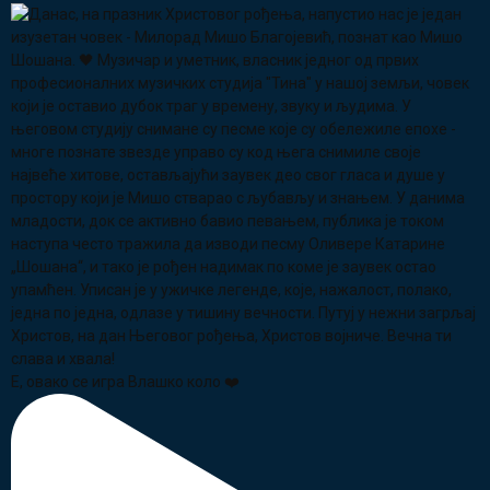
Е, овако се игра Влашко коло ❤️