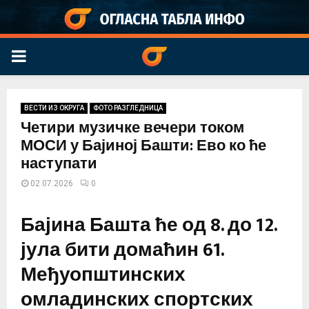
PRIMARY
MENU
ВЕСТИ ИЗ ОКРУГА
ФОТО РАЗГЛЕДНИЦА
Четири музичке вечери током
МОСИ у Бајиној Башти: Ево ко ће
наступати
02.07.2026
0
Бајина Башта ће од 8. до 12.
јула бити домаћин 61.
Међуопштинских
омладинских спортских