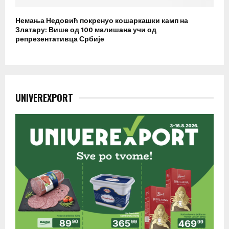
Немања Недовић покренуо кошаркашки камп на
Златару: Више од 100 малишана учи од
репрезентативца Србије
UNIVEREXPORT