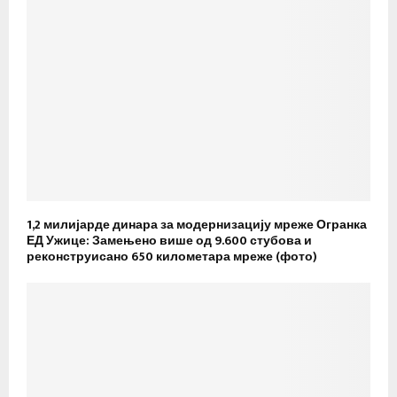
1,2 милијарде динара за модернизацију мреже Огранка
ЕД Ужице: Замењено више од 9.600 стубова и
реконструисано 650 километара мреже (фото)