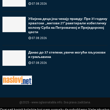
07.08.2026
Убијена деца још чекају правду: Пре 31 годину
хрватски „мигови 21“ ракетирали избегличку
колону Срба на Петровачкој и Приједорској
цести
07.08.2026
Данас до 37 степени, увече могући пљускови
и грмљавина
07.08.2026
@2025 - www.oglasnatabla.info. Sva prava zadržana.
Ovaj sajt koristi kolačiće koji nam pomažu da poboljšamo Vaše iskustvo