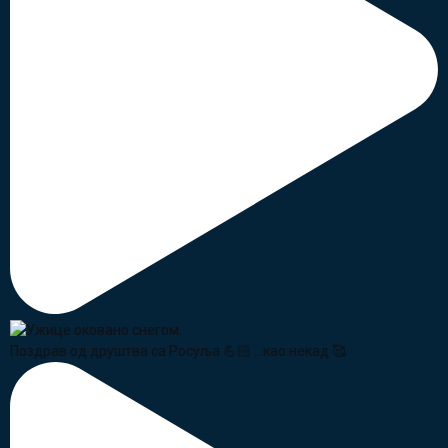
Поздрав од друштва са Росуља 💪🏻 ...као некад 🥰