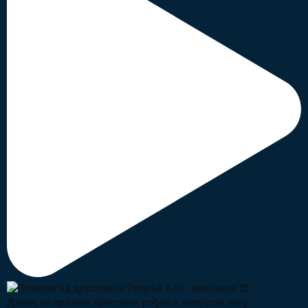
Данас, на празник Христовог рођења, напустио нас ј