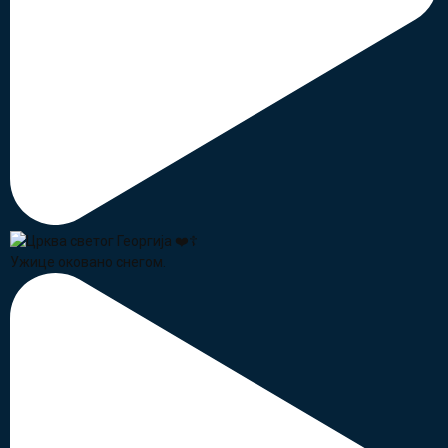
Ужице оковано снегом.