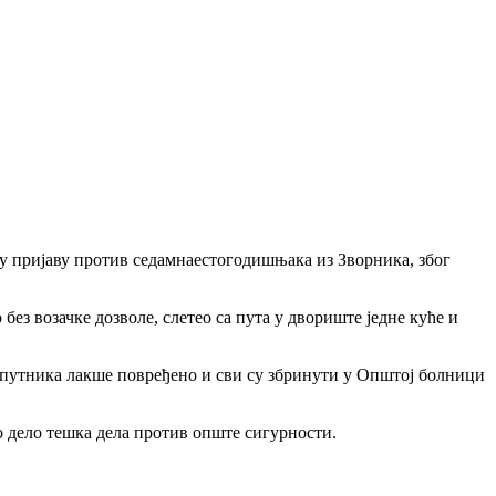
у пријаву против седамнаестогодишњака из Зворника,
због
ез возачке дозволе, слетео са пута у двориште једне куће и
је путника лакше повређено и сви су збринути у Општој болници
 дело тешка дела против опште сигурности.