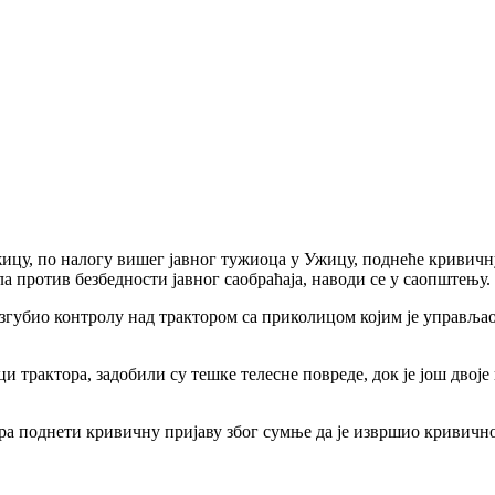
у, по налогу вишег јавног тужиоца у Ужицу, поднеће кривичн
а против безбедности јавног саобраћаја, наводи се у саопштењу.
губио контролу над трактором са приколицом којим је управљао б
ци трактора, задобили су тешке телесне повреде, док је још дво
а поднети кривичну пријаву због сумње да је извршио кривично