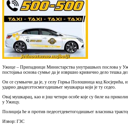
Ужице – Припадници Министарства унутрашњих послова у Ужиц
постојања основа сумње да је извршио кривично дело тешка дел
Он се сумњичи да је, у селу Горња Полошница код Косјерића, из
ударио двадесетосмогодишњег мушкарца који је ту седео.
Овај мушкарац, као и још четири особе које су биле на приколи
у Ужицу.
Полиција ће и против педесетдеветогодишњег власника трактор
Извор: ГЗС