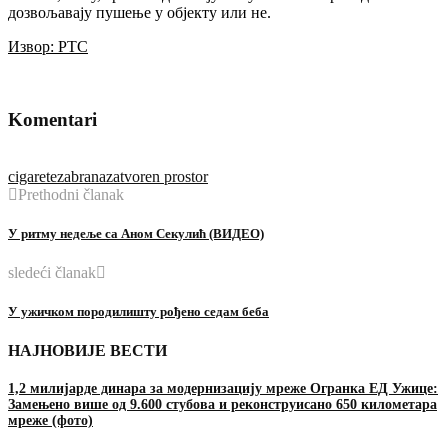
дозвољавају пушење у објекту или не.
Извор: РТС
Komentari
cigarete
zabrana
zatvoren prostor
Prethodni članak
У ритму недеље са Аном Секулић (ВИДЕО)
sledeći članak
У ужичком породилишту рођенo седам беба
НАЈНОВИЈЕ ВЕСТИ
1,2 милијарде динара за модернизацију мреже Огранка ЕД Ужице:
Замењено више од 9.600 стубова и реконструисано 650 километара
мреже (фото)