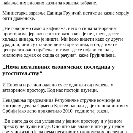
најављених високих казни за кршење забране.
Министарка здравља Даница Грујичић истиче да казне морају
бити драконске.
„Не говоримо само о кафанама, него о свим затвореним
просторима, јер ако се плати казна која је пет, шест, десет
хиљада динара, то је ништа. Ми ћемо видети како су други
урадили, они су ставили детекторе за дим, и онда имате
централизовано праћење, и тамо где се појави сигнал,
милионче одмах се скида са рачуна“, каже Грујичићева.
„Нема негативних економских последица у
угоститељству“
И Европа и регион одавно су се одвикли од пушења у
затвореном простору. Код нас постоји изузеци.
Некадашња председница Републичке стручне комисије за
контролу дувана Срмена Крстев наводи да је становништво у
Србији јако лепо прихватило 2010. године тај закон.
„Ви знате да се сад углавном у јавном простору и у јавном
превозу не пуши нигде. Оно што ми знамо и што је у целом
свету показано је да нема негативних економских последица