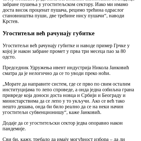
забране пушења у угоститељском сектору. Иако ми имамо
доста висок проценат пушача, рецимо трећина одраслог
становништва пуши, две трећине нису пушачи“, наводи
Крстев.
Угоститељи већ рачунају губитке
Угоститељи већ рачунају губитке и наводе пример Грчке у
којој је након забране промет у прва три месеца пао за 80
одсто.
Председник Удружења ивент индустрија Никола Јанковић
сматра да је нелогично да се то уводи преко ноћи.
„Морате да направите систем, где се прво по свим осталим
институцијама то лепо спроведе, а онда једна озбиљна грана
привреде која доноси доста новца и Србији и Београду и
министарствима да се лепо у то укључи. Ако се већ тако
нешто дешава, онда би било реално да се на неки начин
угоститељи субвенционишу“, каже Јанковић.
Додаје да се угоститељски сектор једва опоравио након
пандемије.
Сви би, кажу, требало да имају могућност избора – да ли