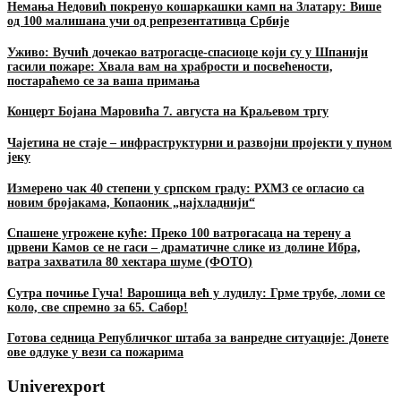
Немања Недовић покренуо кошаркашки камп на Златару: Више
од 100 малишана учи од репрезентативца Србије
Уживо: Вучић дочекао ватрогасце-спасиоце који су у Шпанији
гасили пожаре: Хвала вам на храбрости и посвећености,
постараћемо се за ваша примања
Концерт Бојана Маровића 7. августа на Краљевом тргу
Чајетина не стаје – инфраструктурни и развојни пројекти у пуном
јеку
Измерено чак 40 степени у српском граду: РХМЗ се огласио са
новим бројакама, Копаоник „најхладнији“
Спашене угрожене куће: Преко 100 ватрогасаца на терену а
црвени Камов се не гаси – драматичне слике из долине Ибра,
ватра захватила 80 хектара шуме (ФОТО)
Сутра почиње Гуча! Варошица већ у лудилу: Грме трубе, ломи се
коло, све спремно за 65. Сабор!
Готова седница Републичког штаба за ванредне ситуације: Донете
ове одлуке у вези са пожарима
Univerexport