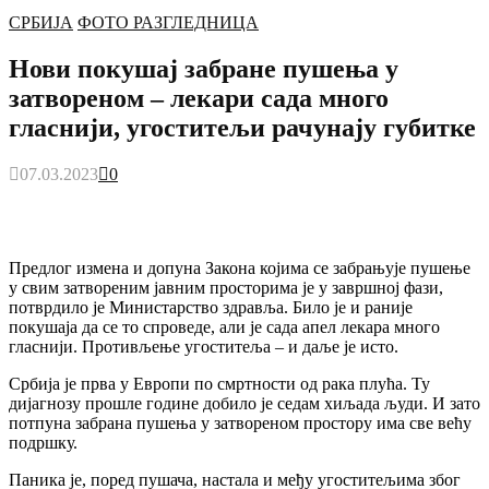
СРБИЈА
ФОТО РАЗГЛЕДНИЦА
Нови покушај забране пушења у
затвореном – лекари сада много
гласнији, угоститељи рачунају губитке
07.03.2023
0
Предлог измена и допуна Закона којима се забрањује пушење
у свим затвореним јавним просторима је у завршној фази,
потврдило је Министарство здравља. Било је и раније
покушаја да се то спроведе, али је сада апел лекара много
гласнији. Противљење угоститеља – и даље је исто.
Србија је прва у Европи по смртности од рака плућа. Ту
дијагнозу прошле године добило је седам хиљада људи. И зато
потпуна забрана пушења у затвореном простору има све већу
подршку.
Паника је, поред пушача, настала и међу угоститељима због