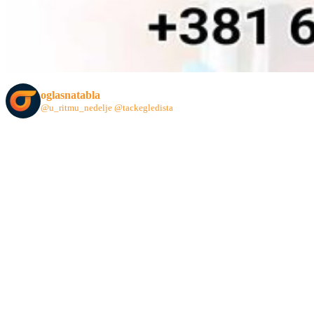
oglasnatabla
@u_ritmu_nedelje
@tackegledista