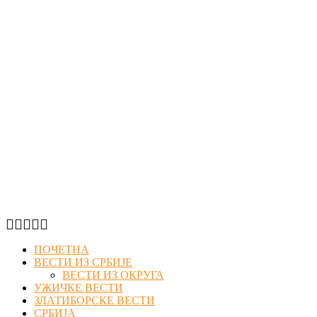
Facebook
Twitter
Instagram
Youtube
Email
ПОЧЕТНА
ВЕСТИ ИЗ СРБИЈЕ
ВЕСТИ ИЗ ОКРУГА
УЖИЧКЕ ВЕСТИ
ЗЛАТИБОРСКЕ ВЕСТИ
СРБИЈА