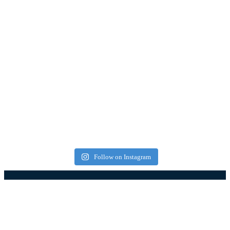
Follow on Instagram
Најновији чланци
1,2 милијарде динара за модернизацију мреже
Огранка ЕД Ужице: Замењено више од 9.600
стубова и реконструисано 650 километара мреже