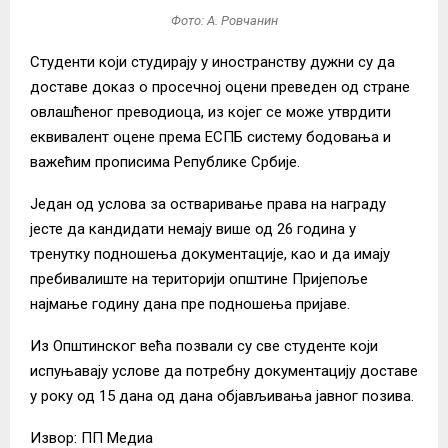
Фото: А. Ровчанин
Студенти који студирају у иностранству дужни су да
доставе доказ о просечној оцени преведен од стране
овлашћеног преводиоца, из којег се може утврдити
еквивалент оцене према ЕСПБ систему бодовања и
важећим прописима Републике Србије.
Један од услова за остваривање права на награду
јесте да кандидати немају више од 26 година у
тренутку подношења документације, као и да имају
пребивалиште на територији општине Пријепоље
најмање годину дана пре подношења пријаве.
Из Општинског већа позвали су све студенте који
испуњавају услове да потребну документацију доставе
у року од 15 дана од дана објављивања јавног позива.
Извор: ПП Медиа