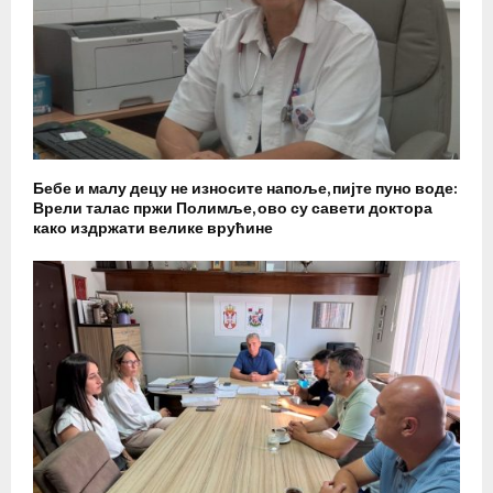
Бебе и малу децу не износите напоље, пијте пуно воде:
Врели талас пржи Полимље, ово су савети доктора
како издржати велике врућине