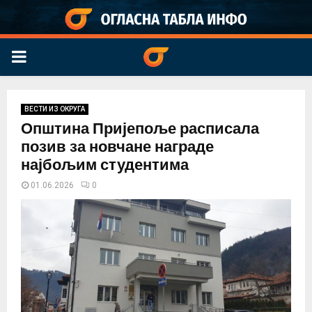
PRIMARY
MENU
ВЕСТИ ИЗ ОКРУГА
Општина Пријепоље расписала
позив за новчане награде
најбољим студентима
01.06.2026
0