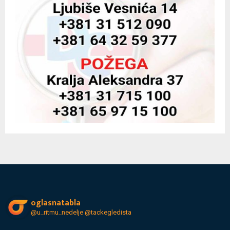
oglasnatabla
@u_ritmu_nedelje
@tackegledista