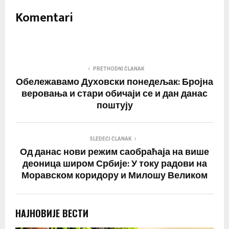
Komentari
PRETHODNI ČLANAK
Обележавамо Духовски понедељак: Бројна
веровања и стари обичаји се и дан данас
поштују
SLEDEĆI ČLANAK
Од данас нови режим саобраћаја на више
деоница широм Србије: У току радови на
Моравском коридору и Милошу Великом
НАЈНОВИЈЕ ВЕСТИ