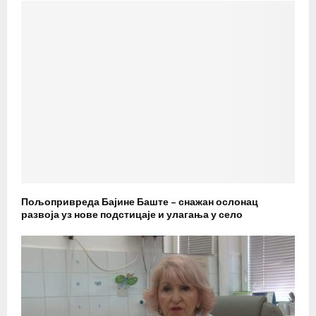
Пољопривреда Бајине Баште – снажан ослонац
развоја уз нове подстицаје и улагања у село