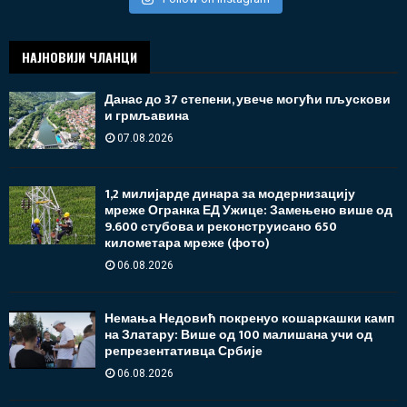
НАЈНОВИЈИ ЧЛАНЦИ
Данас до 37 степени, увече могући пљускови
и грмљавина
07.08.2026
1,2 милијарде динара за модернизацију
мреже Огранка ЕД Ужице: Замењено више од
9.600 стубова и реконструисано 650
километара мреже (фото)
06.08.2026
Немања Недовић покренуо кошаркашки камп
на Златару: Више од 100 малишана учи од
репрезентативца Србије
06.08.2026