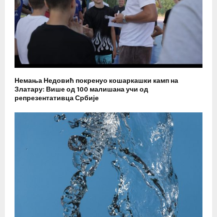
Немања Недовић покренуо кошаркашки камп на
Златару: Више од 100 малишана учи од
репрезентативца Србије