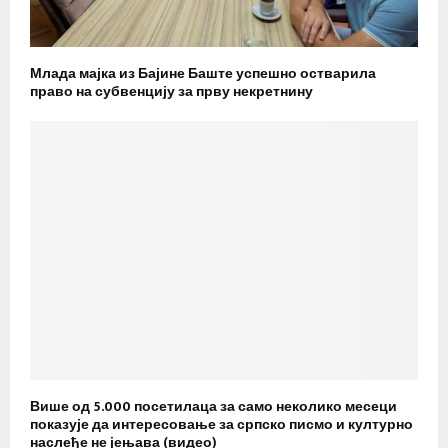
Млада мајка из Бајине Баште успешно остварила
право на субвенцију за прву некретнину
Више од 5.000 посетилаца за само неколико месеци
показује да интересовање за српско писмо и културно
наслеђе не јењава (видео)