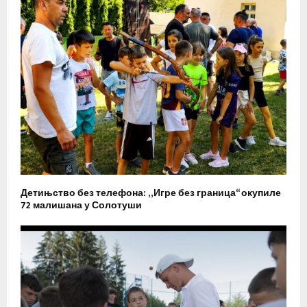
Детињство без телефона: „Игре без граница“ окупиле
72 малишана у Солотуши