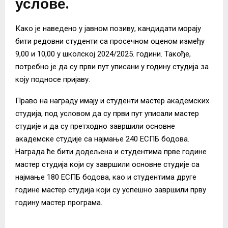
услове.
Како је наведено у јавном позиву, кандидати морају
бити редовни студенти са просечном оценом између
9,00 и 10,00 у школској 2024/2025. години. Такође,
потребно је да су први пут уписани у годину студија за
коју подносе пријаву.
Право на награду имају и студенти мастер академских
студија, под условом да су први пут уписали мастер
студије и да су претходно завршили основне
академске студије са најмање 240 ЕСПБ бодова.
Награда ће бити додељена и студентима прве године
мастер студија који су завршили основне студије са
најмање 180 ЕСПБ бодова, као и студентима друге
године мастер студија који су успешно завршили прву
годину мастер програма.