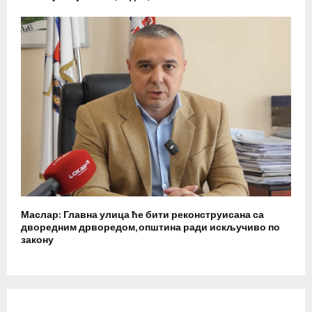
Маслар: Главна улица ће бити реконструисана са
дворедним дрворедом, општина ради искључиво по
закону