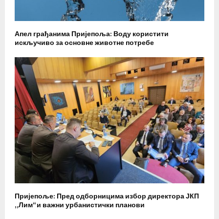
Апел грађанима Пријепоља: Воду користити
искључиво за основне животне потребе
Пријепоље: Пред одборницима избор директора ЈКП
„Лим“ и важни урбанистички планови