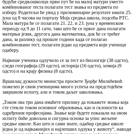
будући средњошколци први пут ће на малој матури уместо
комбинованог теста полагати тест знања из предмета по
избору. Родитељи ће увид у прелиминарне резултате имати 25.
јуна од 8 часова на порталу Моја средња школа, подсећа РТС.
Мала матура ће се полагати 21. 22. и 23. јуна у временском
периоду од 9 до 11 сати, тако што ће се првог дана полагати
матерњи језик, другога дана математика, док ће се трећег
дана, за разлику од прошле години када се полагао
комбиновани тест, полагати један од предмета који ученици
одаберу.
Највише ученика одлучило се за тест из биологије (38 одсто),
следи географија (29 одсто), историја (16 одсто), хемија (9
одсто) и на крају физика (8 одсто).
Вршилац дужности министра просвете Ђорђе Милићевић
пожелео је свим ученицима много успеха на предстојећем
завршном испиту, али и током даљег школовања.
„Током ова три дана имаћете прилику да покажете знања која
сте стекли током основног образовања, као и склоности ка
одређеним професијама. Знање које будете показали на овом
испиту биће довољна и сигурна основа за упис жељене
средње школе. Као што и сами знате, одабир средње школе
једна је од најважнијих и најлепших одлука у животу“, наводи