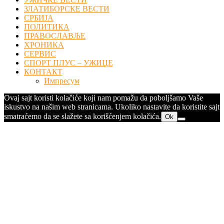
ЗЛАТИБОРСКЕ ВЕСТИ
СРБИЈА
ПОЛИТИКА
ПРАВОСЛАВЉЕ
ХРОНИКА
СЕРВИС
СПОРТ ПЛУС – УЖИЦЕ
КОНТАКТ
Импресум
Ovaj sajt koristi kolačiće koji nam pomažu da poboljšamo Vaše
iskustvo na našim web stranicama. Ukoliko nastavite da koristite sajt
smatraćemo da se slažete sa korišćenjem kolačića.
Ok