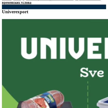
временских услова
Univerexport