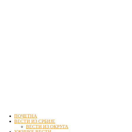
Facebook
Twitter
Instagram
Youtube
Email
ПОЧЕТНА
ВЕСТИ ИЗ СРБИЈЕ
ВЕСТИ ИЗ ОКРУГА
УЖИЧКЕ ВЕСТИ