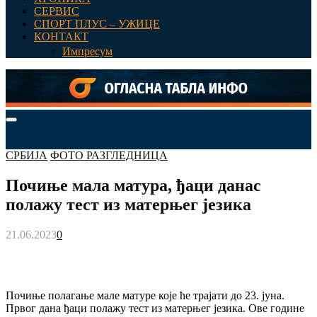
СЕРВИС
СПОРТ ПЛУС – УЖИЦЕ
КОНТАКТ
Импресум
Primary
Menu
СРБИЈА
ФОТО РАЗГЛЕДНИЦА
Почиње мала матура, ђаци данас
полажу тест из матерњег језика
21.06.2023
0
Почиње полагање мале матуре које ће трајати до 23. јуна.
Првог дана ђаци полажу тест из матерњег језика. Ове године