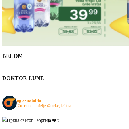
BELOM
DOKTOR LUNE
oglasnatabla
@u_ritmu_nedelje
@tackegledista