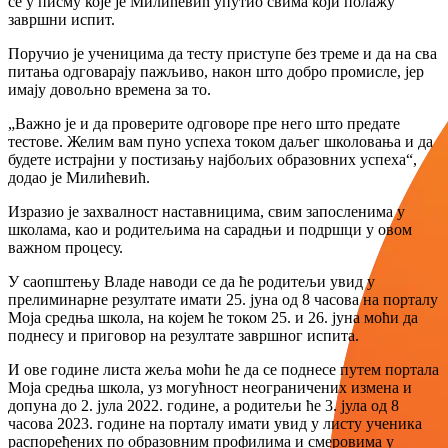
се у писму које је Милићевић упутио свима који полажу
завршни испит.
Поручио је ученицима да тесту приступе без треме и да на сва
питања одговарају пажљиво, након што добро промисле, јер
имају довољно времена за то.
„Важно је и да проверите одговоре пре него што предате
тестове. Желим вам пуно успеха током даљег школовања и да
будете истрајни у постизању најбољих образовних успеха“,
додао је Милићевић.
Изразио је захвалност наставницима, свим запосленима у
школама, као и родитељима на сарадњи и подршци у овом
важном процесу.
У саопштењу Владе наводи се да ће родитељи увид у
прелиминарне резултате имати 25. јуна од 8 часова на порталу
Моја средња школа, на којем ће током 25. и 26. јуна моћи да
поднесу и приговор на резултате завршног испита.
И ове године листа жеља моћи ће да се поднесе путем портала
Моја средња школа, уз могућност неограничених измена и
допуна до 2. јула 2022. године, а родитељи ће 3. јула од 8
часова 2023. године на порталу имати увид у листу ученика
распоређених по образовним профилима и смеровима у