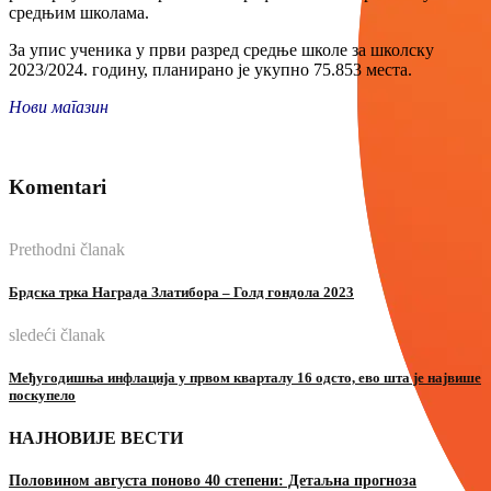
средњим школама.
За упис ученика у први разред средње школе за школску
2023/2024. годину, планирано је укупно 75.853 места.
Нови магазин
Komentari
Prethodni članak
Брдска трка Награда Златибора – Голд гондола 2023
sledeći članak
Међугодишња инфлација у првом кварталу 16 одсто, ево шта је највише
поскупело
НАЈНОВИЈЕ ВЕСТИ
Половином августа поново 40 степени: Детаљна прогноза