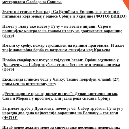
метеоролога Слободана Совиља
Зеленски стигао у Београд: Са Вучићем о Европи, енергетици и
питањима која мењају односе Србије и Украјине (ФОТО)(ВИДЕО)
Памет у главу ако идете у Гучу – не возите пијани: Строге
полицијске контроле на сваком излазу из драгачевске варошице
(фото)
Имали су срећу, пожар заустављен на кућним праговима: И даље
траје даноноћна борба са ватреном стихијом код Краљева
Пробао свадбарски купус и хајдучки ћевап: Орбан одушевио у
Драгачеву, на Сабор трубача стигао без помпе и телохранитеља
(фото)
Експлозија плинске боце у Чачку: Тешко повређен младић (27),
примљен на интензивну негу
„Резервоари се празне, време истиче“: Дунав критично низак,
Сава и Морава у проблему, али једна река спасава Србију
Загрмеле трубе у Драгачеву, почео је 65. Сабор трубача: Гуча је у
наредна два дана највеселија варошица на Балкану – све гори
(ФОТО)
Штаб донео додатне мере за спречавање последица неповољних