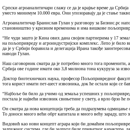
Српски агроаналитичари слажу се да је крајње време да Срби
уместо минимум 10.000 евра. Они упозоравају да је стање такво
Агроаналитичар Бранислав Гулан у разговору за Бизнис.рс напом
становништво у кризним временима и има вишкове пољопривр
“Не чуди зашто је Кина ових дана својим партнерима у 17 зема
на пољопривреду и агроиндустријски комплекс. Лепо је било ви
да је у Србији боравила и делегација Ирана такође заинтересова
наводи Гулан.
Наш саговорник сматра да је потребно много тога променити, а
Србија ове године имати око 3,8 милиона тона кукуруза за изво
Доктор биотехничких наука, професор Пољопривредног факулте
тога корист имати пет-шест извозника, док ће остали који се б
“Најбоље би било да учимо од земаља успешних у пољопривреди
постала је највећи извозник свињетине у свету, а врло брзо ће
Он сматра да нова концепција треба да подразумева одмицање 
То доноси много већи обрт капитала и много већу зараду, што зн
Видовић као нови концепт аграра који би домаћим пољопривред
задружног система, где би задруге биле приватног карактера, д