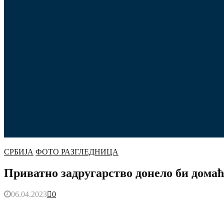
СРБИЈА
ФОТО РАЗГЛЕДНИЦА
Приватно задругарство донело би домаћ
06.04.2023
0