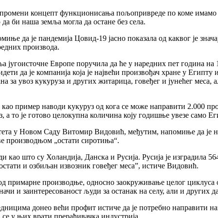
ја промени концепт функционисања пољопривреде по коме имамо 
 да би наша земља могла да остане без села.
иње да је пандемија Цовид-19 јасно показала од каквог је знача
едних производа.
ља југоисточне Европе поручила да ће у наредних пет година на 
дети да је компанија која је највећи произвођач хране у Египту
на за увоз кукуруза и других житарица, говеђег и јунећег меса, 
 као пример наводи кукуруз од кога се може направити 2.000 про
з, а то је готово целокупна количина коју годишње увезе само Ег
та у Новом Саду Витомир Видовић, међутим, напомиње да је нај
аве производњом „остати сиротиња“.
 као што су Холандија, Данска и Русија. Русија је изградила 5
 постати и озбиљан извозник говеђег меса”, истиче Видовић.
од примарне производње, односно заокруживање целог циклуса о
ачи и заинтересованост људи за останак на селу, али и других да
ницима донео већи профит истиче да је потребно направити нац
а се у њих врати прерађивачка индустрија.