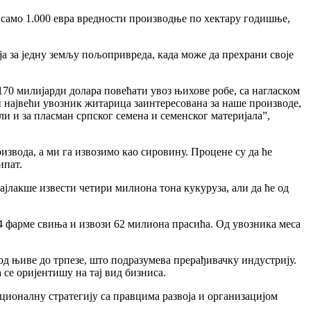
само 1.000 евра вредности производње по хектару годишње,
ја за једну земљу пољопривреда, када може да прехрани своје
170 милијарди долара повећати увоз њихове робе, са нагласком
 и највећи увозник житарица заинтересована за наше производе,
али и за пласман српског семена и семенског материјала”,
извода, а ми га извозимо као сировину. Процене су да ће
ипат.
лакше извести четири милиона тона кукуруза, али да ће од
64 фарме свиња и извози 62 милиона прасића. Од увозника меса
д њиве до трпезе, што подразумева прерађивачку индустрију.
 се оријентишу на тај вид бизниса.
ионалну стратегију са правцима развоја и организацијом