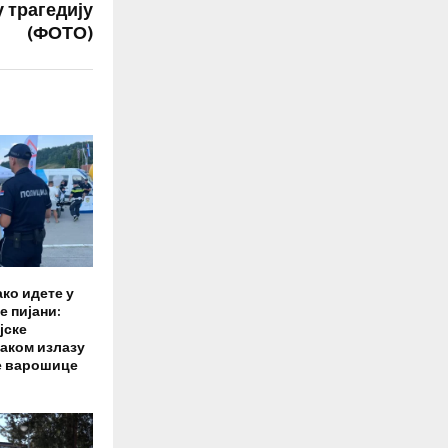
 трагедију
(ФОТО)
ако идете у
е пијани:
јске
ваком излазу
е варошице