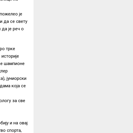
пожелео је
и да се свету
да је реч о
уро трке
 историје
иде шампионе
хлер
а), јуниорски
дама која се
ологу за све
бију и на овај
во спорта,