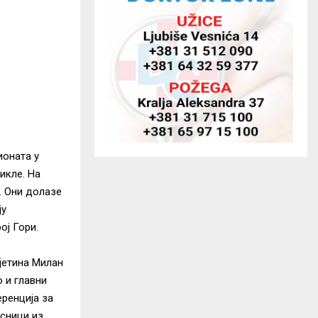
ионата у
икле. На
и. Они долазе
ју
ој Гори.
јетина Милан
 и главни
ренција за
есници из