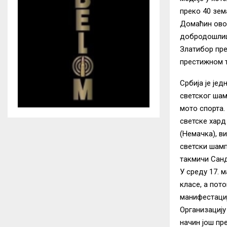
преко 40 зем
Домаћин овог
добродошлицу
Златибор пре
престижном 
Србија је јед
светског шам
мото спорта.
светске хард
(Немачка), в
светски шамп
такмичи Санд
У среду 17. 
класе, а пот
манифестациј
Организацију 
начин још пр