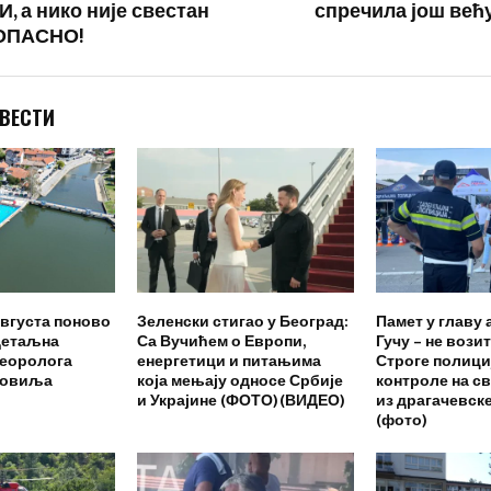
, а нико није свестан
спречила још већу
 ОПАСНО!
 ВЕСТИ
вгуста поново
Зеленски стигао у Београд:
Памет у главу 
Детаљна
Са Вучићем о Европи,
Гучу – не возит
теоролога
енергетици и питањима
Строге полици
Совиља
која мењају односе Србије
контроле на с
и Украјине (ФОТО)(ВИДЕО)
из драгачевск
(фото)