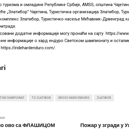
 туризма и омладине Републике Србије, AMSS, општина Чајетин
еће „Златибор“ Чајетина, Туристичка организација Златибор, Тур
 комплекс Златибор, Туристичко насеље Мећавник-Дрвенград к
омтраде.
совани додатне информације могу пронаћи на сајту
https://www.
чне информације о хард ендуро Светском шампионату и остали
а
https://iridehardenduro.com/
.
ri
TSKI SAMPIONAT
TO ZLATIBOR
XROSS HARD ENDURO
ZLATIBOR
NAK
мо ово са ФЛАШИЦОМ
Пожар у згради у У