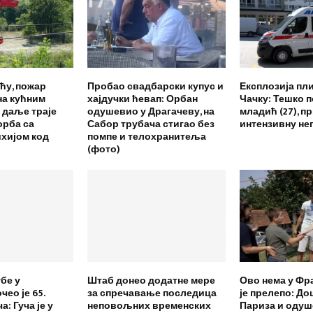
ћу, пожар
Пробао свадбарски купус и
Експлозија пли
на кућним
хајдучки ћевап: Орбан
Чачку: Тешко 
 даље траје
одушевио у Драгачеву, на
младић (27), п
орба са
Сабор трубача стигао без
интензивну не
ихијом код
помпе и телохранитеља
(фото)
бе у
Штаб донео додатне мере
Ово нема у Фра
чео је 65.
за спречавање последица
је прелепо: До
: Гуча је у
неповољних временских
Париза и одуш