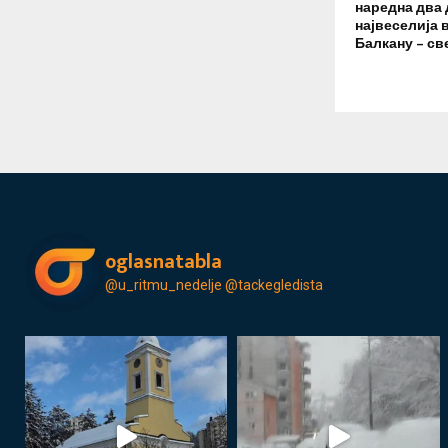
наредна два 
највеселија 
Балкану – св
oglasnatabla
@u_ritmu_nedelje
@tackegledista