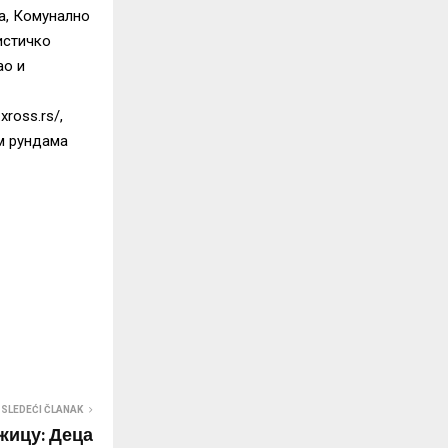
а, Комунално
истичко
ао и
xross.rs/
,
м рундама
SLEDEĆI ČLANAK
жицу: Деца