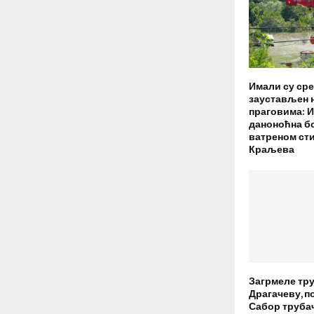
Имали су сре
заустављен 
праговима: И
даноноћна б
ватреном ст
Краљева
Загрмеле тру
Драгачеву, по
Сабор трубача