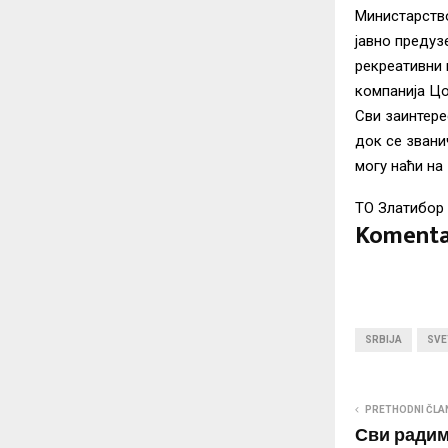
Министарство
јавно предуз
рекреативни
компанија Ц
Сви заинтере
док се звани
могу наћи н
ТО Златибор
Komenta
SRBIJA
SVE
PRETHODNI ČLA
Сви ради