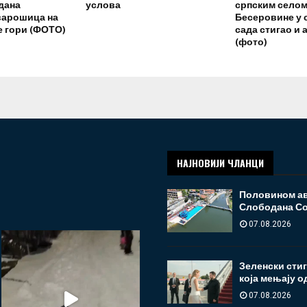
дана
услова
српским селом
варошица на
Бесеровине у 
е гори (ФОТО)
сада стигао и 
(фото)
НАЈНОВИЈИ ЧЛАНЦИ
Половином ав
Слободана С
07.08.2026
Зеленски стиг
која мењају 
07.08.2026