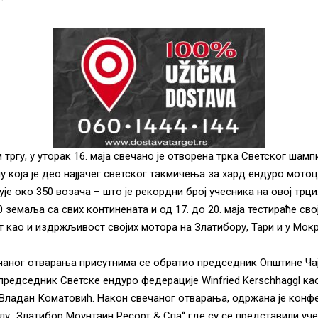
тргу, у уторак 16. маја свечано је отворена трка Светског шамп
 која је део најјачег светског такмичења за хард ендуро мотоц
ује око 350 возача – што је рекордни број учесника на овој трц
 земаља са свих континената и од 17. до 20. маја тестираће сво
као и издржљивост својих мотора на Златибору, Тари и у Мокр
чаног отварања присутнима се обратио председник Општине Ча
председник Светске ендуро федерације Winfried Kerschhaggl као
Владан Коматовић. Након свечаног отварања, одржана је конфе
елу „Златибор Моунтаин Ресорт & Спа“ где су се представили уч