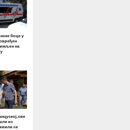
нске боце у
повређен
римљен на
гу
нцуској, све
шли из
евили се