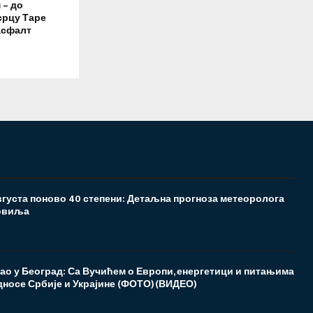
 – до
срцу Таре
асфалт
густа поново 40 степени: Детаљна прогноза метеоролога
овиља
ао у Београд: Са Вучићем о Европи, енергетици и питањима
односе Србије и Украјине (ФОТО)(ВИДЕО)