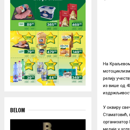
На Краљевом 
мотоциклизму
релију учеств
из више од 40
издржљивост 
У оквиру све
BELOM
Стаматовић, 
организатор 
медије у хот