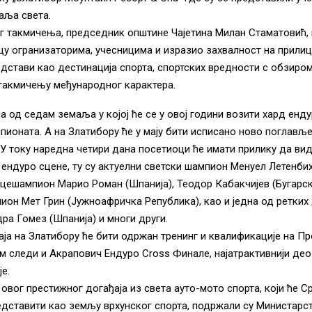
аља света.
 такмичења, председник општине Чајетина Милан Стаматовић, 
 огранизаторима, учесницима и изразио захвалност на прилиц
дстави као дестинација спорта, спортских вредности с обзиром 
такмичењу међународног карактера.
на од седам земаља у којој ће се у овој години возити хард енд
пионата. А на Златибору ће у мају бити исписано ново поглавље
 У току наредна четири дана посетиоци ће имати прилику да в
 ендуро сцене, ту су актуелни светски шампион Менуел Летенби
ицешампион Марио Роман (Шпанија), Теодор Кабакчијев (Бугарск
ион Мет Грин (Јужноафричка Република), као и једна од ретких 
ра Гомез (Шпанија) и многи други.
маја на Златибору ће бити одржан тренинг и квалификације на Пр
ом следи и Акрапович Ендуро Cross Финале, најатрактивнији део
е.
овог престижног догађаја из света ауто-мото спорта, који ће Ср
едставити као земљу врхунског спорта, подржали су Министарст