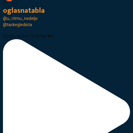
oglasnatabla
@u_ritmu_nedelje
@tackegledista
Црква светог Георгија ❤️☦️