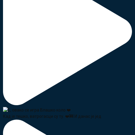
Кад је тешко, ватрогасци су ту. ❤️🚒 И данас је јед