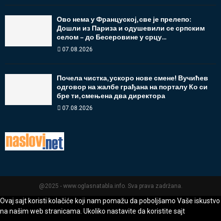
Ово нема у Француској, све је прелепо:
Дошли из Париза и одушевили се српским
селом – до Бесеровине у срцу...
07.08.2026
Почела чистка, ускоро нове смене! Вучићев
одговор на жалбе грађана на порталу Ко си
бре ти, смењена два директора
07.08.2026
@2025 - www.oglasnatabla.info. Sva prava zadržana.
Ovaj sajt koristi kolačiće koji nam pomažu da poboljšamo Vaše iskustvo
na našim web stranicama. Ukoliko nastavite da koristite sajt