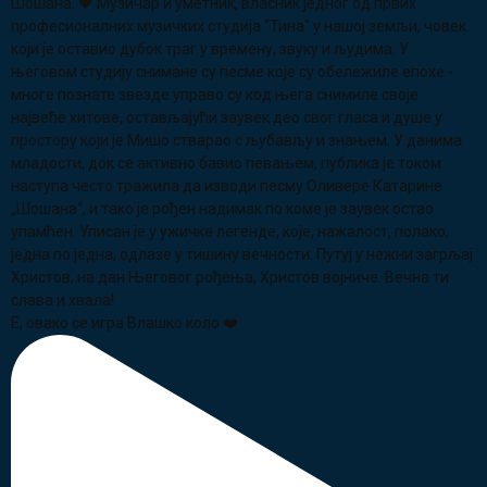
Е, овако се игра Влашко коло ❤️