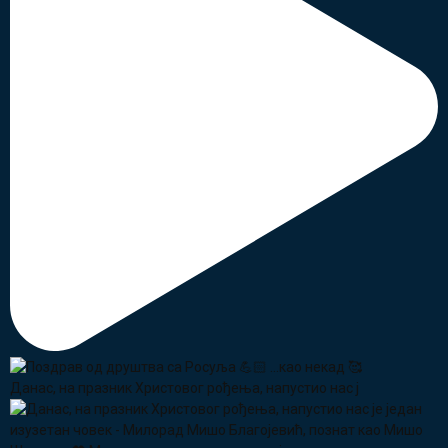
Данас, на празник Христовог рођења, напустио нас ј