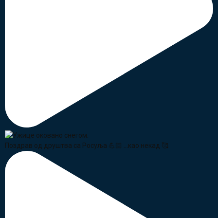
Поздрав од друштва са Росуља 💪🏻 ...као некад 🥰