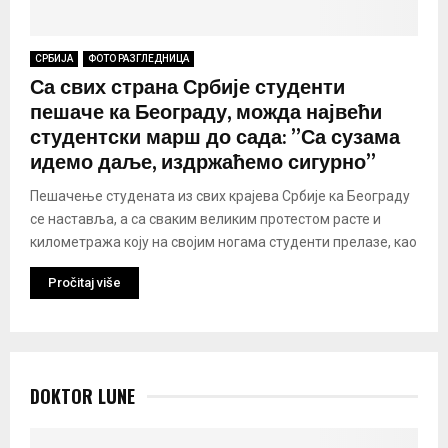
СРБИЈА
ФОТО РАЗГЛЕДНИЦА
Са свих страна Србије студенти
пешаче ка Београду, можда највећи
студентски марш до сада: ”Са сузама
идемо даље, издржаћемо сигурно”
Пешачење студената из свих крајева Србије ка Београду
се наставља, а са сваким великим протестом расте и
километража коју на својим ногама студенти прелазе, као
Pročitaj više
DOKTOR LUNE