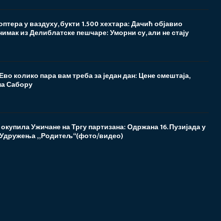
птера у ваздуху, букти 1.500 хехтара: Дачић објавио
имак из Делиблатске пешчаре: Уморни су, али не стају
 Ево колико пара вам треба за један дан: Цене смештаја,
на Сабору
 окупила Ужичане на Тргу партизана: Одржана 16. Пузијада у
 Удружења „Родитељ“(фото/видео)