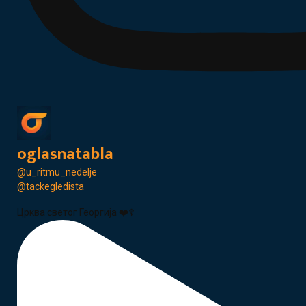
oglasnatabla
@u_ritmu_nedelje
@tackegledista
Црква светог Георгија ❤️☦️