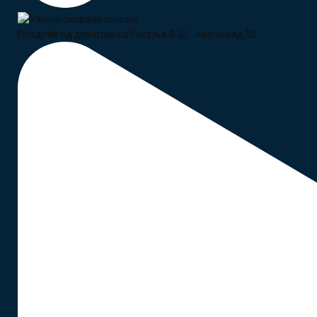
Поздрав од друштва са Росуља 💪🏻 ...као некад 🥰