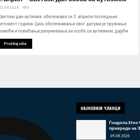
02.04.2024
493
Светски дан аутизма обележава се 2. априла последњих
петнаест година. Циљ обележавања овог датума је пружање
помоћи и повећања разумевања за особе са аутизмом, дајући
Pročitaj više
НАЈНОВИЈИ ЧЛАНЦИ
Гондола Etno 
привреде на 
09.08.2026