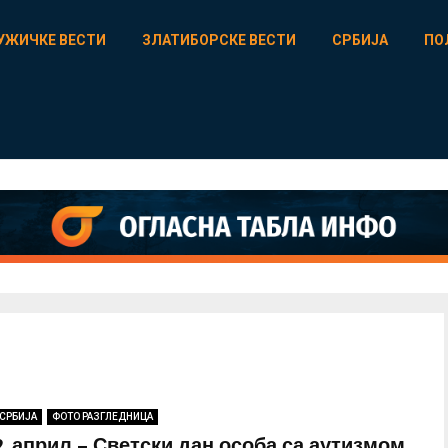
УЖИЧКЕ ВЕСТИ
ЗЛАТИБОРСКЕ ВЕСТИ
СРБИЈА
ПО
СРБИЈА
ФОТО РАЗГЛЕДНИЦА
2. април – Светски дан особа са аутизмом