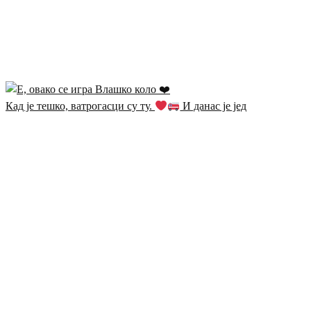
Кад је тешко, ватрогасци су ту.
И данас је јед