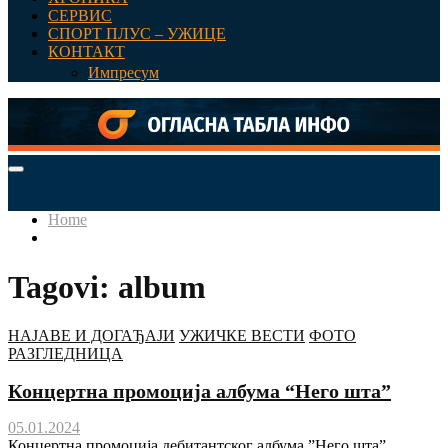
СЕРВИС
СПОРТ ПЛУС – УЖИЦЕ
КОНТАКТ
Импресум
Primary
Menu
Home
Tagovi: album
НАЈАВЕ И ДОГАЂАЈИ
УЖИЧКЕ ВЕСТИ
ФОТО
РАЗГЛЕДНИЦА
Концертна промоција албума “Него шта”
05.01.2024
Концертна промоција дебитантског албума ”Него шта”