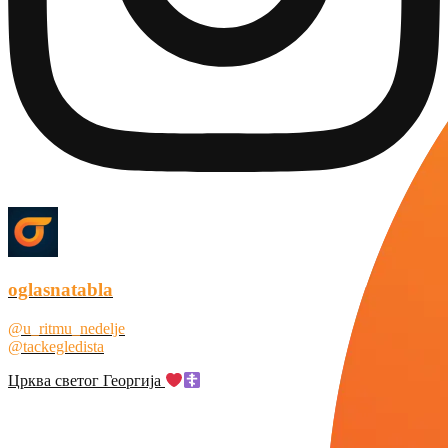
oglasnatabla
@u_ritmu_nedelje
@tackegledista
Црква светог Георгија