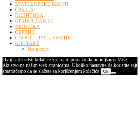
ЗЛАТИБОРСКЕ ВЕСТИ
СРБИЈА
ПОЛИТИКА
ПРАВОСЛАВЉЕ
ХРОНИКА
СЕРВИС
СПОРТ ПЛУС – УЖИЦЕ
КОНТАКТ
Импресум
Ovaj sajt koristi kolačiće koji nam pomažu da poboljšamo Vaše
iskustvo na našim web stranicama. Ukoliko nastavite da koristite sajt
smatraćemo da se slažete sa korišćenjem kolačića.
Ok