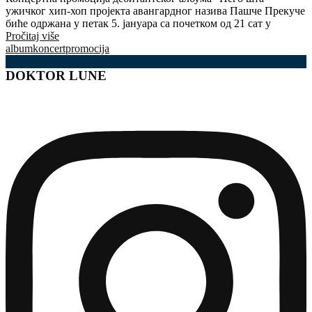
ужичког хип-хоп пројекта авангардног назива Пашче Прекуче
биће одржана у петак 5. јануара са почетком од 21 сат у
Pročitaj više
album
koncert
promocija
DOKTOR LUNE