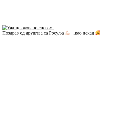
Поздрав од друштва са Росуља
...као некад