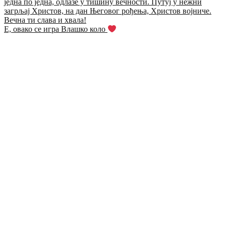
Е, овако се игра Влашко коло