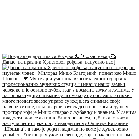
Данас, на празник Христовог рођења, напустио нас ј