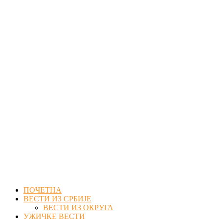
Facebook
Twitter
Instagram
Youtube
Email
ПОЧЕТНА
ВЕСТИ ИЗ СРБИЈЕ
ВЕСТИ ИЗ ОКРУГА
УЖИЧКЕ ВЕСТИ