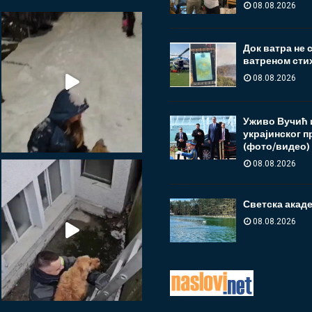
08.08.2026
Док ватра не 
ватреном сти
08.08.2026
Уживо Вучић и
украјинског п
(фото/видео)
08.08.2026
Светска акаде
08.08.2026