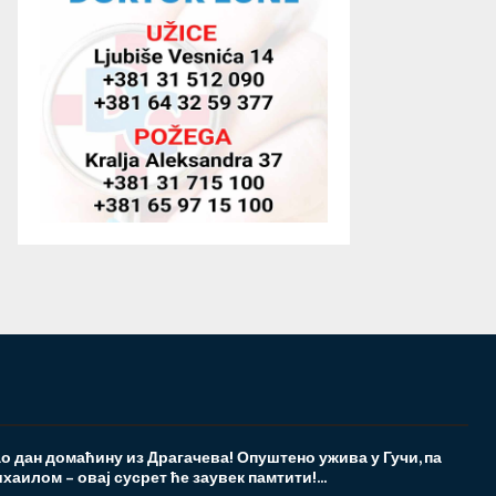
 дан домаћину из Драгачева! Опуштено ужива у Гучи, па
хаилом – овај сусрет ће заувек памтити!...