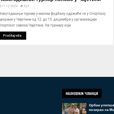
11.12.2024
527
Новогодишњи турнир у малом фудбалу одржаће се у Спортској
дворани у Чајетини од 12. до 15. децембра у организацији
Спортског савеза Чајетине. На турниру који
Pročitaj više
НАЈНОВИЈИ ЧЛАНЦИ
Oрбан улепшао
позирао са Ми