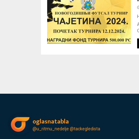
oglasnatabla
@u_ritmu_nedelje
@tackegledista