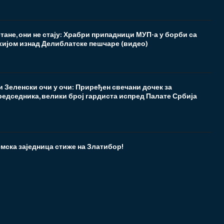
стане, они не стају: Храбри припадници МУП-а у борби са
хијом изнад Делиблатске пешчаре (видео)
 Зеленски очи у очи: Приређен свечани дочек за
редседника, велики број гардиста испред Палате Србија
мска заједница стиже на Златибор!