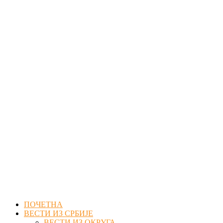
Facebook
Twitter
Instagram
Youtube
Email
ПОЧЕТНА
ВЕСТИ ИЗ СРБИЈЕ
ВЕСТИ ИЗ ОКРУГА