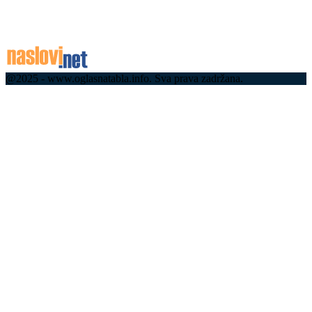
Татјана постала њена...
06.08.2026
06.08.2026
@2025 - www.oglasnatabla.info. Sva prava zadržana.