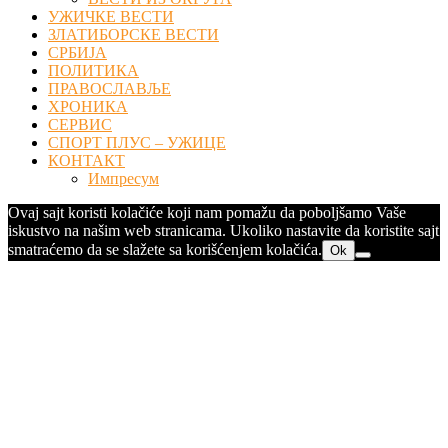
УЖИЧКЕ ВЕСТИ
ЗЛАТИБОРСКЕ ВЕСТИ
СРБИЈА
ПОЛИТИКА
ПРАВОСЛАВЉЕ
ХРОНИКА
СЕРВИС
СПОРТ ПЛУС – УЖИЦЕ
КОНТАКТ
Импресум
Ovaj sajt koristi kolačiće koji nam pomažu da poboljšamo Vaše
iskustvo na našim web stranicama. Ukoliko nastavite da koristite sajt
smatraćemo da se slažete sa korišćenjem kolačića.
Ok