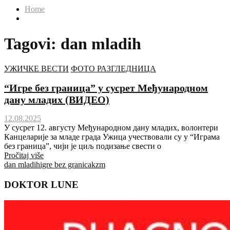
Home
Tagovi: dan mladih
УЖИЧКЕ ВЕСТИ
ФОТО РАЗГЛЕДНИЦА
“Игре без граница” у сусрет Међународном
дану младих (ВИДЕО)
12.08.2025
У сусрет 12. августу Међународном дану младих, волонтери
Канцеларије за младе града Ужица учествовали су у “Играма
без граница”, чији је циљ подизање свести о
Pročitaj više
dan mladih
igre bez granica
kzm
DOKTOR LUNE