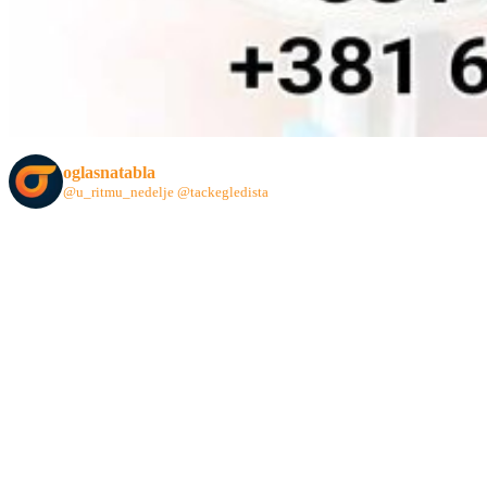
oglasnatabla
@u_ritmu_nedelje
@tackegledista