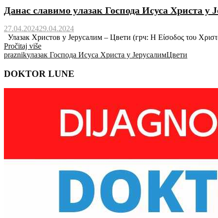
Данас славимо улазак Господа Исуса Христа у 
27.04.2024
29.04.2024
Улазак Христов у Јерусалим – Цвети (грч: Η Είσοδος του Χριστο
Pročitaj više
praznik
улазак Господа Исуса Христа у Јерусалим
Цвети
DOKTOR LUNE