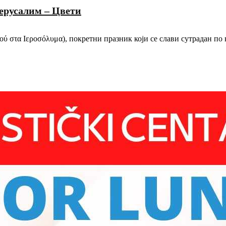
Јерусалим – Цвети
ύ στα Ιεροσόλυμα), покретни празник који се слави сутрадан по 