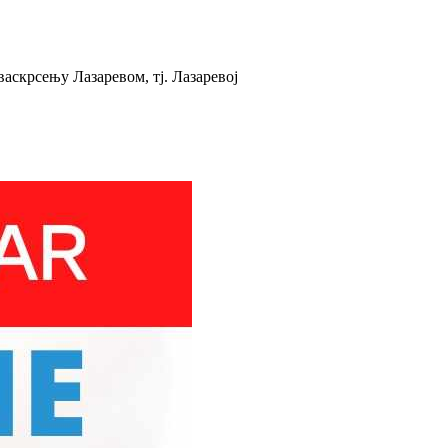
васкрсењу Лазаревом, тј. Лазаревој