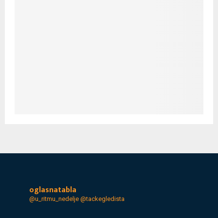
oglasnatabla
@u_ritmu_nedelje
@tackegledista