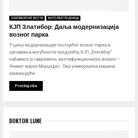
ЗЛАТИБОРСКЕ ВЕСТИ
ФОТО РАЗГЛЕДНИЦА
КЈП Златибор: Даља модернизација
возног парка
У циљу модернизације постојећег возног парка и
ојачавања могућности предузећа, КЈП „Златибор“
набавило је савремено, мултифункционално возило –
Унимог марке Мерцедес. Ова универзална машина
захваљујући
Pročitaj više
DOKTOR LUNE