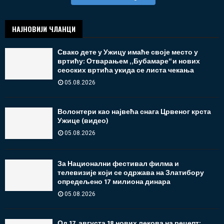
НАЈНОВИЈИ ЧЛАНЦИ
Свако дете у Ужицу имаће своје место у
вртићу: Отварањем „Бубамаре“ и нових
сеоских вртића укида се листа чекања
05.08.2026
Волонтери као највећа снага Црвеног крста
Ужице (видео)
05.08.2026
За Национални фестивал филма и
телевизије који се одржава на Златибору
опредељено 17 милиона динара
05.08.2026
Од 17. августа 18 нових лекова на рецепт: