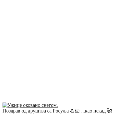
Поздрав од друштва са Росуља 💪🏻 ...као некад 🥰