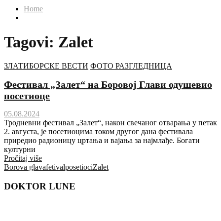
Home
Tagovi: Zalet
ЗЛАТИБОРСКЕ ВЕСТИ
ФОТО РАЗГЛЕДНИЦА
Фестивал „Залет“ на Боровој Глави одушевио
посетиоце
05.08.2024
Тродневни фестивал „Залет“, након свечаног отварања у петак
2. августа, је посетиоцима током другог дана фестивала
приредио радионицу цртања и вајања за најмлађе. Богати
културни
Pročitaj više
Borova glava
fetival
posetioci
Zalet
DOKTOR LUNE