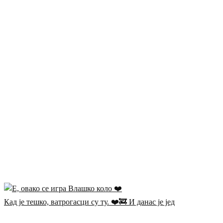
Кад је тешко, ватрогасци су ту. ❤️🚒 И данас је јед