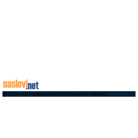
најфрекфентнијих деоница у земљи
08.08.2026
Срби хрле на море у Црну Гору, колапс на
граничним прелазима: Велике гужве и кроз
Будву, Котор и Тиват –...
08.08.2026
Земљотрес у Србији! Ево где се затресло
08.08.2026
@2025 - www.oglasnatabla.info. Sva prava zadržana.