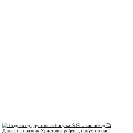
Данас, на празник Христовог рођења, напустио нас ј