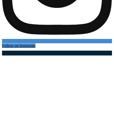
Follow on Instagram
Најновији чланци
Београђанин остао без оба точка на ауту: Тежа
саобраћајна незгода у Великој Жупи – то је
ризична деоница на путу...
08.08.2026
Дронови надлећу магистралу код Пријепоља,
пљуште казне за бахате возаче: Строге
саобраћајне контроле на једној од