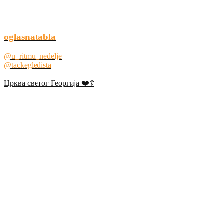
oglasnatabla
@u_ritmu_nedelje
@tackegledista
Црква светог Георгија ❤️☦️