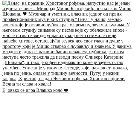
Е, овако се игра Влашко коло ❤️