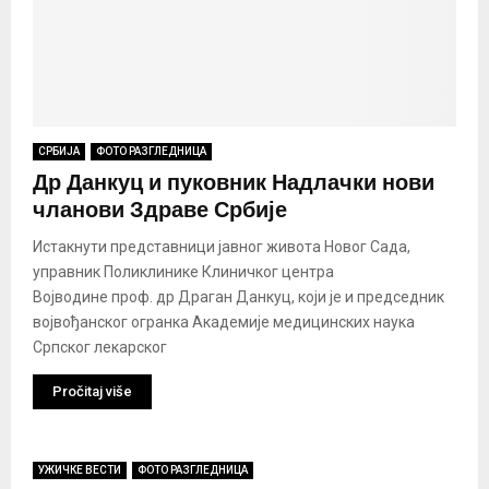
СРБИЈА
ФОТО РАЗГЛЕДНИЦА
Др Данкуц и пуковник Надлачки нови
чланови Здраве Србије
Истакнути представници јавног живота Новог Сада,
управник Поликлинике Клиничког центра
Војводине проф. др Драган Данкуц, који је и председник
војвођанског огранка Академије медицинских наука
Српског лекарског
Pročitaj više
УЖИЧКЕ ВЕСТИ
ФОТО РАЗГЛЕДНИЦА