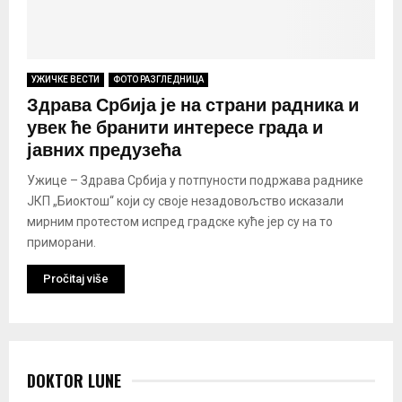
УЖИЧКЕ ВЕСТИ
ФОТО РАЗГЛЕДНИЦА
Здрава Србија је на страни радника и
увек ће бранити интересе града и
јавних предузећа
Ужице – Здрава Србија у потпуности подржава раднике
ЈКП „Биоктош“ који су своје незадовољство исказали
мирним протестом испред градске куће јер су на то
приморани.
Pročitaj više
DOKTOR LUNE