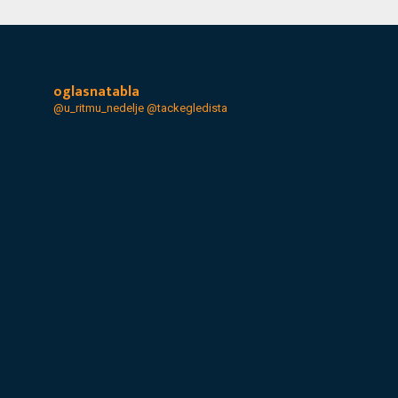
oglasnatabla
@u_ritmu_nedelje
@tackegledista