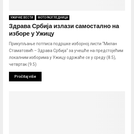
УЖИЧКЕ ВЕСТИ
ФОТО РАЗГЛЕДНИЦА
Здрава Србија излази самостално на
изборе у Ужицу
Прикупљање потписа подршке изборној листи “Милан
Стаматовић – Здрава Србија“ за учешће на предстојећим
локалним изборима у Ужицу одржаће се у среду (8.5),
четвртак (9.5)
Pročitaj više