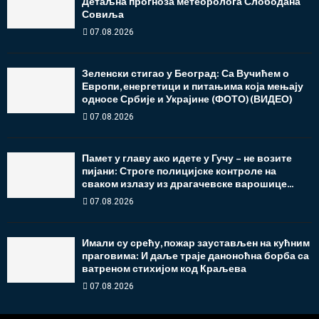
Детаљна прогноза метеоролога Слободана
Совиља
07.08.2026
Зеленски стигао у Београд: Са Вучићем о
Европи, енергетици и питањима која мењају
односе Србије и Украјине (ФОТО)(ВИДЕО)
07.08.2026
Памет у главу ако идете у Гучу – не возите
пијани: Строге полицијске контроле на
сваком излазу из драгачевске варошице...
07.08.2026
Имали су срећу, пожар заустављен на кућним
праговима: И даље траје даноноћна борба са
ватреном стихијом код Краљева
07.08.2026