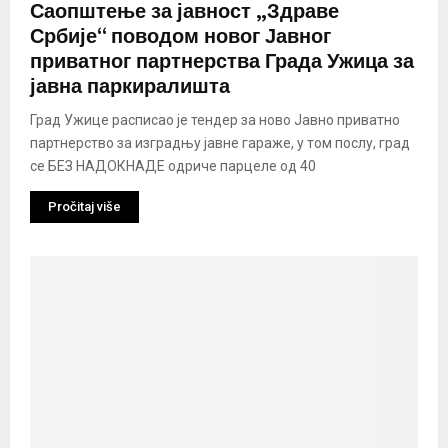
Саопштење за јавност „Здраве
Србије“ поводом новог Јавног
приватног партнерства Града Ужица за
јавна паркиралишта
Град Ужице расписао је тендер за ново Јавно приватно
партнерство за изградњу јавне гараже, у том послу, град
се БЕЗ НАДОКНАДЕ одриче парцеле од 40
Pročitaj više