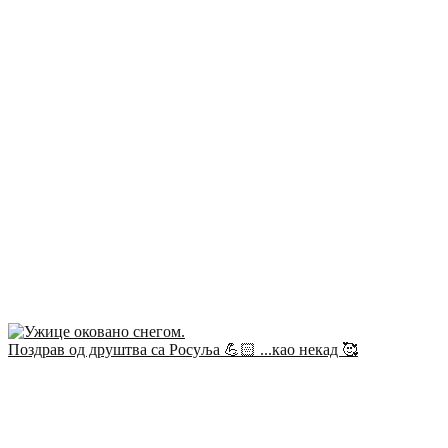
Поздрав од друштва са Росуља 💪🏻 ...као некад 🥰