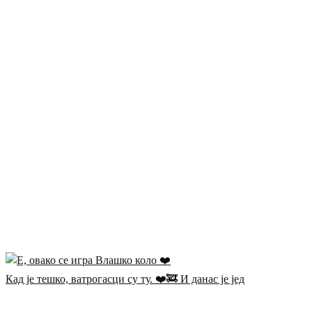
Кад је тешко, ватрогасци су ту. ❤️🚒 И данас је јед