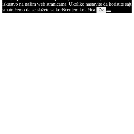
iskustvo na našim web stranicama. Ukoliko nastavite da koristite sajt
smatraćemo da se slažete sa korišćenjem kolačića.
Ok