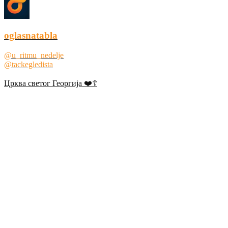
oglasnatabla
@u_ritmu_nedelje
@tackegledista
Црква светог Георгија ❤️☦️