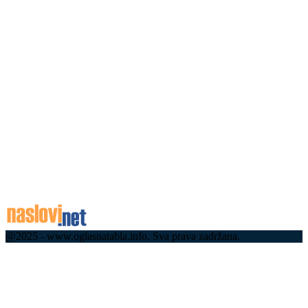
репрезентативца Србије
06.08.2026
Уживо: Вучић дочекао ватрогасце-спасиоце који
су у Шпанији гасили пожаре: Хвала вам на
храбрости и посвећености, постараћемо се за
ваша...
06.08.2026
06.08.2026
Концерт Бојана Маровића 7. августа на
Краљевом тргу
06.08.2026
@2025 - www.oglasnatabla.info. Sva prava zadržana.