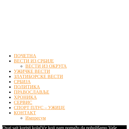
Facebook
Twitter
Instagram
Youtube
Email
ПОЧЕТНА
ВЕСТИ ИЗ СРБИЈЕ
ВЕСТИ ИЗ ОКРУГА
УЖИЧКЕ ВЕСТИ
ЗЛАТИБОРСКЕ ВЕСТИ
СРБИЈА
ПОЛИТИКА
ПРАВОСЛАВЉЕ
ХРОНИКА
СЕРВИС
СПОРТ ПЛУС – УЖИЦЕ
КОНТАКТ
Импресум
Ovaj sajt koristi kolačiće koji nam pomažu da poboljšamo Vaše