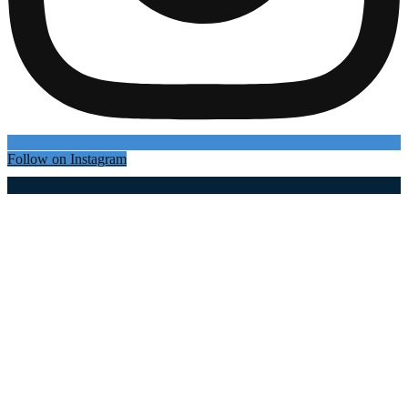
Follow on Instagram
Најновији чланци
1,2 милијарде динара за модернизацију мреже
Огранка ЕД Ужице: Замењено више од 9.600
стубова и реконструисано 650 километара мреже
(фото)
06.08.2026
Немања Недовић покренуо кошаркашки камп
на Златару: Више од 100 малишана учи од