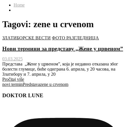
Home
Tagovi: zene u crvenom
ЗЛАТИБОРСКЕ ВЕСТИ
ФОТО РАЗГЛЕДНИЦА
Нови термини за представу „Жене у црвеном”
03.03.2025
Представа „Жене у црвеном”, која је недавно отказана због
болести глумице, биће одиграна 6. априла, у 20 часова, на
Златибору и 7. априла, у 20
Pročitaj više
novi termin
Predstava
zene u crvenom
DOKTOR LUNE