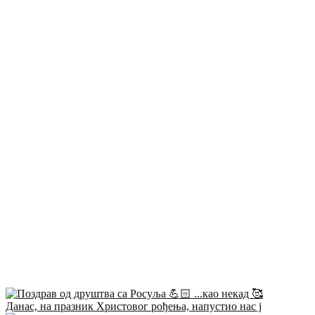
Данас, на празник Христовог рођења, напустио нас ј