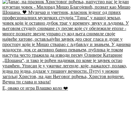
Е, овако се игра Влашко коло ❤️