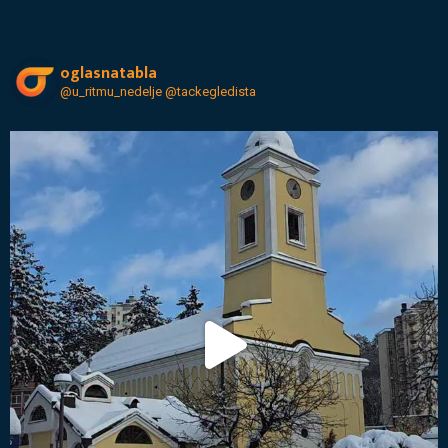
oglasnatabla
@u_ritmu_nedelje
@tackegledista