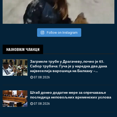
Follow on Instagram
НАЈНОВИЈИ ЧЛАНЦИ
Загрмеле трубе у Драгачеву, почео је 65.
Сабор трубача: Гуча је у наредна два дана
највеселија варошица на Балкану –...
07.08.2026
Штаб донео додатне мере за спречавање
последица неповољних временских услова
07.08.2026