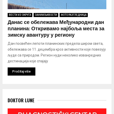
ВЕСТИ ИЗ ОКРУГА
ЗАНИМЉИВОСТИ
ФОТО РАЗГЛЕДНИЦА
Данас се обележава Међународни дан
планина: Откривамо најбоља места за
зимску авантуру у региону
Дан посвећен лепоти планинских предела широм света,
обележава се 11. децембра кроз активности које повезују
људе са природом. Регион нуди неколико изванредних
дестинација које спајају
Pročitaj više
DOKTOR LUNE