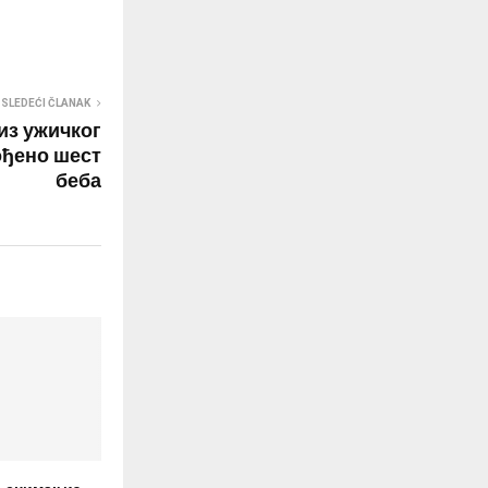
SLEDEĆI ČLANAK
из ужичког
ођено шест
беба