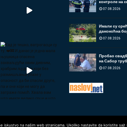
контроле на с
07.08.2026
Имали су срећ
даноноћна бо
07.08.2026
Пробао свадба
на Сабор труб
07.08.2026
še iskustvo na našim web stranicama. Ukoliko nastavite da koristite saj