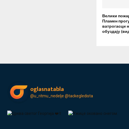
Велики пожа
Пламен прогу
ватрогасци н
обуздају (ви
oglasnatabla
@u_ritmu_nedelje
@tackegledista