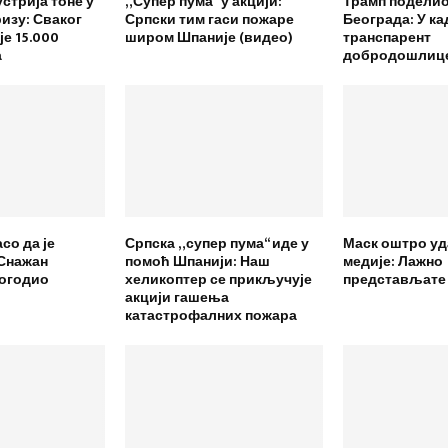
стрија тоне у
„Супер пума“ у акцији:
Трамп поделио
ризу: Сваког
Српски тим гаси пожаре
Београда: У ка
је 15.000
широм Шпаније (видео)
транспарент
а
добродошлиц
со да је
Српска „супер пума“ иде у
Маск оштро уд
 Снажан
помоћ Шпанији: Наш
медије: Лажно
огодио
хеликоптер се прикључује
представљате
акцији гашења
катастрофалних пожара