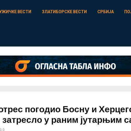
УЖИЧКЕ ВЕСТИ
ЗЛАТИБОРСКЕ ВЕСТИ
СРБИЈА
ПО
трес погодио Босну и Херцег
е затресло у раним јутарњим 
0