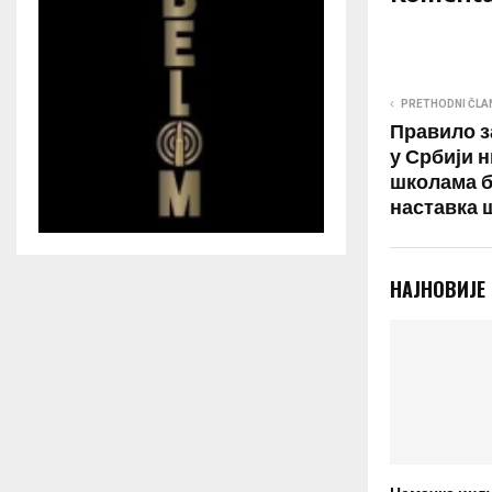
PRETHODNI ČLA
Правило з
у Србији н
школама б
наставка 
НАЈНОВИЈЕ