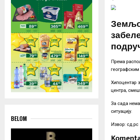
Земљот
забележ
подруч
Према распол
географским 
Хипоцентар 
центра, смеш
За сада нема
ситуацију.
BELOM
Извор: сд.рс
Komenta