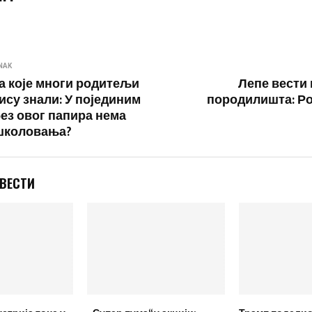
NAK
а које многи родитељи
Лепе вести 
ису знали: У појединим
породилишта: Р
ез овог папира нема
школовања?
 ВЕСТИ