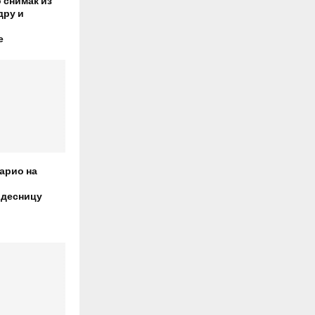
 снимак из
дру и
е
арио на
 десницу