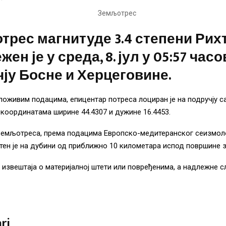
рес магнитуде 3.4 степени Рих
ен је у среда, 8. јул у 05:57 часо
ју Босне и Херцеговине.
оживим подацима, епицентар потреса лоциран је на подручју с
координатама ширине 44.4307 и дужине 16.4453.
земљотреса, према подацима Европско-медитеранског сеизмо
тен је на дубини од приближно 10 километара испод површине 
 извештаја о материјалној штети или повређенима, а надлежне с
ri