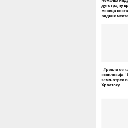
Немачка инду
дуготрајну к
месеца неста
радних мест
„Тресло се ка
експлозија!“
земљотрес п
Хрватску