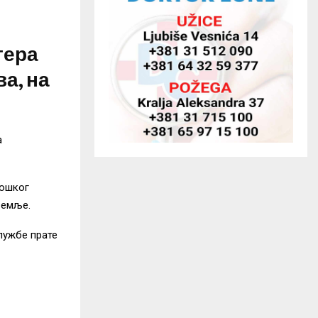
тера
ва, на
а
лошког
земље.
лужбе прате