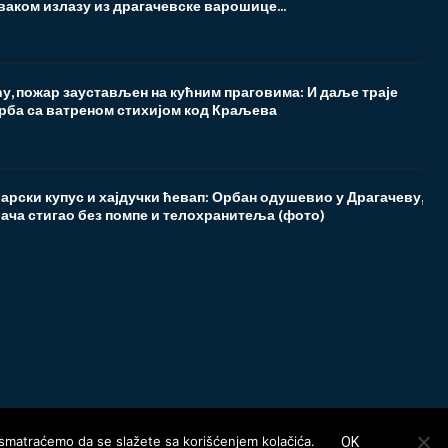
ваком излазу из драгачевске варошице...
у, пожар заустављен на кућним праговима: И даље траје
рба са ватреном стихијом код Краљева
рски купус и хајдучки ћевап: Орбан одушевио у Драгачеву,
ача стигао без помпе и телохранитеља (фото)
t smatraćemo da se slažete sa korišćenjem kolačića.
OK