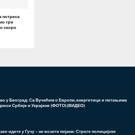
а потреса
мо три
о скоро
ао у Београд: Са Вучићем о Европи, енергетици и питањима
односе Србије и Украјине (ФОТО)(ВИДЕО)
 ако идете у Гучу – не возите пијани: Строге полицијске