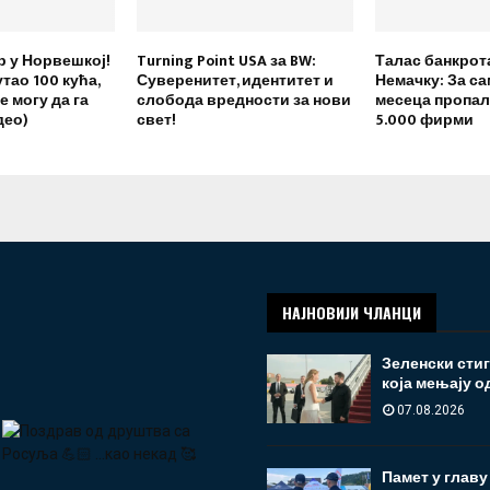
р у Норвешкој!
Turning Point USA за BW:
Талас банкрот
тао 100 кућа,
Суверенитет, идентитет и
Немачку: За са
е могу да га
слобода вредности за нови
месеца пропал
део)
свет!
5.000 фирми
НАЈНОВИЈИ ЧЛАНЦИ
Зеленски стиг
која мењају 
07.08.2026
Памет у главу