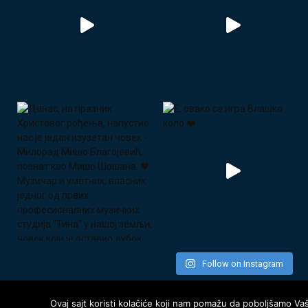
Follow on Instagram
Ovaj sajt koristi kolačiće koji nam pomažu da poboljšamo Va