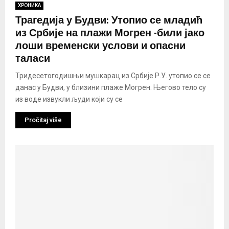
ХРОНИКА
Трагедија у Будви: Утопио се младић
из Србије на плажи Могрен -били јако
лоши временски услови и опасни
таласи
Тридесетогодишњи мушкарац из Србије Р.У. утопио се се
данас у Будви, у близини плаже Могрен. Његово тело су
из воде извукли људи који су се
Pročitaj više