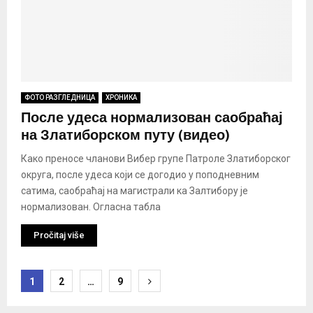
ФОТО РАЗГЛЕДНИЦА
ХРОНИКА
После удеса нормализован саобраћај
на Златиборском путу (видео)
Како преносе чланови Вибер групе Патроле Златиборског
округа, после удеса који се догодио у поподневним
сатима, саобраћај на магистрали ка Залтибору је
нормализован. Огласна табла
Pročitaj više
Пагинација
1
2
…
9
чланака