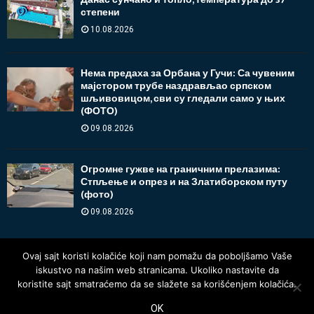
степени
10.08.2026
Нема предаха за Орбана у Гучи: Са чувеним
мајстором трубе наздрављао српском
шљивовицом, сви су гледали само у њих
(ФОТО)
09.08.2026
Огромне гужве на граничним прелазима:
Стпљење и опрез и на Златиборском путу
(фото)
09.08.2026
Ovaj sajt koristi kolačiće koji nam pomažu da poboljšamo Vaše
iskustvo na našim web stranicama. Ukoliko nastavite da
koristite sajt smatraćemo da se slažete sa korišćenjem kolačića.
OK