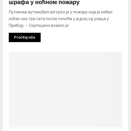
шрафа у ноћном пожару
Путнички аутомобил изгорео је у пожару који је избио
ноћас око три сата после поноћи у једној од улица у
Прибоју. – Скупоцено возило је
Pročitaj više