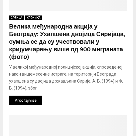
СРБИЈА
ХРОНИКА
Велика међународна акција у
Београду: Ухапшена двојица Сиријаца,
сумња се да су учествовали у
кријумчарењу више од 900 миграната
(фото)
У великој међународној полицијској акцији, спроведеној
након вишемесечне истраге, на територији Београда
ухапшена су двојица држављана Сирије, А. Б. (1994) и Ф.
Б. (1994), због
Pročitaj više