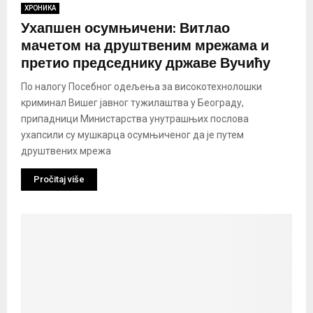
ХРОНИКА
Ухапшен осумњичени: Витлао
мачетом на друштвеним мрежама и
претио председнику државе Вучићу
По налогу Посебног одељења за високотехнолошки
криминал Вишег јавног тужилаштва у Београду,
припадници Министарства унутрашњих послова
ухапсили су мушкарца осумњиченог да је путем
друштвених мрежа
Pročitaj više