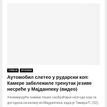
СРБИЈА
ХРОНИКА
Аутомобил слетео у рударски коп:
Камере забележиле тренутак језиве
несреће у Мајданпеку (видео)
Узнемирујући снимак тешке саобраћајне незгоде која се
догодила на излазу из Мајданпека, када је Тамара П. (32),