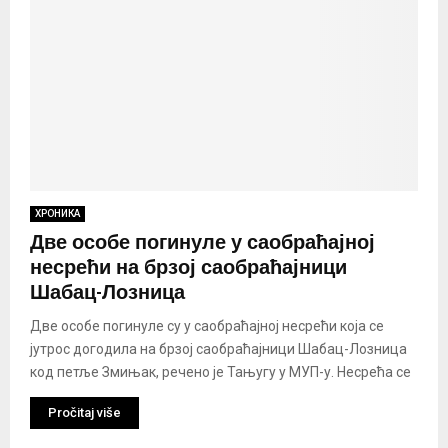
ХРОНИКА
Две особе погинуле у саобраћајној
несрећи на брзој саобраћајници
Шабац-Лозница
Две особе погинуле су у саобраћајној несрећи која се
јутрос догодила на брзој саобраћајници Шабац-Лозница
код петље Змињак, речено је Тањугу у МУП-у. Несрећа се
Pročitaj više