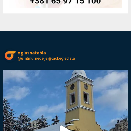
oglasnatabla
@u_ritmu_nedelje
@tackegledista