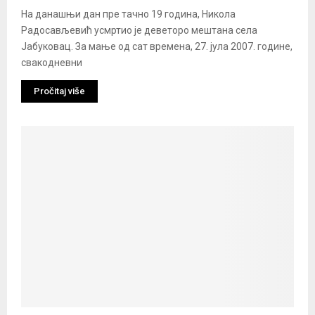
На данашњи дан пре тачно 19 година, Никола
Радосављевић усмртио је деветоро мештана села
Јабуковац. За мање од сат времена, 27. јула 2007. године,
свакодневни
Pročitaj više