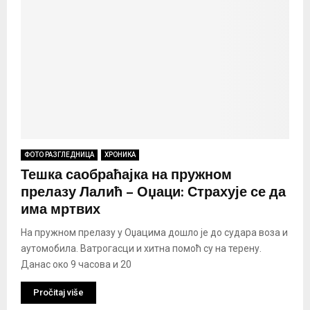
ФОТО РАЗГЛЕДНИЦА
ХРОНИКА
Тешка саобраћајка на пружном
прелазу Лалић – Оџаци: Страхује се да
има мртвих
На пружном прелазу у Оџацима дошло је до судара воза и
аутомобила. Ватрогасци и хитна помоћ су на терену.
Данас око 9 часова и 20
Pročitaj više