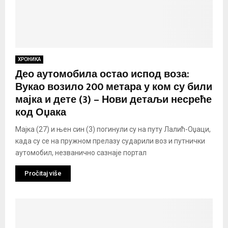
ХРОНИКА
Део аутомобила остао испод воза:
Вукао возило 200 метара у ком су били
мајка и дете (3) – Нови детаљи несреће
код Оџака
Мајка (27) и њен син (3) погинули су на путу Лалић-Оџаци,
када су се на пружном прелазу сударили воз и путнички
аутомобил, незванично сазнаје портал
Pročitaj više