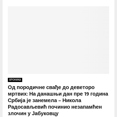
ХРОНИКА
Од породичне свађе до деветоро
мртвих: На данашњи дан пре 19 година
Србија је занемела – Никола
Радосављевић починио незапамћен
злочин у Јабуковцу