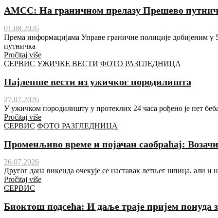
АМСС: На граничном прелазу Прешево путничка
01.08.2026
Према информацијама Управе граничне полиције добијеним у 5.
путничка
Pročitaj više
СЕРВИС
УЖИЧКЕ ВЕСТИ
ФОТО РАЗГЛЕДНИЦА
Најлепше вести из ужичког породилишта
27.07.2026
У ужичком породилишту у протеклих 24 часа рођено је пет беба
Pročitaj više
СЕРВИС
ФОТО РАЗГЛЕДНИЦА
Променљиво време и појачан саобраћај: Возачим
26.07.2026
Другог дана викенда очекује се наставак летњег шпица, али и
Pročitaj više
СЕРВИС
Биоктош подсећа: И даље траје пријем понуда з