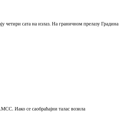
у четири сата на излаз. На граничном прелазу Градина
АМСС. Иако се саобраћајни талас возила