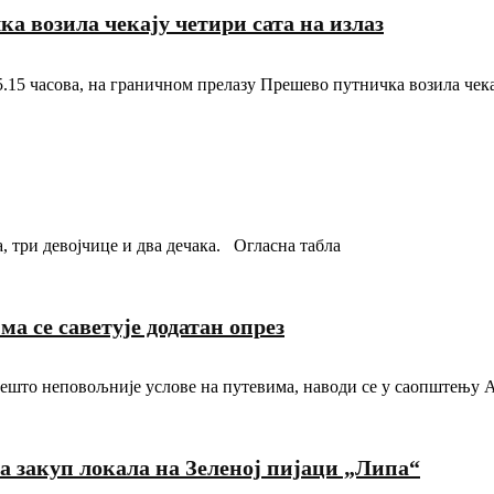
 возила чекају четири сата на излаз
15 часова, на граничном прелазу Прешево путничка возила чекај
, три девојчице и два дечака. Огласна табла
а се саветује додатан опрез
 нешто неповољније услове на путевима, наводи се у саопштењу 
а закуп локала на Зеленој пијаци „Липа“