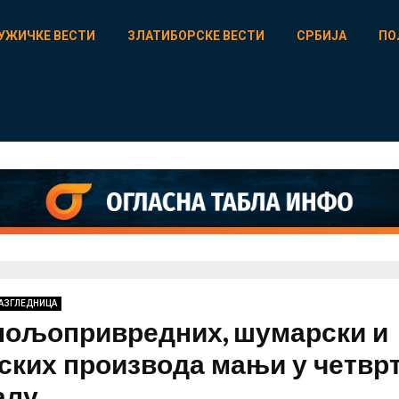
УЖИЧКЕ ВЕСТИ
ЗЛАТИБОРСКЕ ВЕСТИ
СРБИЈА
ПО
РАЗГЛЕДНИЦА
пољопривредних, шумарски и
ских производа мањи у четвр
алу