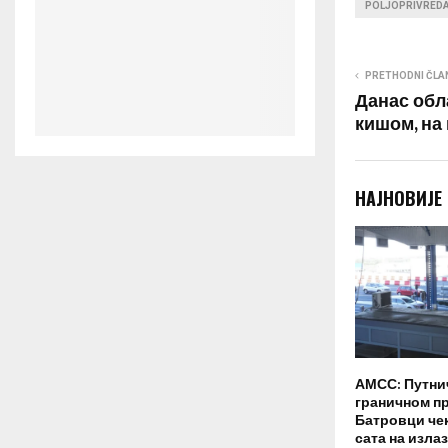
POLJOPRIVRED
PRETHODNI ČLA
Данас обл
кишом, на
НАЈНОВИЈЕ
АМСС: Путни
граничном п
Батровци чек
сата на излаз