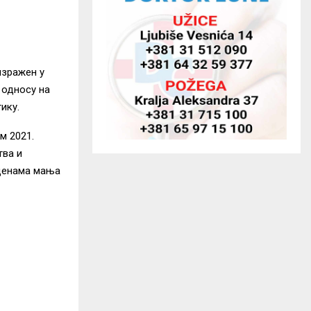
изражен у
 односу на
ику.
м 2021.
тва и
м ценама мања