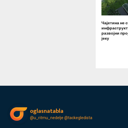
Чајетина не с
инфраструкт
развојни про
јеку
oglasnatabla
@u_ritmu_nedelje
@tackegledista