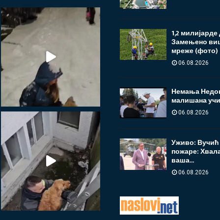
1,2 милијарде
Замењено виш
мреже (фото)
06.08.2026
Немања Недов
малишана учи
06.08.2026
Уживо: Вучић 
пожаре: Хвала
ваша...
06.08.2026