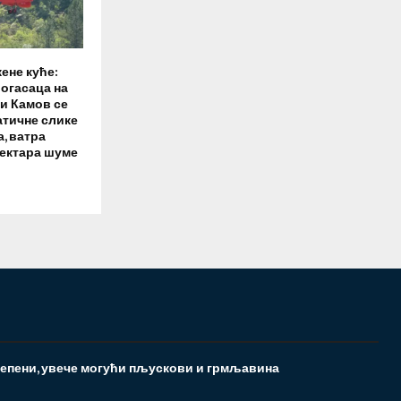
ене куће:
рогасаца на
ни Камов се
атичне слике
, ватра
хектара шуме
тепени, увече могући пљускови и грмљавина