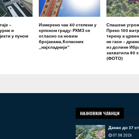
таје –
Измерено чак 40 степени у
Спашене угрож
урни и
српском граду: РХМЗ се
Преко 100 ват
јекти у пуном
огласио са новим
терену а црве
бројакама, Копаоник
не гаси – драм
„најхладнији“
из долине Ибра
захватила 80 
(ФОТО)
НАЈНОВИЈИ ЧЛАНЦИ
Данас до 37 с
07.08.2026