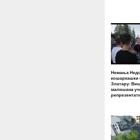
Немања Недо
кошаркашки 
Златару: Виш
малишана уч
репрезентат