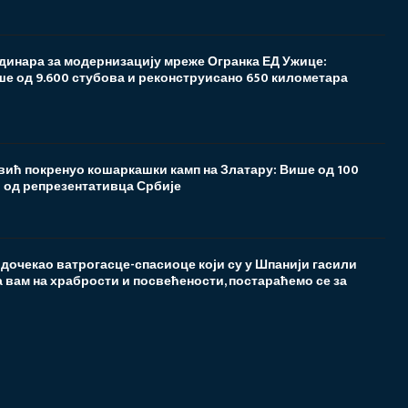
 динара за модернизацију мреже Огранка ЕД Ужице:
е од 9.600 стубова и реконструисано 650 километара
ић покренуо кошаркашки камп на Златару: Више од 100
 од репрезентативца Србије
дочекао ватрогасце-спасиоце који су у Шпанији гасили
 вам на храбрости и посвећености, постараћемо се за