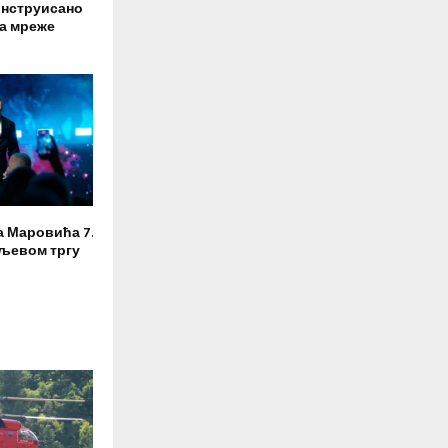
онструисано
а мреже
а Маровића 7.
аљевом тргу