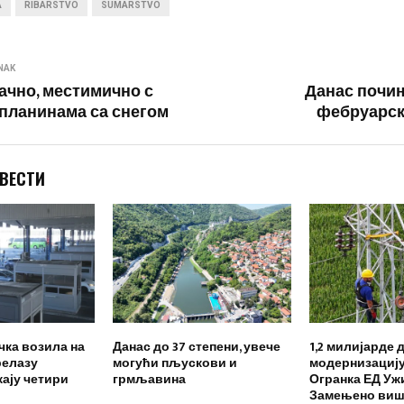
A
RIBARSTVO
SUMARSTVO
NAK
ачно, местимично с
Данас почи
 планинама са снегом
фебруарск
 ВЕСТИ
чка возила на
Данас до 37 степени, увече
1,2 милијарде 
релазу
могући пљускови и
модернизациј
ају четири
грмљавина
Огранка ЕД Уж
Замењено више