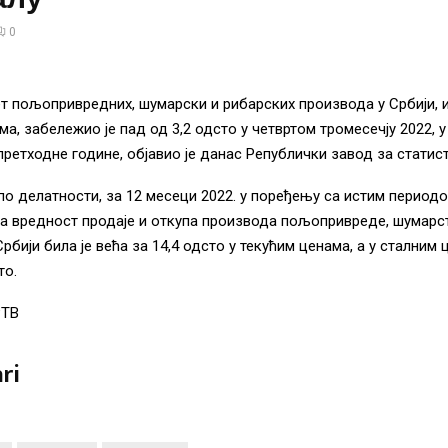
0
т пољопривредних, шумарски и рибарских производа у Србији, 
ма, забележио је пад од 3,2 одсто у четвртом тромесечју 2022, у
претходне године, објавио је данас Републички завод за статист
о делатности, за 12 месеци 2022. у поређењу са истим периодо
на вредност продаје и откупа производа пољопривреде, шумарс
Србији била је већа за 14,4 одсто у текућим ценама, а у стални
то.
РТВ
ri