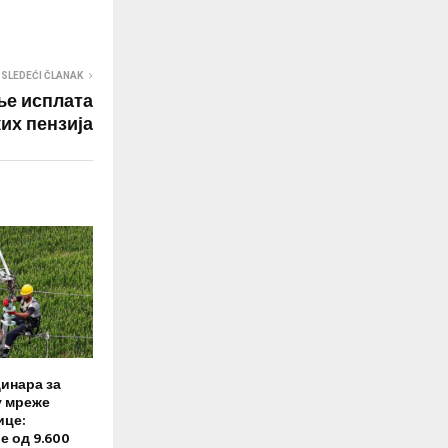
SLEDEĆI ČLANAK
ње исплата
их пензија
динара за
у мреже
ице:
 од 9.600