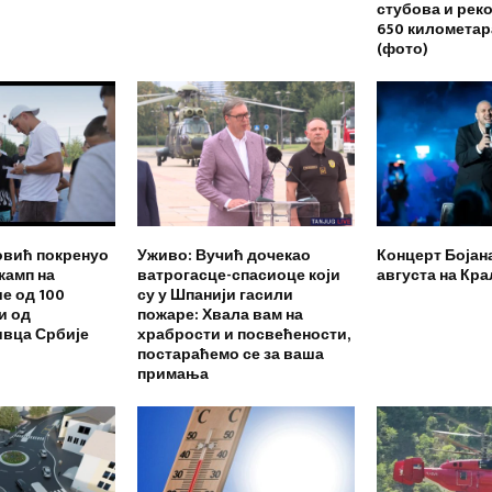
стубова и рек
650 километар
(фото)
вић покренуо
Уживо: Вучић дочекао
Концерт Бојан
камп на
ватрогасце-спасиоце који
августа на Кр
е од 100
су у Шпанији гасили
и од
пожаре: Хвала вам на
ивца Србије
храбрости и посвећености,
постараћемо се за ваша
примања