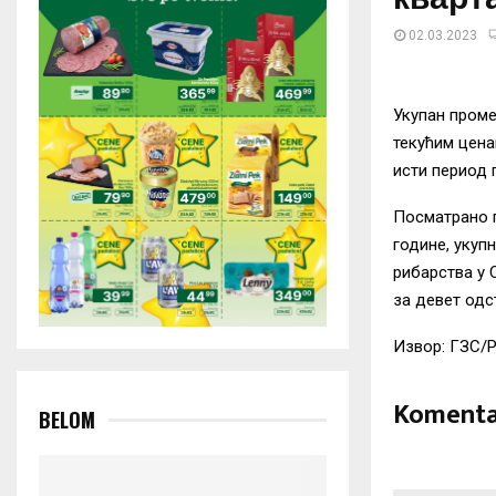
02.03.2023
Укупан проме
текућим цена
исти период 
Посматрано п
године, укуп
рибарства у 
за девет одс
Извор: ГЗС/
Komenta
BELOM