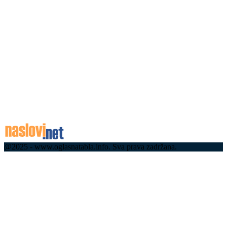
Уживо: Вучић дочекао ватрогасце-спасиоце који
су у Шпанији гасили пожаре: Хвала вам на
храбрости и посвећености, постараћемо се за
ваша...
06.08.2026
06.08.2026
Концерт Бојана Маровића 7. августа на
Краљевом тргу
06.08.2026
@2025 - www.oglasnatabla.info. Sva prava zadržana.