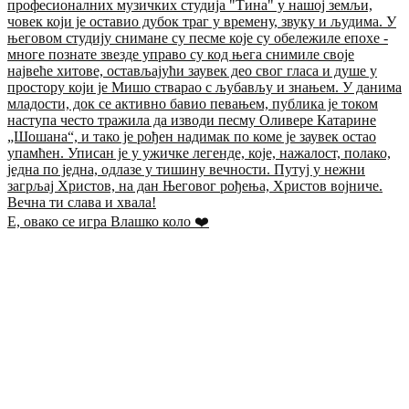
Е, овако се игра Влашко коло ❤️