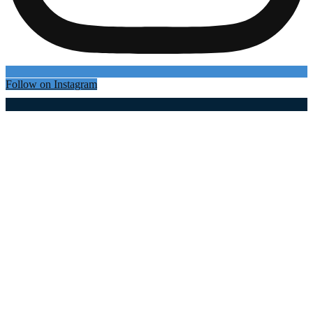
Follow on Instagram
Најновији чланци
1,2 милијарде динара за модернизацију мреже
Огранка ЕД Ужице: Замењено више од 9.600
стубова и реконструисано 650 километара мреже
(фото)
06.08.2026
Немања Недовић покренуо кошаркашки камп
на Златару: Више од 100 малишана учи од
репрезентативца Србије
06.08.2026