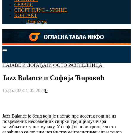
СЕРВИС
СПОРТ ПЛУС – УЖИЦЕ
КОНТАКТ
Импресум
Primary
Menu
НАЈАВЕ И ДОГАЂАЈИ
ФОТО РАЗГЛЕДНИЦА
Jazz Balance и Софија Ћировић
15.05.2023
15.05.2023
0
Jazz Balance је бенд који је настао пре десетак година из
повремених необавезних свирки тројице музичара
заљубљених у џез музику. У својој основи трио је често
сарађивао са другим џез инструменталистима: алт и тенор