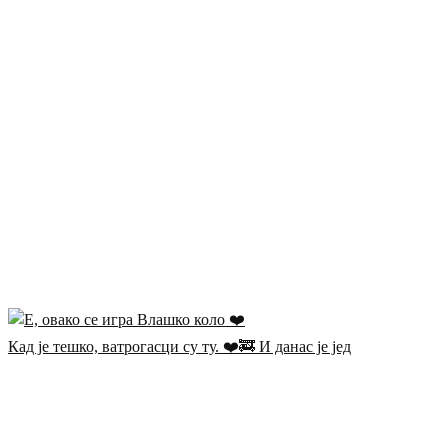
Кад је тешко, ватрогасци су ту. ❤️🚒 И данас је јед