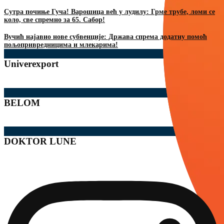
Сутра почиње Гуча! Варошица већ у лудилу: Грме трубе, ломи се
коло, све спремно за 65. Сабор!
Вучић најавио нове субвенције: Држава спрема додатну помоћ
пољопривредницима и млекарима!
Univerexport
BELOM
DOKTOR LUNE