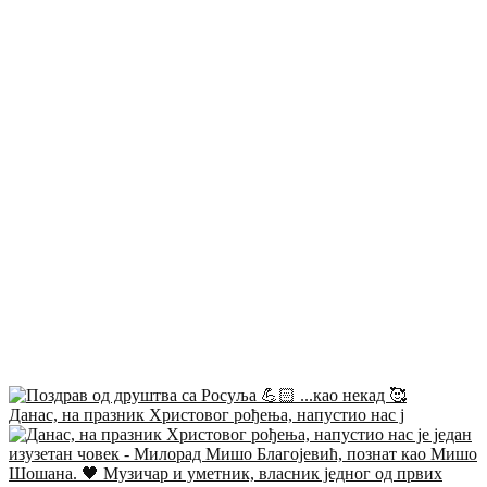
Данас, на празник Христовог рођења, напустио нас ј