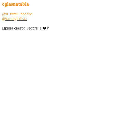
oglasnatabla
@u_ritmu_nedelje
@tackegledista
Црква светог Георгија ❤️☦️