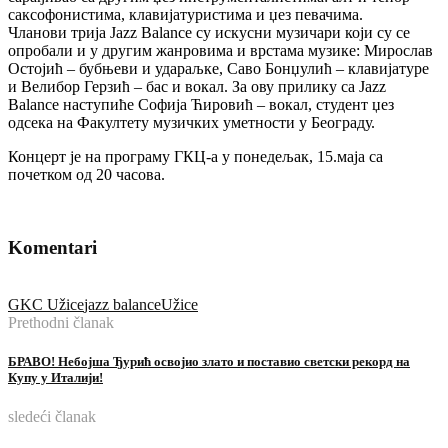
саксофонистима, клавијатуристима и џез певачима.
Чланови трија Jazz Balance су искусни музичари који су се
опробали и у другим жанровима и врстама музике: Мирослав
Остојић – бубњеви и удараљке, Саво Бонџулић – клавијатуре
и Велибор Герзић – бас и вокал. За ову прилику са Jazz
Balance наступиће Софија Ћировић – вокал, студент џез
одсека на Факултету музичких уметности у Београду.
Концерт је на програму ГКЦ-а у понедељак, 15.маја са
почетком од 20 часова.
Komentari
GKC Užice
jazz balance
Užice
Prethodni članak
БРАВО! Небојша Ђурић освојио злато и поставио светски рекорд на
Купу у Италији!
sledeći članak