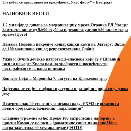
Златибор се представио на пролећном „Укус фесту“ у Београду
НАЈНОВИЈЕ ВЕСТИ
1,2 милијарде динара за модернизацију мреже Огранка ЕД Ужице:
Замењено више од 9.600 стубова и реконструисано 650 километара
мреже (фото)
Немања Недовић покренуо кошаркашки камп на Златару: Више
од 100 малишана учи од репрезентативца Србије
Уживо: Вучић дочекао ватрогасце-спасиоце који су у Шпанији
гасили пожаре: Хвала вам на храбрости и посвећености,
постараћемо се за ваша примања
Концерт Бојана Маровића 7. августа на Краљевом тргу
Чајетина не стаје – инфраструктурни и развојни пројекти у пуном
јеку
Измерено чак 40 степени у српском граду: РХМЗ се огласио са
новим бројакама, Копаоник „најхладнији“
Спашене угрожене куће: Преко 100 ватрогасаца на терену а
црвени Камов се не гаси – драматичне слике из долине Ибра,
ватра захватила 80 хектара шуме (ФОТО)