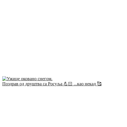
Поздрав од друштва са Росуља 💪🏻 ...као некад 🥰