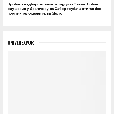
Пробао свадбарски купус и хајдучки ћевап: Орбан
одушевио у Драгачеву, на Сабор трубача стигао без
помпе и телохранитеља (фото)
UNIVEREXPORT