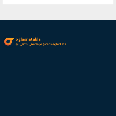
oglasnatabla
@u_ritmu_nedelje
@tackegledista