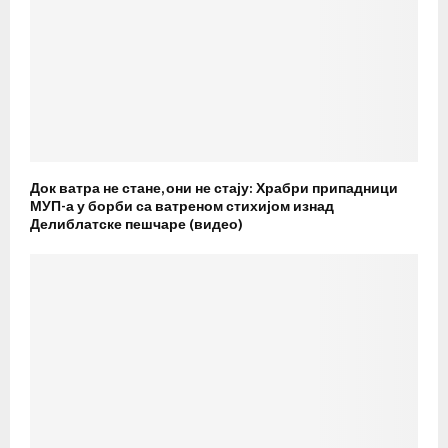
Док ватра не стане, они не стају: Храбри припадници
МУП-а у борби са ватреном стихијом изнад
Делиблатске пешчаре (видео)