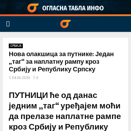
PRIMARY
MENU
СРБИЈА
Нова олакшица за путнике: Један
„таг“ за наплатну рампу кроз
Србију и Републику Српску
04.06.2026
0
ПУТНИЦИ ће од данас
једним „таг“ уређајем моћи
да прелазе наплатне рампе
кроз Србију и Републику