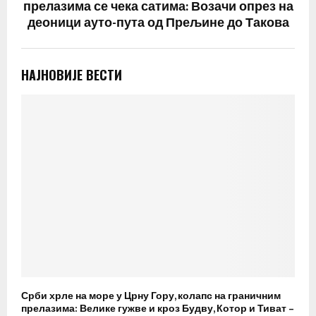
прелазима се чека сатима: Возачи опрез на
деоници ауто-пута од Прељине до Такова
НАЈНОВИЈЕ ВЕСТИ
Срби хрле на море у Црну Гору, колапс на граничним
прелазима: Велике гужве и кроз Будву, Котор и Тиват –