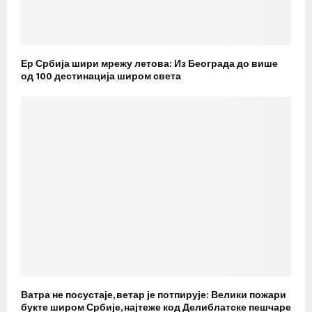
Ер Србија шири мрежу летова: Из Београда до више
од 100 дестинација широм света
Ватра не посустаје, ветар је потпирује: Велики пожари
букте широм Србије, најтеже код Делиблатске пешчаре