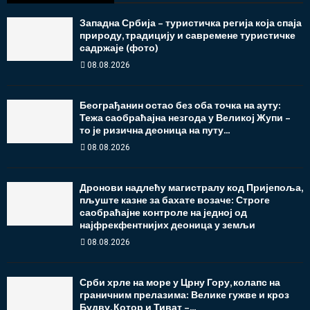
Западна Србија – туристичка регија која спаја
природу, традицију и савремене туристичке
садржаје (фото)
08.08.2026
Београђанин остао без оба точка на ауту:
Тежа саобраћајна незгода у Великој Жупи –
то је ризична деоница на путу...
08.08.2026
Дронови надлећу магистралу код Пријепоља,
пљуште казне за бахате возаче: Строге
саобраћајне контроле на једној од
најфрекфентнијих деоница у земљи
08.08.2026
Срби хрле на море у Црну Гору, колапс на
граничним прелазима: Велике гужве и кроз
Будву, Котор и Тиват –...