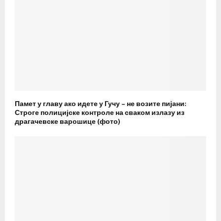
Памет у главу ако идете у Гучу – не возите пијани:
Строге полицијске контроле на сваком излазу из
драгачевске варошице (фото)