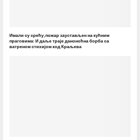
Имали су срећу, пожар заустављен на кућним
праговима: И даље траје даноноћна борба са
ватреном стихијом код Краљева