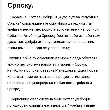
Српску.
– Сарадња „Путева Србије“ и „Ауто-путева Републике
Српске“ корисницима је омогућила да једним „таг“
уређајем несметано користе ауто-путеве у Републици
Србији и Републици Српској, без потребе за набавком
додатних уређаја или заустављањем на наплатним
станицама – наводи се у саопштењу.
Путеви Србије су објаснили да мрежа сада обухвата
укупно пет система наплате путарине – Србија,
Република Српска, Северна Македонија, Црна Гора и
Хрватска, чиме се наставља процес регионалног
повезивања и унапређења мобилности грађана и
привреде.
– Корисници овог система тиме остварују бројне
погодности, коришћење једног „таг“ уређаја у више