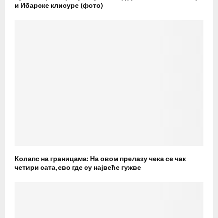
и Ибарске клисуре (фото)
Колапс на границама: На овом прелазу чека се чак
четири сата, ево где су највеће гужве