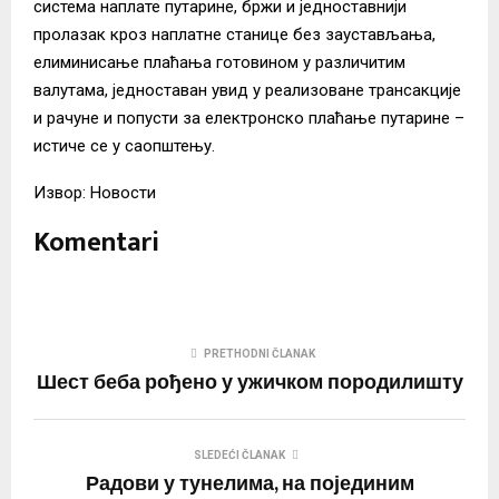
система наплате путарине, бржи и једноставнији
пролазак кроз наплатне станице без заустављања,
елиминисање плаћања готовином у различитим
валутама, једноставан увид у реализоване трансакције
и рачуне и попусти за електронско плаћање путарине –
истиче се у саопштењу.
Извор: Новости
Komentari
PRETHODNI ČLANAK
Шест беба рођено у ужичком породилишту
SLEDEĆI ČLANAK
Радови у тунелима, на појединим