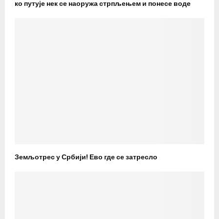
ко путује нек се наоружа стрпљењем и понесе воде
Земљотрес у Србији! Ево где се затресло