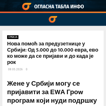
PRIMARY
MENU
СРБИЈА
Нова помоћ за предузетнице у
Србији: Од 5.000 до 10.000 евра, ево
ко може да се пријави и до када је
рок
08.05.2026
0
Жене у Србији могу се
пријавити за ЕWА Гроw
програм који нуди подршку