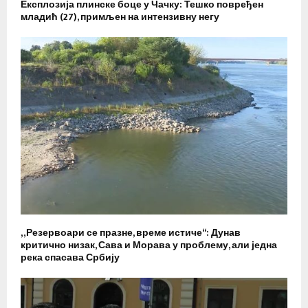
Експлозија плинске боце у Чачку: Тешко повређен
младић (27), примљен на интензивну негу
„Резервоари се празне, време истиче“: Дунав
критично низак, Сава и Морава у проблему, али једна
река спасава Србију