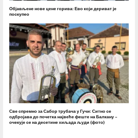
Објављене нове цене горива: Ево који дериват је
поскупео
Све спремно за Сабор трубача у Гучи: Ситно се
одбројава до почетка највеће феште на Балкану –
очекује се на десетине хиљада људи (фото)