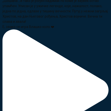
Е, овако се игра Влашко коло ❤️