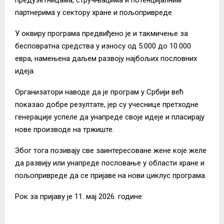
партнерима у сектору хране и пољопривреде.
У оквиру програма предвиђено је и такмичење за
бесповратна средства у износу од 5.000 до 10.000
евра, намењена даљем развоју најбољих пословних
идеја.
Организатори наводе да је програм у Србији већ
показао добре резултате, јер су учеснице претходне
генерације успеле да унапреде своје идеје и пласирају
нове производе на тржиште.
Због тога позивају све заинтересоване жене које желе
да развију или унапреде пословање у области хране и
пољопривреде да се пријаве на нови циклус програма.
Рок за пријаву је 11. мај 2026. године.