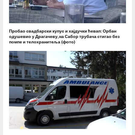
Пробао свадбарски купус и хајдучки ћевап: Орбан
одушевио у Драгачеву, на Сабор трубача стигао без
помпе и телохранитеља (фото)