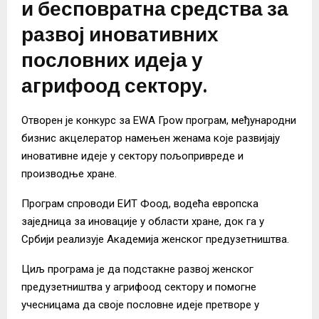
и бесповратна средства за
развој иновативних
пословних идеја у
агрифоод сектору.
Отворен је конкурс за ЕWА Гроw програм, међународни
бизнис акцелератор намењен женама које развијају
иновативне идеје у сектору пољопривреде и
производње хране.
Програм спроводи ЕИТ Фоод, водећа европска
заједница за иновације у области хране, док га у
Србији реализује Академија женског предузетништва.
Циљ програма је да подстакне развој женског
предузетништва у агрифоод сектору и помогне
учесницама да своје пословне идеје претворе у