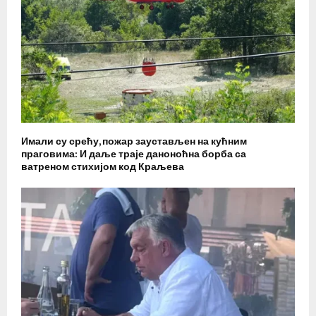
Имали су срећу, пожар заустављен на кућним
праговима: И даље траје даноноћна борба са
ватреном стихијом код Краљева