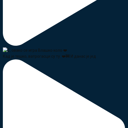
Кад је тешко, ватрогасци су ту. ❤️🚒 И данас је јед