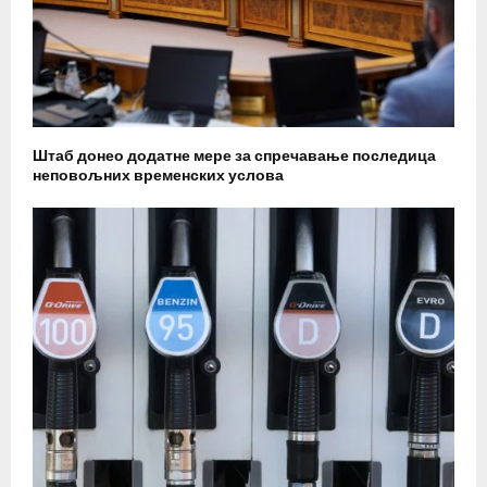
Штаб донео додатне мере за спречавање последица
неповољних временских услова