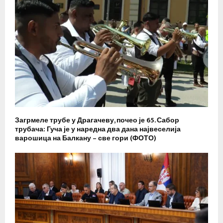
Загрмеле трубе у Драгачеву, почео је 65. Сабор
трубача: Гуча је у наредна два дана највеселија
варошица на Балкану – све гори (ФОТО)