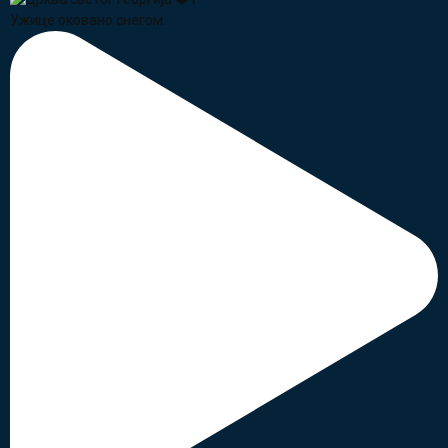
Ужице оковано снегом.