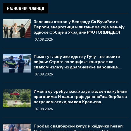
НАЈНОВИЈИ ЧЛАНЦИ
Зеленски стигао у Београд: Са Вучићем о
Европи, енергетици и питањима која мењају
односе Србије и Украјине (ФОТО)(ВИДЕО)
07.08.2026
Памет у главу ако идете у Гучу – не возите
пијани: Строге полицијске контроле на
сваком излазу из драгачевске варошице...
07.08.2026
Имали су срећу, пожар заустављен на кућним
праговима: И даље траје даноноћна борба са
ватреном стихијом код Краљева
07.08.2026
Пробао свадбарски купус и хајдучки ћевап: