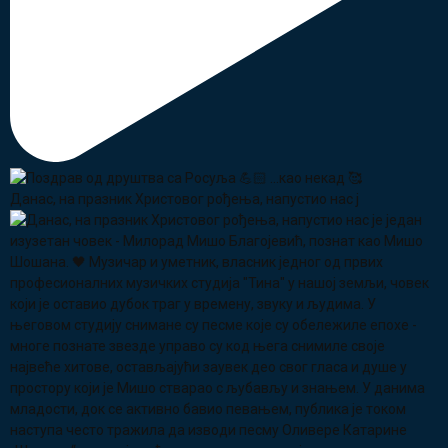
Данас, на празник Христовог рођења, напустио нас ј