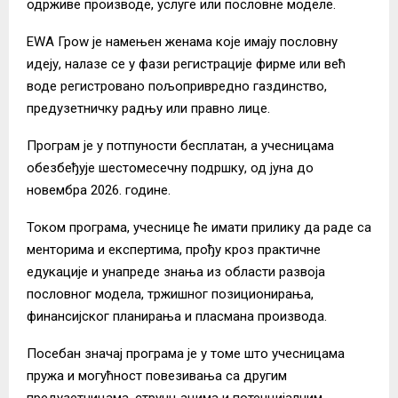
одрживе производе, услуге или пословне моделе.
ЕWА Гроw је намењен женама које имају пословну
идеју, налазе се у фази регистрације фирме или већ
воде регистровано пољопривредно газдинство,
предузетничку радњу или правно лице.
Програм је у потпуности бесплатан, а учесницама
обезбеђује шестомесечну подршку, од јуна до
новембра 2026. године.
Током програма, учеснице ће имати прилику да раде са
менторима и експертима, прођу кроз практичне
едукације и унапреде знања из области развоја
пословног модела, тржишног позиционирања,
финансијског планирања и пласмана производа.
Посебан значај програма је у томе што учесницама
пружа и могућност повезивања са другим
предузетницама, стручњацима и потенцијалним