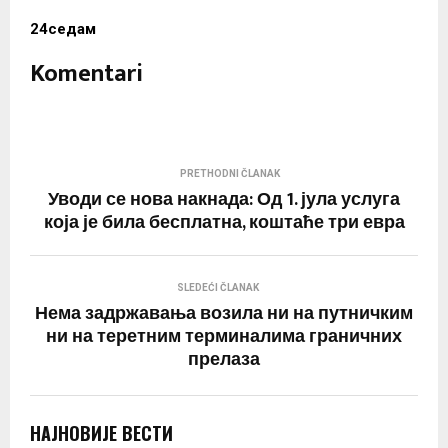
24седам
Komentari
PRETHODNI ČLANAK
Уводи се нова накнада: Од 1. јула услуга
која је била бесплатна, коштаће три евра
SLEDEĆI ČLANAK
Нема задржавања возила ни на путничким
ни на теретним терминалима граничних
прелаза
НАЈНОВИЈЕ ВЕСТИ