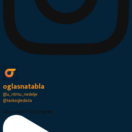
oglasnatabla
@u_ritmu_nedelje
@tackegledista
Црква светог Георгија ❤️☦️