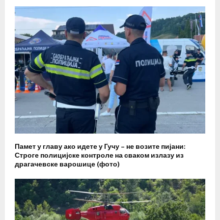
Памет у главу ако идете у Гучу – не возите пијани:
Строге полицијске контроле на сваком излазу из
драгачевске варошице (фото)