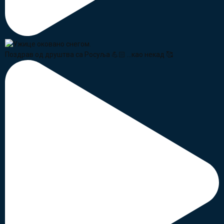
Поздрав од друштва са Росуља 💪🏻 ...као некад 🥰