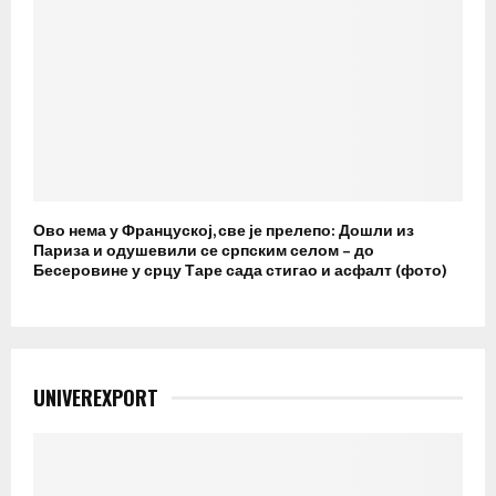
Ово нема у Француској, све је прелепо: Дошли из
Париза и одушевили се српским селом – до
Бесеровине у срцу Таре сада стигао и асфалт (фото)
UNIVEREXPORT