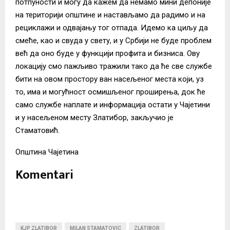
потпуности и могу да кажем да немамо мини депоније
на територији општине и настављамо да радимо и на
рециклажи и одвајању тог отпада. Идемо ка циљу да
смеће, као и свуда у свету, и у Србији не буде проблем
већ да оно буде у функцији профита и бизниса. Ову
локацију смо пажљиво тражили тако да ће све службе
бити на овом простору ван насељеног места који, уз
то, има и могућност осмишљеног проширења, док ће
само службе наплате и информација остати у Чајетини
и у насељеном месту Златибор, закључио је
Стаматовић.
Општина Чајетина
Komentari
KJP ZLATIBOR
MILAN STAMATOVIC
ZLATIBOR