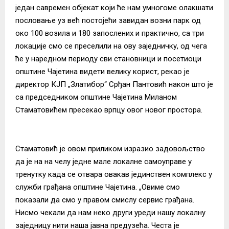
један савремен објекат који ће нам умногоме олакшати
пословање уз већ постојећи завидан возни парк од
око 100 возила и 180 запослених и практично, са три
локације смо се преселили на ову заједничку, од чега
ће у наредном периоду сви становници и посетиоци
општине Чајетина видети велику корист, рекао је
директор КЈП „Златибор“ Срђан Пантовић након што је
са председником општине Чајетина Миланом
Стаматовићем пресекао врпцу овог новог простора.
Стаматовић је овом приликом изразио задовољство
да је на на челу једне мале локалне самоуправе у
тренутку када се отвара овакав јединствен комплекс у
служби грађана општине Чајетина. „Овиме смо
показали да смо у правом смислу сервис грађана.
Нисмо чекали да нам неко други уреди нашу локалну
заједницу нити наша јавна предузећа. Честа је