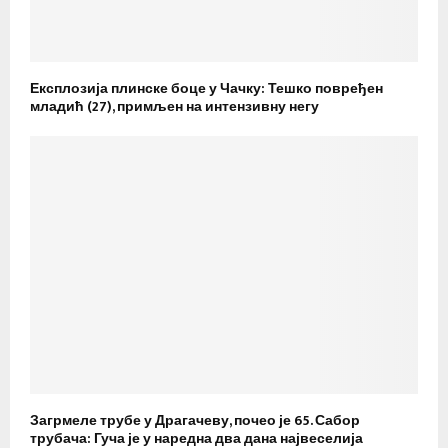
Експлозија плинске боце у Чачку: Тешко повређен
младић (27), примљен на интензивну негу
Загрмеле трубе у Драгачеву, почео је 65. Сабор
трубача: Гуча је у наредна два дана највеселија