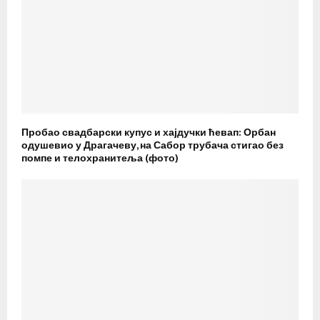
Пробао свадбарски купус и хајдучки ћевап: Орбан
одушевио у Драгачеву, на Сабор трубача стигао без
помпе и телохранитеља (фото)