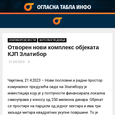
PRIMARY
MENU
ЗЛАТИБОРСКЕ ВЕСТИ
ФОТО РАЗГЛЕДНИЦА
Отворен нови комплекс објеката
КЈП Златибор
21.04.2023
0
Чајетина, 21.4.2023 – Нови пословни и радни простор
комуналног предузећа овде на Златибору је
инвестиција коју је у потпуности финансирала локална
самоуправа у износу од 250 милиона динара. Објекат
се простире на парцели од једног хектара и има три
хиљаде метара квадратних укупне површине. То је