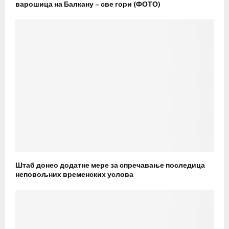
варошица на Балкану – све гори (ФОТО)
Штаб донео додатне мере за спречавање последица
неповољних временских услова