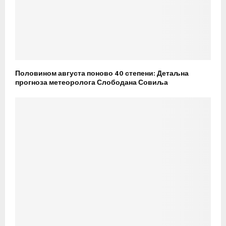
Половином августа поново 40 степени: Детаљна
прогноза метеоролога Слободана Совиља