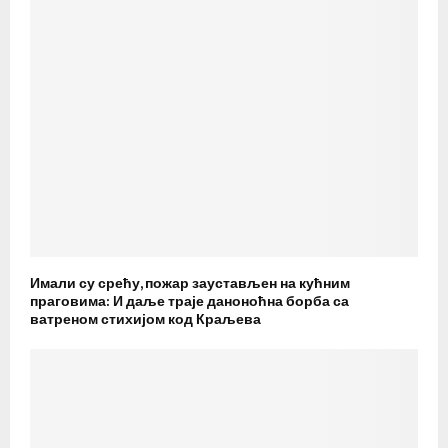
Имали су срећу, пожар заустављен на кућним
праговима: И даље траје даноноћна борба са
ватреном стихијом код Краљева