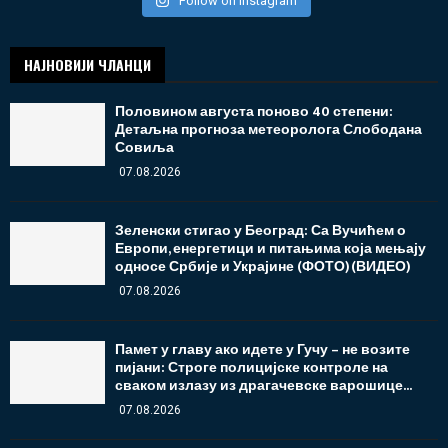
Follow on Instagram
НАЈНОВИЈИ ЧЛАНЦИ
Половином августа поново 40 степени:
Детаљна прогноза метеоролога Слободана
Совиља
07.08.2026
Зеленски стигао у Београд: Са Вучићем о
Европи, енергетици и питањима која мењају
односе Србије и Украјине (ФОТО)(ВИДЕО)
07.08.2026
Памет у главу ако идете у Гучу – не возите
пијани: Строге полицијске контроле на
сваком излазу из драгачевске варошице...
07.08.2026