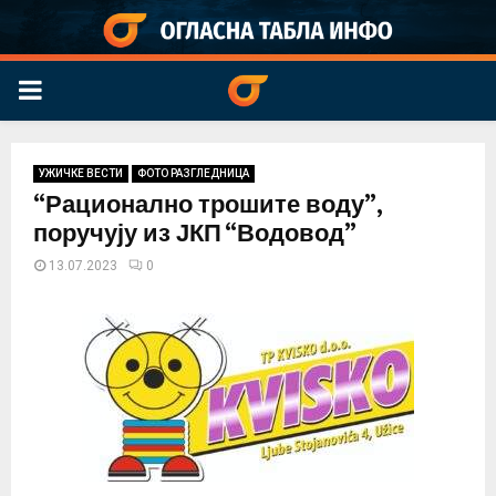
PRIMARY
MENU
УЖИЧКЕ ВЕСТИ
ФОТО РАЗГЛЕДНИЦА
“Рационално трошите воду”,
поручују из ЈКП “Водовод”
13.07.2023
0