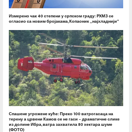
Измерено чак 40 степени у српском граду: РХМЗ се
огласио са новим бројакама, Копаоник „најхладнији“
Спашене угрожене куће: Преко 100 ватрогасаца на
терену а црвени Камов се не гаси – драматичне слике
из долине Ибра, ватра захватила 80 хектара шуме
(ФОТО)