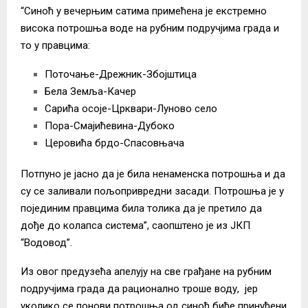
“Синоћ у вечерњим сатима примећена је екстремно
висока потрошња воде на рубним подручјима града и
то у правцима:
Поточање-Дрежник-Збојштица
Бела Земља-Качер
Сарића осоје-Црквари-Луново село
Пора-Смајићевина-Дубоко
Церовића брдо-Спасовњача
Потпуно је јасно да је била ненаменска потрошња и да
су се заливали пољопривредни засади. Потрошња је у
појединим правцима била толика да је претило да
дође до колапса система”, саопштено је из ЈКП
“Водовод”.
Из овог предузећа апелују на све грађане на рубним
подручјима града да рационално троше воду, јер
уколико се понови потрошња од синоћ биће принуђени