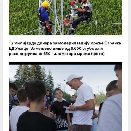
1,2 милијарде динара за модернизацију мреже Огранка
ЕД Ужице: Замењено више од 9.600 стубова и
реконструисано 650 километара мреже (фото)