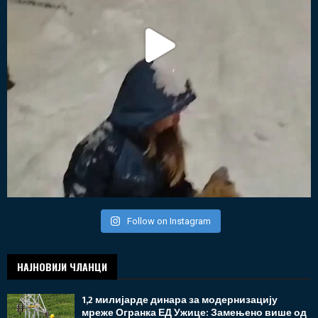
Follow on Instagram
НАЈНОВИЈИ ЧЛАНЦИ
1,2 милијарде динара за модернизацију
мреже Огранка ЕД Ужице: Замењено више од