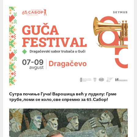
Сутра почиње Гуча! Варошица већ у лудилу: Грме
трубе, ломи се коло, све спремно за 65. Сабор!