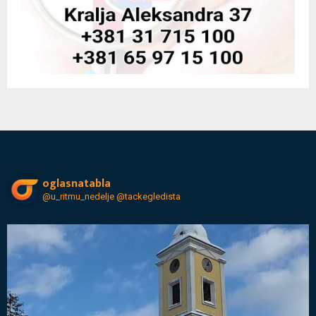
oglasnatabla
@u_ritmu_nedelje
@tackegledista