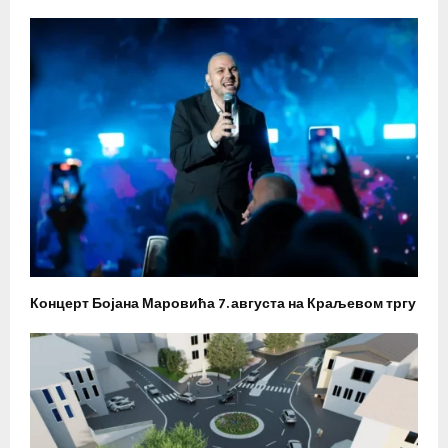
Концерт Бојана Маровића 7. августа на Краљевом тргу