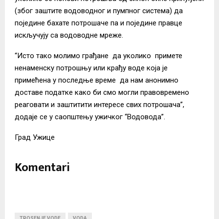
(због заштите водоводног и пумпног система) да
поједине бахате потрошаче па и поједине правце
искључују са водоводне мреже.
“Исто тако молимо грађане да уколико примете
ненаменску потрошњу или крађу воде која је
примећена у последње време да нам анонимно
доставе податке како би смо могли правовремено
реаговати и заштитити интересе свих потрошача”,
додаје се у саопштењу ужичког “Водовода”.
Град Ужице
Komentari
TROSENJE VODE
VODA