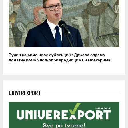
Вучић најавио нове субвенције: Држава спрема
додатну помоћ пољопривредницима и млекарима!
UNIVEREXPORT