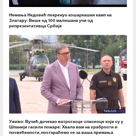
Немања Недовић покренуо кошаркашки камп на
Златару: Више од 100 малишана учи од
репрезентативца Србије
Уживо: Вучић дочекао ватрогасце-спасиоце који су у
Шпанији гасили пожаре: Хвала вам на храбрости и
посвећености, постараћемо се за ваша примања