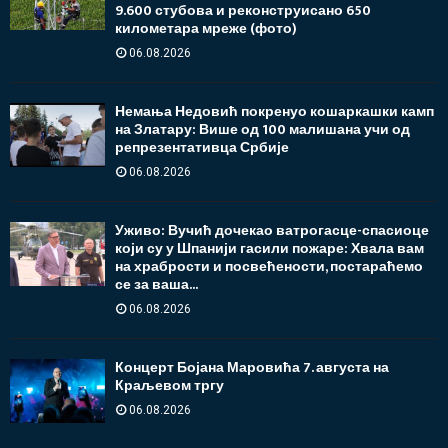
9.600 стубова и реконструисано 650
километара мреже (фото)
06.08.2026
Немања Недовић покренуо кошаркашки камп
на Златару: Више од 100 малишана учи од
репрезентативца Србије
06.08.2026
Уживо: Вучић дочекао ватрогасце-спасиоце
који су у Шпанији гасили пожаре: Хвала вам
на храбрости и посвећености, постараћемо
се за ваша...
06.08.2026
Концерт Бојана Маровића 7. августа на
Краљевом тргу
06.08.2026