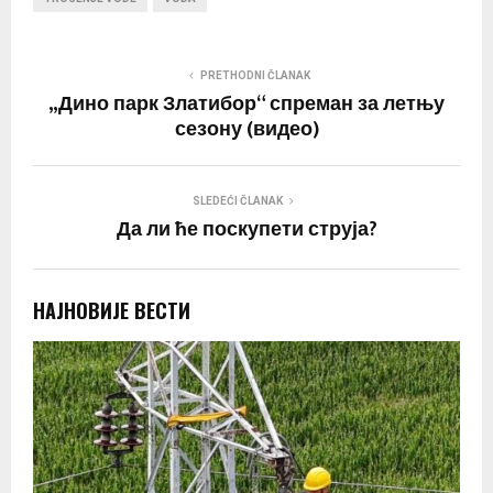
PRETHODNI ČLANAK
„Дино парк Златибор“ спреман за летњу
сезону (видео)
SLEDEĆI ČLANAK
Да ли ће поскупети струја?
НАЈНОВИЈЕ ВЕСТИ