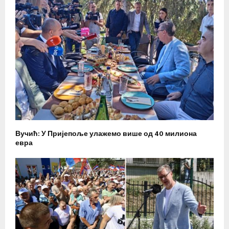
Вучић: У Пријепоље улажемо више од 40 милиона
евра