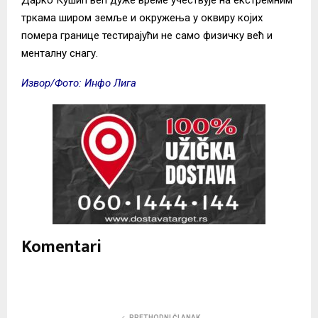
тркама широм земље и окружења у оквиру којих
помера границе тестирајући не само физичку већ и
менталну снагу.
Извор/Фото: Инфо Лига
Komentari
PRETHODNI ČLANAK