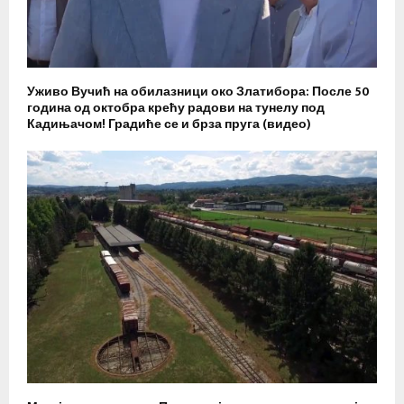
Уживо Вучић на обилазници око Златибора: После 50
година од октобра крећу радови на тунелу под
Кадињачом! Градиће се и брза пруга (видео)