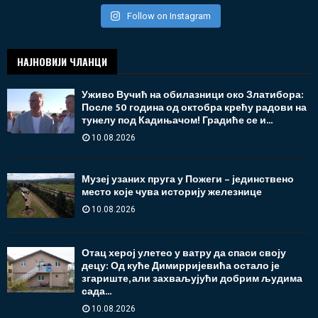
Follow on Instagram
НАЈНОВИЈИ ЧЛАНЦИ
Уживо Вучић на обилазници око Златибора:
После 50 година од октобра крећу радови на
тунелу под Кадињачом! Градиће се и...
10.08.2026
Музеј узаних пруга у Пожеги – јединствено
место које чува историју железнице
10.08.2026
Отац херој улетео у ватру да спаси своју
децу: Од куће Димирријевића остало је
згариште, али захваљујући добрим људима
сада...
10.08.2026