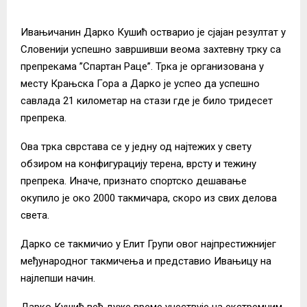
Ивањичанин Дарко Кушић остварио је сјајан резултат у
Словенији успешно завршивши веома захтевну трку са
препрекама ’’Спартан Раце’’. Трка је организована у
месту Крањска Гора а Дарко је успео да успешно
савлада 21 километар на стази где је било тридесет
препрека.
Ова трка сврстава се у једну од најтежих у свету
обзиром на конфигурацију терена, врсту и тежину
препрека. Иначе, признато спортско дешавање
окупило је око 2000 такмичара, скоро из свих делова
света.
Дарко се такмичио у Елит Групи овог најпрестижнијег
међународног такмичења и представио Ивањицу на
најлепши начин.
Дарко Кушић већ дуже време учествује на екстремним