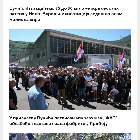
Вучић: Изградићемо 25 до 30 километара сеоских
путева у Новој Вароши, инвестиција седам до осам
милиона евра
У присуству Вучића потписан споразум за „ФАП”:
обезбеђен наставак рада фабрике у Прибоју