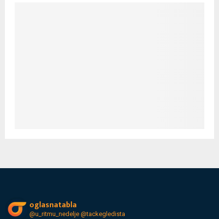
oglasnatabla
@u_ritmu_nedelje
@tackegledista