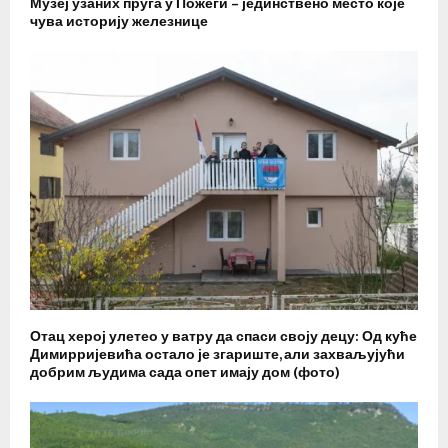
Музеј узаних пруга у Пожеги – јединствено место које
чува историју железнице
Отац херој улетео у ватру да спаси своју децу: Од куће
Димирријевића остало је згариште, али захваљујући
добрим људима сада опет имају дом (фото)