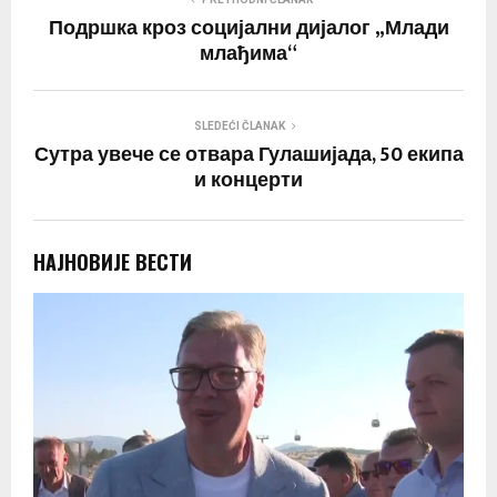
Подршка кроз социјални дијалог „Млади
млађима“
SLEDEĆI ČLANAK
Сутра увече се отвара Гулашијада, 50 екипа
и концерти
НАЈНОВИЈЕ ВЕСТИ