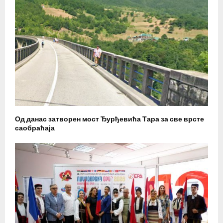
Од данас затворен мост Ђурђевића Тара за све врсте
саобраћаја