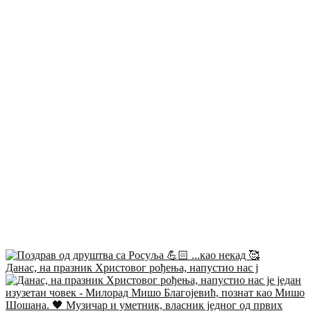
Данас, на празник Христовог рођења, напустио нас ј