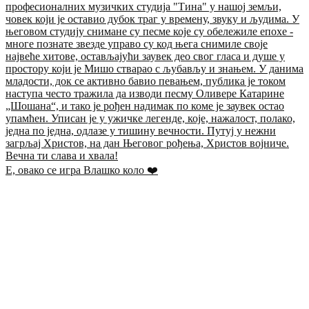
Е, овако се игра Влашко коло ❤️