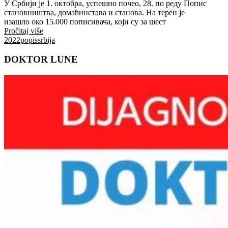
У Србији је 1. октобра, успешно почео, 28. по реду Попис
становништва, домаћинстава и станова. На терен је
изашло око 15.000 пописивача, који су за шест
Pročitaj više
2022
popis
srbija
DOKTOR LUNE