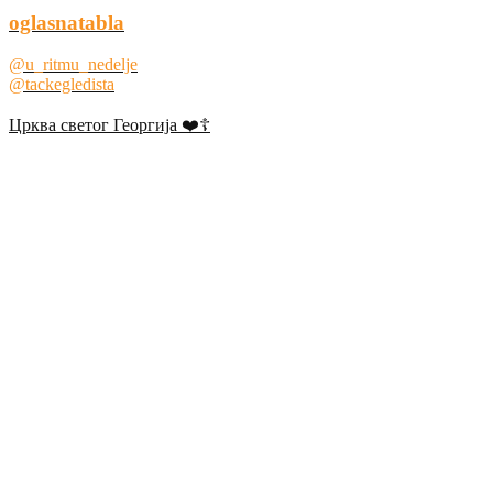
oglasnatabla
@u_ritmu_nedelje
@tackegledista
Црква светог Георгија ❤️☦️