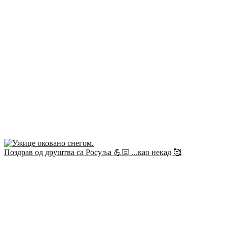
Поздрав од друштва са Росуља 💪🏻 ...као некад 🥰