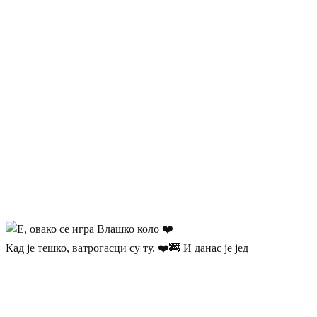
Кад је тешко, ватрогасци су ту. ❤️🚒 И данас је јед