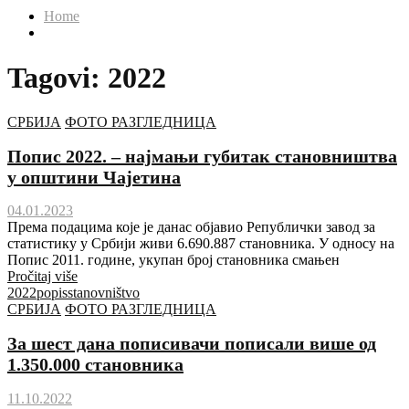
Home
Tagovi: 2022
СРБИЈА
ФОТО РАЗГЛЕДНИЦА
Попис 2022. – најмањи губитак становништва
у општини Чајетина
04.01.2023
Према подацима које је данас објавио Републички завод за
статистику у Србији живи 6.690.887 становника. У односу на
Попис 2011. године, укупан број становника смањен
Pročitaj više
2022
popis
stanovništvo
СРБИЈА
ФОТО РАЗГЛЕДНИЦА
За шест дана пописивачи пописали више од
1.350.000 становника
11.10.2022