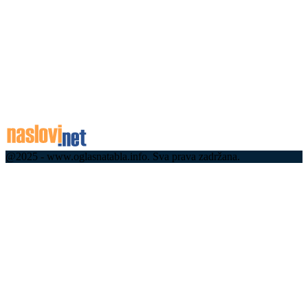
благо Србије и развија одрживи туризам
09.08.2026
09.08.2026
Гондола Etno Vibe Talks окупио представнике
дипломатије, институција и привреде на
Златибору (фото)
09.08.2026
@2025 - www.oglasnatabla.info. Sva prava zadržana.