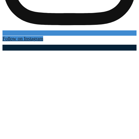
Follow on Instagram
Најновији чланци
Нема предаха за Орбана у Гучи: Са чувеним
мајстором трубе наздрављао српском
шљивовицом, сви су гледали само у њих (ФОТО)
09.08.2026
Огромне гужве на граничним прелазима:
Стпљење и опрез и на Златиборском путу (фото)
09.08.2026
Национални парк који чува највеће природно