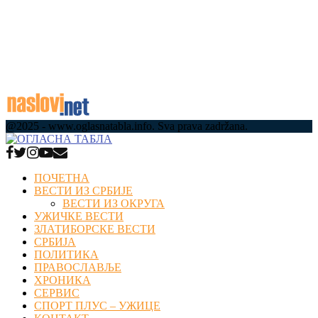
Гондола Etno Vibe Talks окупио представнике
дипломатије, институција и привреде на
Златибору (фото)
09.08.2026
@2025 - www.oglasnatabla.info. Sva prava zadržana.
Facebook
Twitter
Instagram
Youtube
Email
ПОЧЕТНА
ВЕСТИ ИЗ СРБИЈЕ
ВЕСТИ ИЗ ОКРУГА
УЖИЧКЕ ВЕСТИ
ЗЛАТИБОРСКЕ ВЕСТИ
СРБИЈА
ПОЛИТИКА
ПРАВОСЛАВЉЕ
ХРОНИКА
СЕРВИС
СПОРТ ПЛУС – УЖИЦЕ