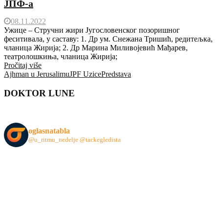
ЈПФ-а
08.11.2022
Ужице – Стручни жири Југословенског позоришног
феситивала, у саставу: 1. Др ум. Снежана Тришић, редитељка,
чланица Жирија; 2. Др Марина Миливојевић Мађарев,
театролошкиња, чланица Жирија;
Pročitaj više
Ajhman u Jerusalimu
JPF Uzice
Predstava
DOKTOR LUNE
oglasnatabla
@u_ritmu_nedelje
@tackegledista