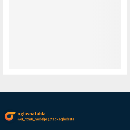
oglasnatabla
@u_ritmu_nedelje
@tackegledista