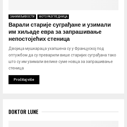
ЗАНИМЉИВОСТИ
ФОТО РАЗГЛЕДНИЦА
Варали старије суграђане и узимали
им хиљаде евра за запрашивање
непостојећих стеница
Двојица мушкараца ухапшена су у Француској под
оптужбом да су преварили више старијих суграђана тако
што су им узимали велике суме новца за запрашивање
стеница
Pročitaj više
DOKTOR LUNE