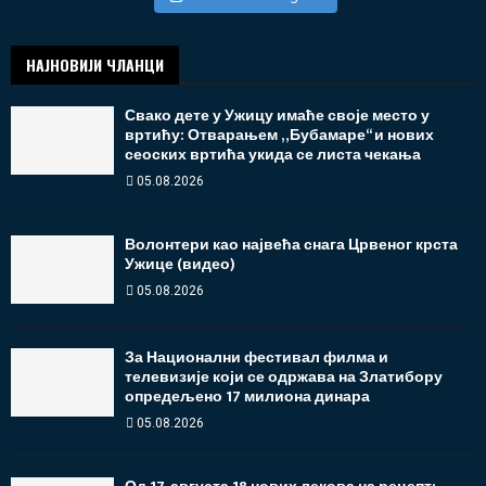
НАЈНОВИЈИ ЧЛАНЦИ
Свако дете у Ужицу имаће своје место у
вртићу: Отварањем „Бубамаре“ и нових
сеоских вртића укида се листа чекања
05.08.2026
Волонтери као највећа снага Црвеног крста
Ужице (видео)
05.08.2026
За Национални фестивал филма и
телевизије који се одржава на Златибору
опредељено 17 милиона динара
05.08.2026