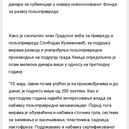
динара за субвенције у оквиру новооснованог Фонда
за развој пољопривреде.
Како је саопштио члан Градског већа за привреду и
пољопривреду Слободан Кузмановић, за подршку
мерама развоја и унапређења пољопривредне
производње на подручју града Ужица опредељено је
осам милиона динара више у односу на претходну
годину.
“10. маја, Јавни позив упућен је ка произвођачима и до
данас је поднето више од 200 захтева. Као и
претходних година највеће интересовање влада за
набавку пољопривредне механизације. Поред тога
мерама је обухваћена и набавка сточних грла, система
за заливање и засењивање, пластеника, садница,
лактофриза. Подржавамо и набавку сертификованог