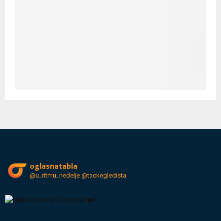
oglasnatabla
@u_ritmu_nedelje
@tackegledista