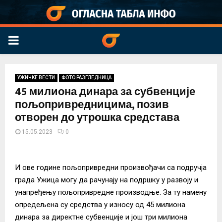
PRIMARY
MENU
УЖИЧКЕ ВЕСТИ
ФОТО РАЗГЛЕДНИЦА
45 милиона динара за субвенције
пољопривредницима, позив
отворен до утрошка средстава
15.05.2023
0
И ове године пољопривредни произвођачи са подручја
града Ужица могу да рачунају на подршку у развоју и
унапређењу пољопривредне производње. За ту намену
опредељена су средства у износу од 45 милиона
динара за директне субвенције и још три милиона