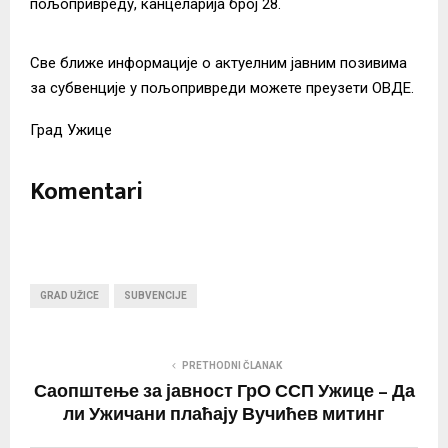
пољопривреду, канцеларија број 28.
Све ближе информације о актуелним јавним позивима
за субвенције у пољопривреди можете преузети
ОВДЕ
.
Град Ужице
Komentari
GRAD UŽICE
SUBVENCIJE
PRETHODNI ČLANAK
Саопштење за јавност ГрО ССП Ужице – Да
ли Ужичани плаћају Вучићев митинг