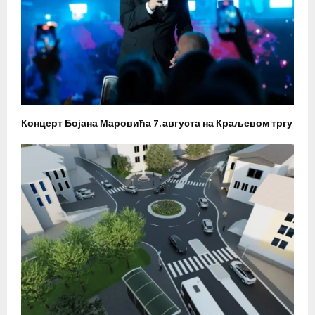
Концерт Бојана Маровића 7. августа на Краљевом тргу