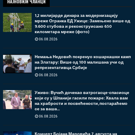
НАЈНОВИЈИ ЧЛАНЦИ
1,2 милијарде динара за модернизацију
мреже Огранка ЕД Ужице: Замењено више од
9.600 стубова и реконструисано 650
километара мреже (фото)
06.08.2026
Немања Недовић покренуо кошаркашки камп
на Златару: Више од 100 малишана учи од
репрезентативца Србије
06.08.2026
Уживо: Вучић дочекао ватрогасце-спасиоце
који су у Шпанији гасили пожаре: Хвала вам
на храбрости и посвећености, постараћемо
се за ваша...
06.08.2026
Концерт Бојана Маровића 7. августа на