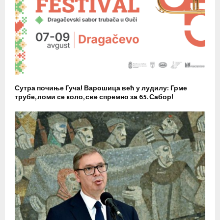
Сутра почиње Гуча! Варошица већ у лудилу: Грме
трубе, ломи се коло, све спремно за 65. Сабор!