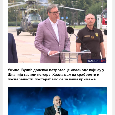
Уживо: Вучић дочекао ватрогасце-спасиоце који су у
Шпанији гасили пожаре: Хвала вам на храбрости и
посвећености, постараћемо се за ваша примања