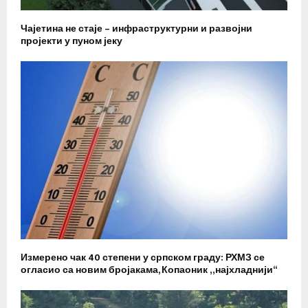
Чајетина не стаје – инфраструктурни и развојни
пројекти у пуном јеку
Измерено чак 40 степени у српском граду: РХМЗ се
огласио са новим бројакама, Копаоник „најхладнији“