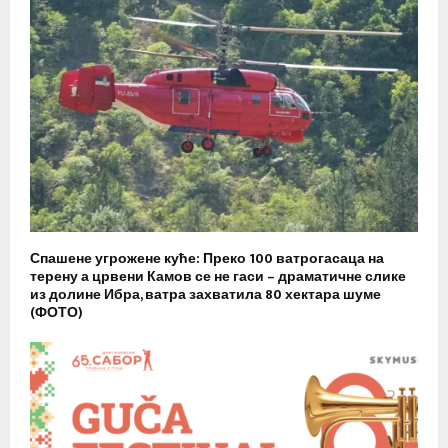
Спашене угрожене куће: Преко 100 ватрогасаца на
терену а црвени Камов се не гаси – драматичне слике
из долине Ибра, ватра захватила 80 хектара шуме
(ФОТО)