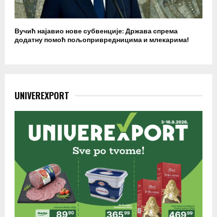
Вучић најавио нове субвенције: Држава спрема
додатну помоћ пољопривредницима и млекарима!
UNIVEREXPORT