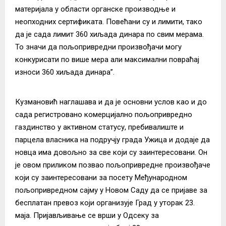
материјала у области органске производње и
неопходних сертификата. Повећани су и лимити, тако
да је сада лимит 360 хиљада динара по свим мерама.
То значи да пољопривредни произвођачи могу
конкурисати по више мера али максимални повраћај
износи 360 хиљада динара”.
Кузмановић наглашава и да је основни услов као и до
сада регистровано комерцијално пољопривредно
газдинство у активном статусу, пребивалиште и
парцела власника на подручју града Ужица и додаје да
новца има довољно за све који су заинтересовани. Он
је овом приликом позвао пољопривредне произвођаче
који су заинтересовани за посету Међународном
пољопривредном сајму у Новом Саду да се пријаве за
бесплатан превоз који организује Град у уторак 23.
маја.
Пријављивање
се врши у Одсеку за