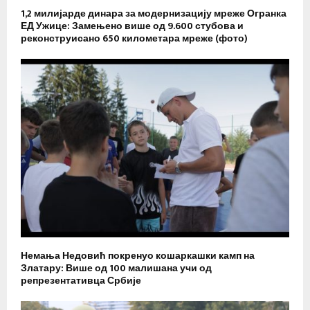
1,2 милијарде динара за модернизацију мреже Огранка
ЕД Ужице: Замењено више од 9.600 стубова и
реконструисано 650 километара мреже (фото)
Немања Недовић покренуо кошаркашки камп на
Златару: Више од 100 малишана учи од
репрезентативца Србије