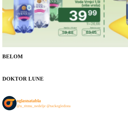
BELOM
DOKTOR LUNE
oglasnatabla
@u_ritmu_nedelje
@tackegledista