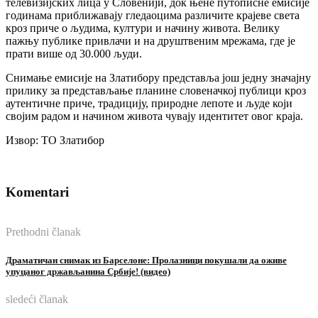
телевизијских лица у Словенији, док њене путописне емисије
годинама приближавају гледаоцима различите крајеве света
кроз приче о људима, култури и начину живота. Велику
пажњу публике привлачи и на друштвеним мрежама, где је
прати више од 30.000 људи.
Снимање емисије на Златибору представља још једну значајну
прилику за представљање планине словеначкој публици кроз
аутентичне приче, традицију, природне лепоте и људе који
својим радом и начином живота чувају идентитет овог краја.
Извор: ТО Златибор
Komentari
Prethodni članak
Драматичан снимак из Барселоне: Пролазници покушали да оживе
упуцаног држављанина Србије! (видео)
sledeći članak