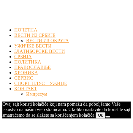
Facebook
Twitter
Instagram
Youtube
Email
ПОЧЕТНА
ВЕСТИ ИЗ СРБИЈЕ
ВЕСТИ ИЗ ОКРУГА
УЖИЧКЕ ВЕСТИ
ЗЛАТИБОРСКЕ ВЕСТИ
СРБИЈА
ПОЛИТИКА
ПРАВОСЛАВЉЕ
ХРОНИКА
СЕРВИС
СПОРТ ПЛУС – УЖИЦЕ
КОНТАКТ
Импресум
Ovaj sajt koristi kolačiće koji nam pomažu da poboljšamo Vaše
iskustvo na našim web stranicama. Ukoliko nastavite da koristite sajt
smatraćemo da se slažete sa korišćenjem kolačića.
Ok