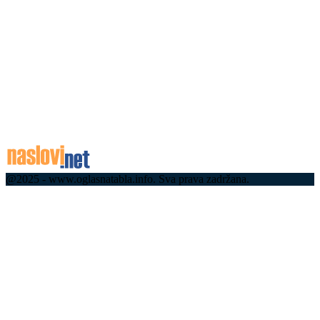
су у Шпанији гасили пожаре: Хвала вам на
храбрости и посвећености, постараћемо се за
ваша...
06.08.2026
06.08.2026
Концерт Бојана Маровића 7. августа на
Краљевом тргу
06.08.2026
@2025 - www.oglasnatabla.info. Sva prava zadržana.