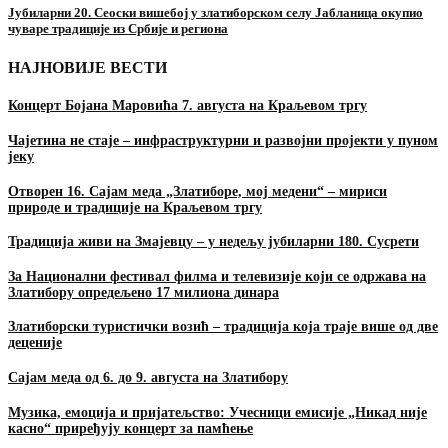
Јубиларни 20. Сеоски вишебој у златиборском селу Јабланица окупио
чуваре традиције из Србије и региона
НАЈНОВИЈЕ ВЕСТИ
Концерт Бојана Маровића 7. августа на Краљевом тргу
Чајетина не стаје – инфраструктурни и развојни пројекти у пуном
јеку
Отворен 16. Сајам меда „Златиборе, мој медени“ – мириси
природе и традиције на Краљевом тргу
Традиција живи на Змајевцу – у недељу јубиларни 180. Сусрети
За Национални фестивал филма и телевизије који се одржава на
Златибору опредељено 17 милиона динара
Златиборски туристички возић – традиција која траје више од две
деценије
Сајам меда од 6. до 9. августа на Златибору
Музика, емоција и пријатељство: Учесници емисије „Никад није
касно“ приређују концерт за памћење