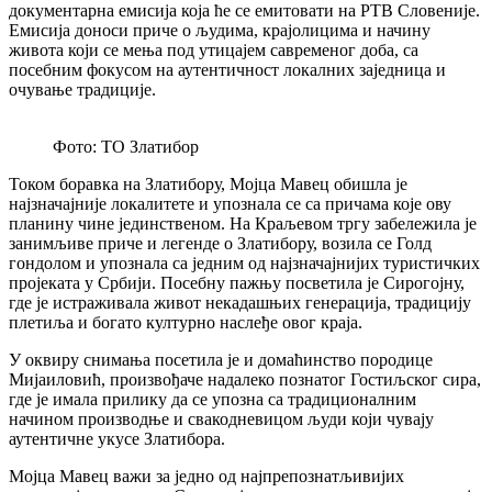
документарна емисија која ће се емитовати на РТВ Словеније.
Емисија доноси приче о људима, крајолицима и начину
живота који се мења под утицајем савременог доба, са
посебним фокусом на аутентичност локалних заједница и
очување традиције.
Фото: ТО Златибор
Током боравка на Златибору, Мојца Мавец обишла је
најзначајније локалитете и упознала се са причама које ову
планину чине јединственом. На Краљевом тргу забележила је
занимљиве приче и легенде о Златибору, возила се Голд
гондолом и упознала са једним од најзначајнијих туристичких
пројеката у Србији. Посебну пажњу посветила је Сирогојну,
где је истраживала живот некадашњих генерација, традицију
плетиља и богато културно наслеђе овог краја.
У оквиру снимања посетила је и домаћинство породице
Мијаиловић, произвођаче надалеко познатог Гостиљског сира,
где је имала прилику да се упозна са традиционалним
начином производње и свакодневицом људи који чувају
аутентичне укусе Златибора.
Мојца Мавец важи за једно од најпрепознатљивијих