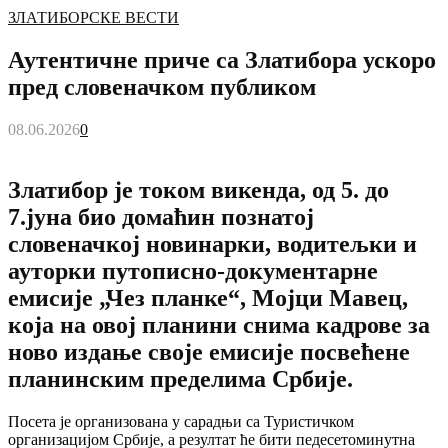
ЗЛАТИБОРСКЕ ВЕСТИ
Аутентичне приче са Златибора ускоро
пред словеначком публиком
08.06.2026
0
Златибор је током викенда, од 5. до
7.јуна био домаћин познатој
словеначкој новинарки, водитељки и
ауторки путописно-документарне
емисије „Чез планке“, Мојци Мавец,
која на овој планини снима кадрове за
ново издање своје емисије посвећене
планинским пределима Србије.
Посета је организована у сарадњи са Туристичком
организацијом Србије, а резултат ће бити педесетоминутна