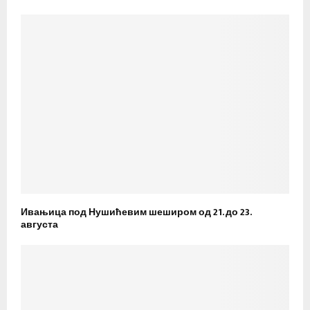
Ивањица под Нушићевим шеширом од 21. до 23.
августа