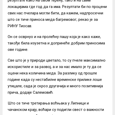
резултате како на овом терену, тако и на свим
локацијама где год да га има. Резултати би по процени
свих нас пчелара могли бити, да кажем, надпросечни
што се тиче приноса меда багремовог, рекао је за
РИНУ Тиосав.
Он се осврнуо и на пролећну пашу која је како каже,
такође била изузетна и допринеће добрим приносима
ове године.
Све што је у природи цветало, то су пчеле максимално
искористиле и за развој, а и за нас имало је ту да се
оцени нека количина меда. За разлику од прошле
године када су нестабилне временске прилике лоше
утицале, сада је скроз другачија и много позитивнија
прича, додаје Салемовић.
Што се тиче третирања воћњака у Липници и
чачанском крају, воћари су подигли свест о важности