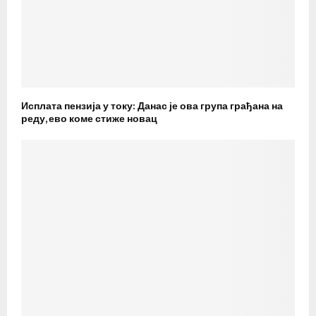
Исплата пензија у току: Данас је ова група грађана на
реду, ево коме стиже новац