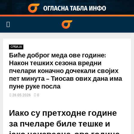
PRIMARY
MENU
СРБИЈА
Биће доброг меда ове године:
Након тешких сезона вредни
пчелари коначно дочекали својих
пет минута – Тиосав ових дана има
пуне руке посла
26.05.2026
0
Иако су претходне године
за пчеларе биле тешке и