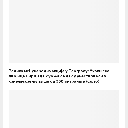
Велика међународна акција у Београду: Ухапшена
двојица Сиријаца, сумња се да су учествовали у
кријумчарењу више од 900 миграната (фото)