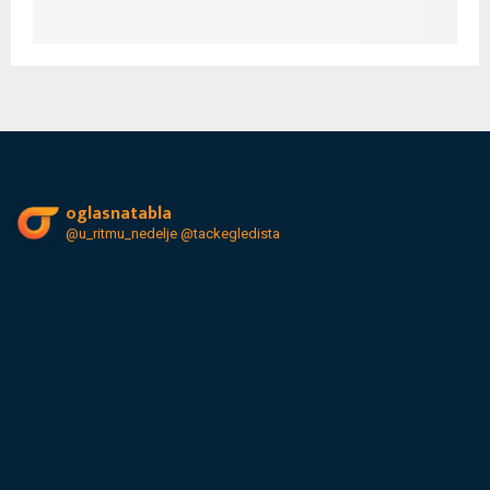
oglasnatabla
@u_ritmu_nedelje
@tackegledista