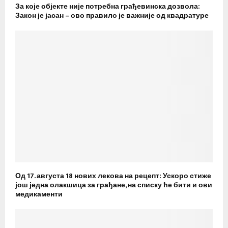
За које објекте није потребна грађевинска дозвола:
Закон је јасан – ово правило је важније од квадратуре
Од 17. августа 18 нових лекова на рецепт: Ускоро стиже
још једна олакшица за грађане, на списку ће бити и ови
медикаменти