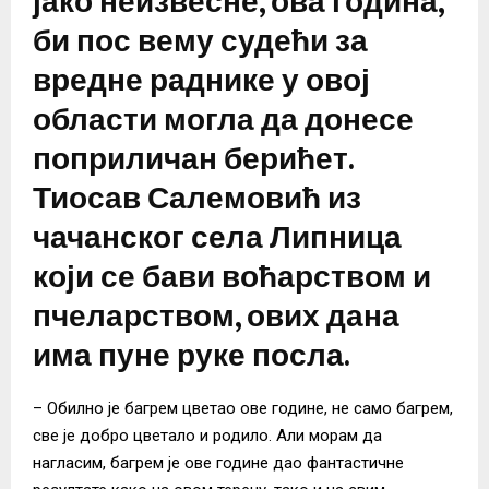
јако неизвесне, ова година,
би пос вему судећи за
вредне раднике у овој
области могла да донесе
поприличан берићет.
Тиосав Салемовић из
чачанског села Липница
који се бави воћарством и
пчеларством, ових дана
има пуне руке посла.
– Обилно је багрем цветао ове године, не само багрем,
све је добро цветало и родило. Али морам да
нагласим, багрем је ове године дао фантастичне