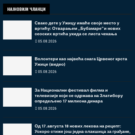
НАЈНОВИЈИ ЧЛАНЦИ
Свако дете у Ужицу имаће своје место у
вртићу: Отварањем „Бубамаре“ и нових
сеоских вртића укида се листа чекања
05.08.2026
Волонтери као највећа снага Црвеног крста
Ужице (видео)
05.08.2026
За Национални фестивал филма и
телевизије који се одржава на Златибору
опредељено 17 милиона динара
05.08.2026
Од 17. августа 18 нових лекова на рецепт:
Ускоро стиже још једна олакшица за грађане,