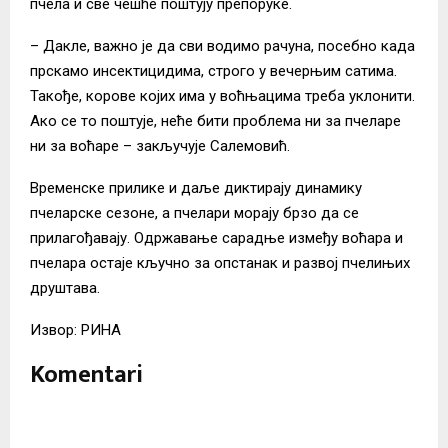
пчела и све чешће поштују препоруке.
– Дакле, важно је да сви водимо рачуна, посебно када
прскамо инсектицидима, строго у вечерњим сатима.
Такође, корове којих има у воћњацима треба уклонити.
Ако се то поштује, неће бити проблема ни за пчеларе
ни за воћаре – закључује Салемовић.
Временске прилике и даље диктирају динамику
пчеларске сезоне, а пчелари морају брзо да се
прилагођавају. Одржавање сарадње између воћара и
пчелара остаје кључно за опстанак и развој пчелињих
друштава.
Извор: РИНА
Komentari