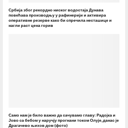
Србија због рекордно ниског водостаја Дунава
повећава производњу у рафинерији и активира
оперативне резерве како би спречила несташице и
нагли раст цена горив
Само нам је било важно да сачувамо главу: Радојка и
Јово са бебом у наручју прогнани током Олује, данас је
Драгачево њихов дом (фото)