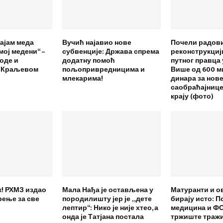
Сајам меда
Вучић најавио нове
Почели радови
мој медени“ –
субвенције: Држава спрема
реконструкциј
оде и
додатну помоћ
путног правца 
а Краљевом
пољопривредницима и
Више од 600 
млекарима!
динара за нов
саобраћајнице
крају (фото)
! РХМЗ издао
Мала Нађа је остављена у
Матуранти и о
рење за све
породилишту јер је „дете
бирају исто: П
лептир“: Нико је није хтео, а
медицина и ФО
онда је Татјана постала
тржиште тражи