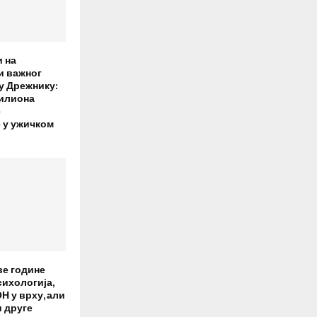
 на
и важног
у Дрежнику:
милиона
е
 у ужичком
ве године
сихологија,
Н у врху, али
 друге