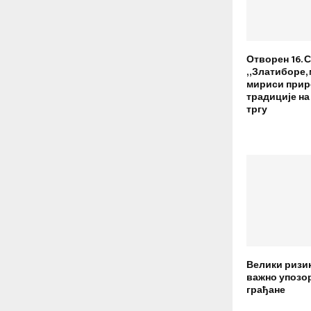
Отворен 16. 
„Златиборе, 
мириси прир
традиције н
тргу
Велики ризик
важно упозо
грађане