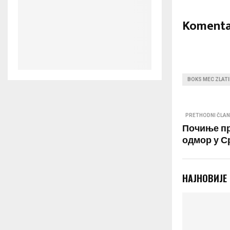
Komenta
BOKS MEC ZLAT
PRETHODNI ČLA
Почиње пр
одмор у С
НАЈНОВИЈЕ