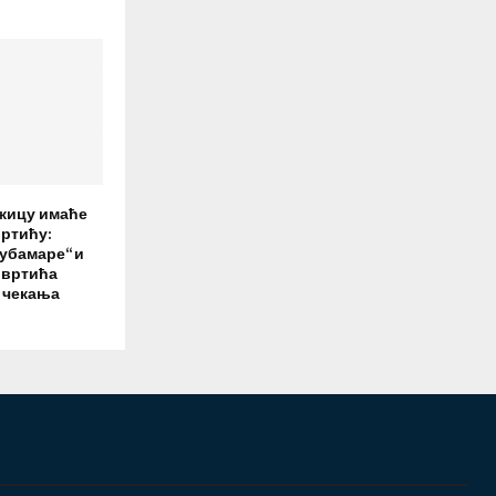
Ужицу имаће
вртићу:
убамаре“ и
 вртића
а чекања