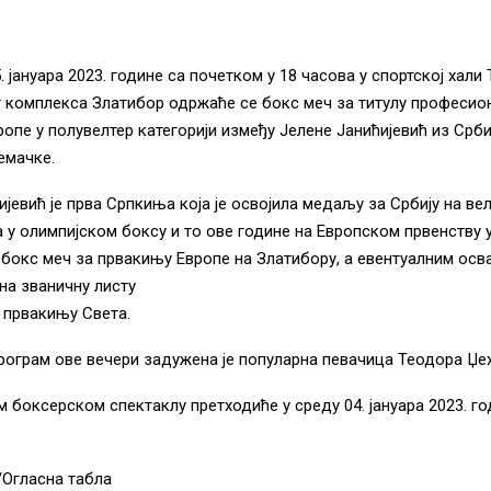
. јануара 2023. године са почетком у 18 часова у спортској хали
 комплекса Златибор одржаће се бокс меч за титулу професио
опе у полувелтер категорији између Јелене Јанићијевић из Срби
емачке.
ијевић је прва Српкиња која је освојила медаљу за Србију на ве
у олимпијском боксу и то ове године на Европском првенству 
 бокс меч за првакињу Европе на Златибору, а евентуалним осв
 на званичну листу
 првакињу Света.
рограм ове вечери задужена је популарна певачица Теодора Џе
 боксерском спектаклу претходиће у среду 04. јануара 2023. го
/Огласна табла