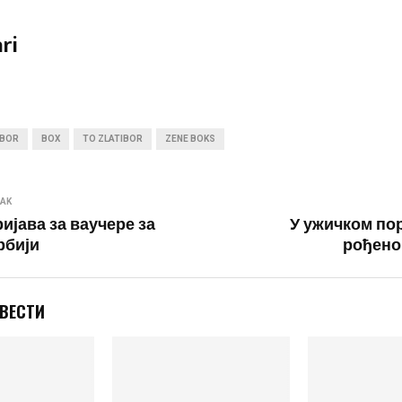
ri
IBOR
BOX
TO ZLATIBOR
ZENE BOKS
NAK
ијава за ваучере за
У ужичком по
рбији
рођено
 ВЕСТИ