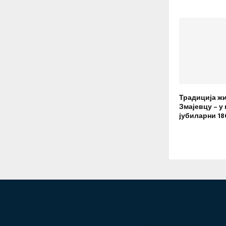
Традиција ж
Змајевцу – у
јубиларни 18