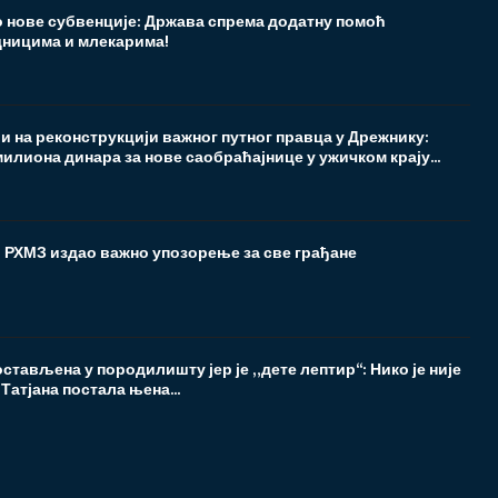
о нове субвенције: Држава спрема додатну помоћ
ницима и млекарима!
 на реконструкцији важног путног правца у Дрежнику:
илиона динара за нове саобраћајнице у ужичком крају...
! РХМЗ издао важно упозорење за све грађане
остављена у породилишту јер је „дете лептир“: Нико је није
е Татјана постала њена...