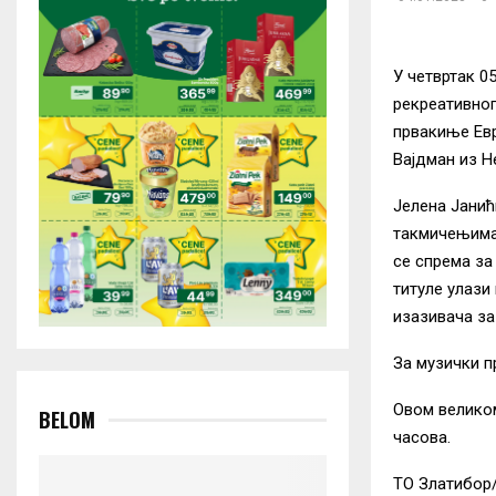
У четвртак 05
рекреативног
првакиње Евр
Вајдман из Н
Јелена Јанић
такмичењима 
се спрема за
титуле улази
изазивача за
За музички п
Овом великом
BELOM
часова.
ТО Златибор