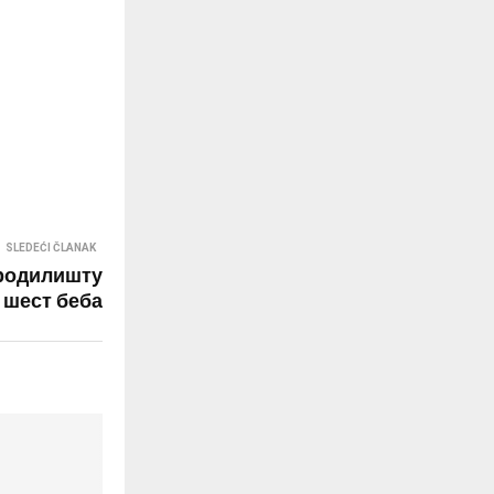
SLEDEĆI ČLANAK
родилишту
 шест беба