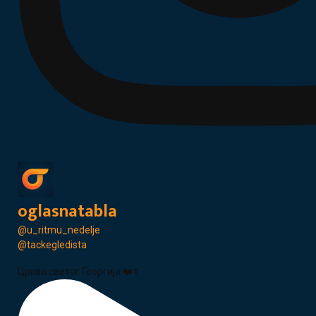
oglasnatabla
@u_ritmu_nedelje
@tackegledista
Црква светог Георгија ❤️☦️