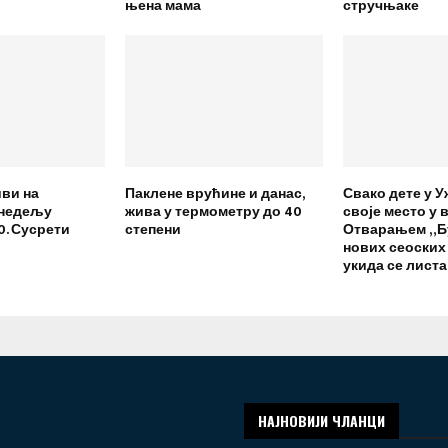
њена мама
стручњаке
иви на
Паклене врућине и данас,
Свако дете у 
 недељу
жива у термометру до 40
своје место у 
0. Сусрети
степени
Отварањем „Б
нових сеоских
укида се лист
НАЈНОВИЈИ ЧЛАНЦИ