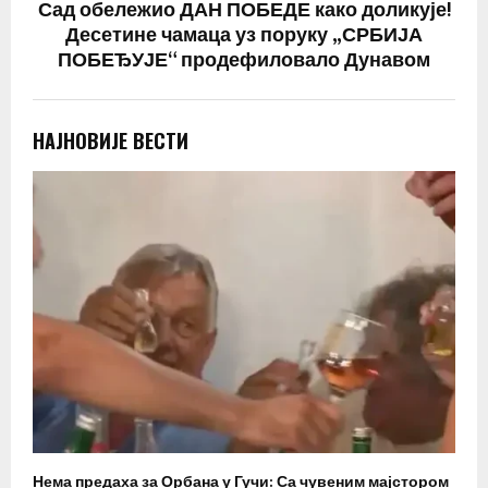
Сад обележио ДАН ПОБЕДЕ како доликује!
Десетине чамаца уз поруку „СРБИЈА
ПОБЕЂУЈЕ“ продефиловало Дунавом
НАЈНОВИЈЕ ВЕСТИ
Нема предаха за Орбана у Гучи: Са чувеним мајстором