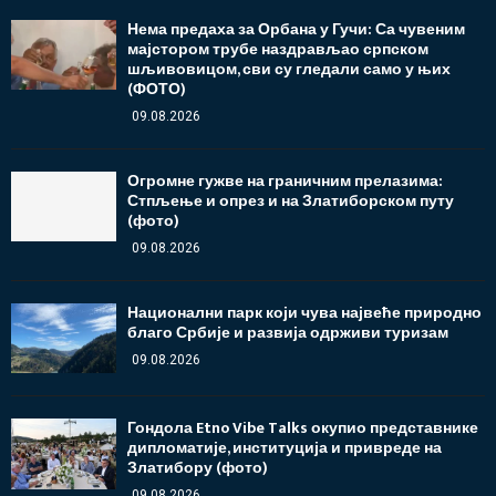
Нема предаха за Орбана у Гучи: Са чувеним
мајстором трубе наздрављао српском
шљивовицом, сви су гледали само у њих
(ФОТО)
09.08.2026
Огромне гужве на граничним прелазима:
Стпљење и опрез и на Златиборском путу
(фото)
09.08.2026
Национални парк који чува највеће природно
благо Србије и развија одрживи туризам
09.08.2026
Гондола Etno Vibe Talks окупио представнике
дипломатије, институција и привреде на
Златибору (фото)
09.08.2026