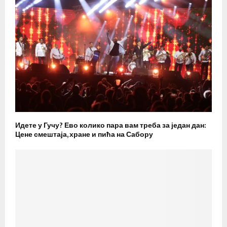
Идете у Гучу? Ево колико пара вам треба за један дан:
Цене смештаја, хране и пића на Сабору