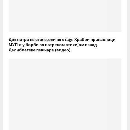
Док ватра не стане, они не стају: Храбри припадници
МУП-а у борби са ватреном стихијом изнад
Делиблатске пешчаре (видео)