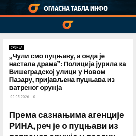
PRIMARY
MENU
СРБИЈА
„Чули смо пуцњаву, а онда је
настала драма”: Полиција јурила ка
Вишеградској улици у Новом
Пазару, пријављена пуцњава из
ватреног оружја
09.05.2026
0
Према сазнањима агенције
РИНА, реч је о пуцњави из