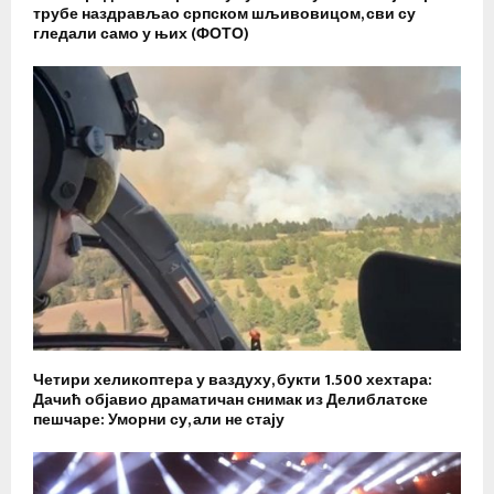
трубе наздрављао српском шљивовицом, сви су
гледали само у њих (ФОТО)
Четири хеликоптера у ваздуху, букти 1.500 хехтара:
Дачић објавио драматичан снимак из Делиблатске
пешчаре: Уморни су, али не стају