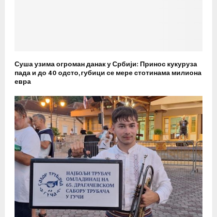
Суша узима огроман данак у Србији: Принос кукуруза
пада и до 40 одсто, губици се мере стотинама милиона
евра