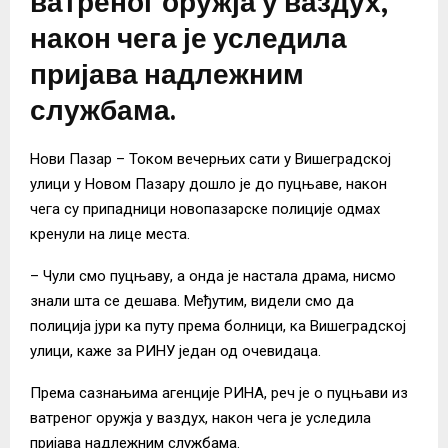
ватреног оружја у ваздух,
након чега је уследила
пријава надлежним
службама.
Нови Пазар – Током вечерњих сати у Вишеградској
улици у Новом Пазару дошло је до пуцњаве, након
чега су припадници новопазарске полиције одмах
кренули на лице места.
– Чули смо пуцњаву, а онда је настала драма, нисмо
знали шта се дешава. Међутим, видели смо да
полиција јури ка путу према болници, ка Вишеградској
улици, каже за РИНУ један од очевидаца.
Према сазнањима агенције РИНА, реч је о пуцњави из
ватреног оружја у ваздух, након чега је уследила
пријава надлежним службама.