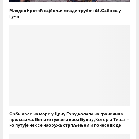
Младен Крстић најбољи млади трубач 65. Сабора у
Гучи
Срби хрле на море у Црну Гору, колапс на граничним
прелазима: Велике гужве и кроз Будву, Котор и Тиват –
ко путује нек се наоружа стрпљењем и понесе воде