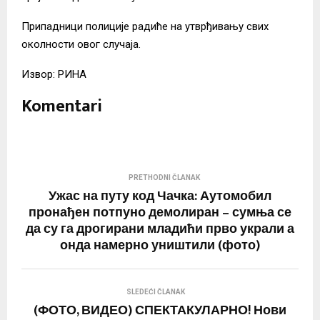
Припадници полиције радиће на утврђивању свих
околности овог случаја.
Извор: РИНА
Komentari
PRETHODNI ČLANAK
Ужас на путу код Чачка: Аутомобил
пронађен потпуно демолиран – сумња се
да су га дрогирани младићи прво украли а
онда намерно уништили (фото)
SLEDEĆI ČLANAK
(ФОТО, ВИДЕО) СПЕКТАКУЛАРНО! Нови