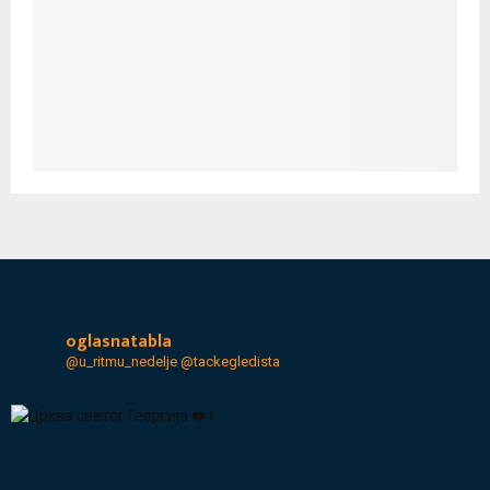
oglasnatabla
@u_ritmu_nedelje
@tackegledista