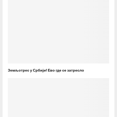
Земљотрес у Србији! Ево где се затресло