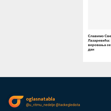
Славимо Све
Лазаревића:
веровања се 
дан
oglasnatabla
@u_ritmu_nedelje
@tackegledista