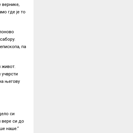
е вернике,
мо где је то
 поново
сабору.
епископа, па
и живот.
и учврсти
 на његову
дело си
 вере си до
ше наше.“