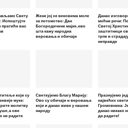
ављамо Свету
Жене јој се вековима моле
Данас изговор
: Испоштујте
за потомство: Дан
моћне речи: П
и пратиће вас
Богородичине мајке, ево
Светој Христин
ав
шта кажу народна
заштитници св
веровања и обичаји
трпе и страдај
неправде
титеље који су
Светкујемо Благу Марију:
Празнујемо јед
зивије муке:
Ово су обичаји и веровања
највећих свет
орите молитву
који и данас живе у нашем
Громовника: Ј
уше, а ове
народу
данас никако н
о не радите
да радите!