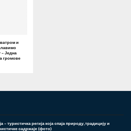
с ватром и
славимо
 – Једна
а громове
а – туристичка регија која спаја природу, традицију и
ристичке садржаје (фото)