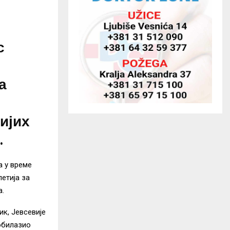
с
а
нијих
.
а у време
етија за
а.
ик, Јевсевије
обилазио