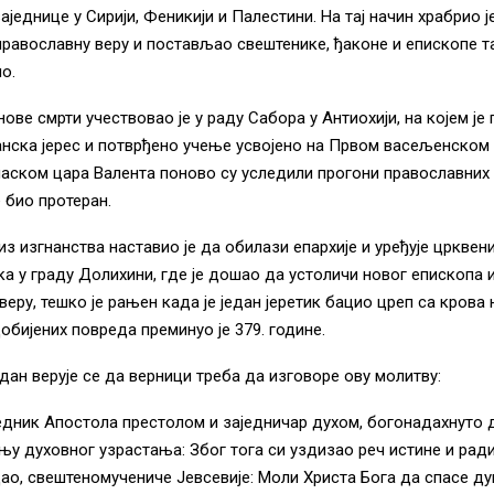
једнице у Сирији, Феникији и Палестини. На тај начин храбрио ј
равославну веру и постављао свештенике, ђаконе и епископе та
о.
нове смрти учествовао је у раду Сабора у Антиохији, на којем је
анска јерес и потврђено учење усвојено на Првом васељенском 
аском цара Валента поново су уследили прогони православних 
е био протеран.
из изгнанства наставио је да обилази епархије и уређује црквен
а у граду Долихини, где је дошао да устоличи новог епископа 
веру, тешко је рањен када је један јеретик бацио цреп са крова
добијених повреда преминуо је 379. године.
ан верује се да верници треба да изговоре ову молитву:
едник Апостола престолом и заједничар духом, богонадахнуто 
њу духовног узрастања: Због тога си уздизао реч истине и ради
ао, свештеномучениче Јевсевије: Моли Христа Бога да спасе ду