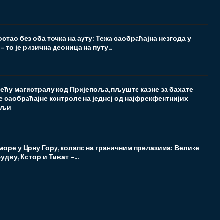
стао без оба точка на ауту: Тежа саобраћајна незгода у
 то је ризична деоница на путу...
ећу магистралу код Пријепоља, пљуште казне за бахате
е саобраћајне контроле на једној од најфрекфентнијих
мљи
море у Црну Гору, колапс на граничним прелазима: Велике
удву, Котор и Тиват –...