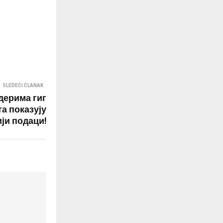
SLEDEĆI ČLANAK
дерима гиг
та показују
ји подаци!