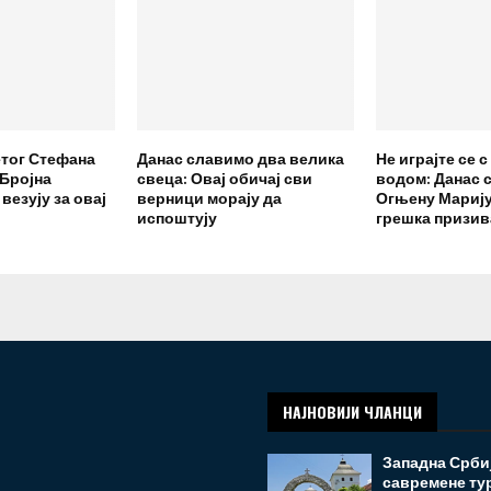
тог Стефана
Данас славимо два велика
Не играјте се 
 Бројна
свеца: Овај обичај сви
водом: Данас 
везују за овај
верници морају да
Огњену Марију
испоштују
грешка призив
НАЈНОВИЈИ ЧЛАНЦИ
Западна Србиј
савремене ту