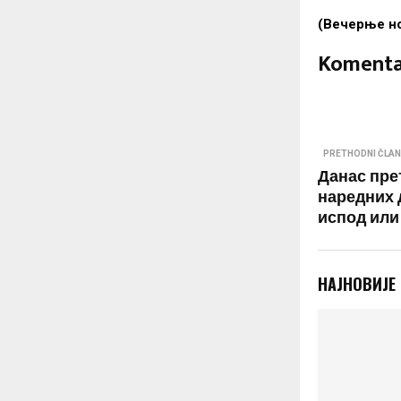
(Вечерње н
Komenta
PRETHODNI ČLA
Данас пре
наредних 
испод или
НАЈНОВИЈЕ