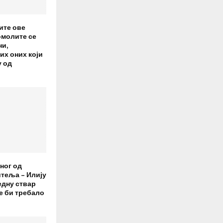
ите ове
омолите се
и,
их оних који
у од
ног од
итеља – Илију
едну ствар
е би требало