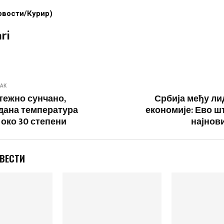
овости/Курир)
ri
NAK
тежно сунчано,
Србија међу ли
дана температура
економије: Ево ш
 око 30 степени
најнови
 ВЕСТИ