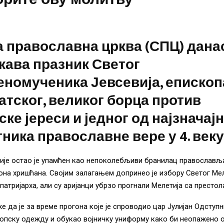
 православна црква (СПЦ) дана
жава празник Светог
номученика Јевсевија, епископ
тског, великог борца против
ске јереси и једног од најзначај
ника православне вере у 4. веку
ије остао је упамћен као непоколебљиви бранилац православљ
она хришћана. Својим залагањем допринео је избору Светог Мел
патријарха, али су аријанци убрзо прогнали Мелетија са престол
 да је за време прогона које је спроводио цар Јулијан Одступн
опску одежду и обукао војничку униформу како би неопажено 