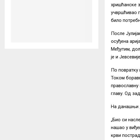
хришћанске за
учвршћивао п
било потребн
После Јулија
осуђена ариј
Међутим, дол
је и Јевсевиј
По повратку 
Током боравк
православну 
главу. Од за
На данашњи д
„Био си насл
нашао у виђе
крви пострад