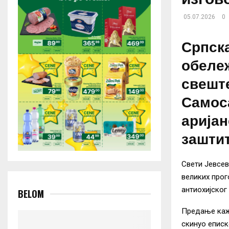
05.07.2026
0
Српска
обеле
свеште
Самоса
аријан
заштит
Свети Јевсев
великих прог
антиохијског 
BELOM
Предање каже
скинуо еписк