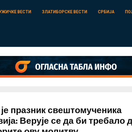
УЖИЧКЕ ВЕСТИ
ЗЛАТИБОРСКЕ ВЕСТИ
СРБИЈА
ПО
 је празник свештомученика
ија: Верује се да би требало 
орите ову молитву