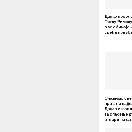
Данас просл
Петку Римску
ове обичаје 
срећа и љуб
Славимо све
прошли најје
Данас изгов
за спасење д
ствари никак