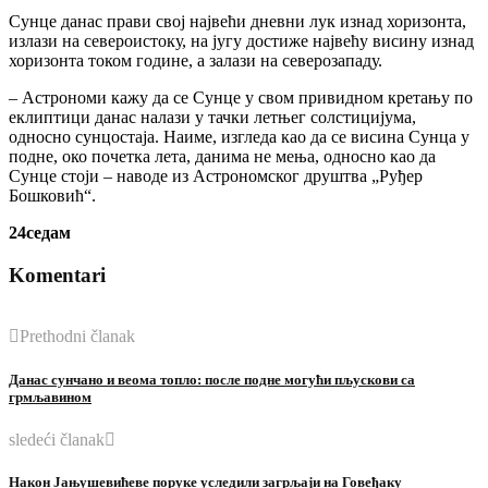
Сунце данас прави свој највећи дневни лук изнад хоризонта,
излази на североистоку, на југу достиже највећу висину изнад
хоризонта током године, а залази на северозападу.
– Астрономи кажу да се Сунце у свом привидном кретању по
еклиптици данас налази у тачки летњег солстицијума,
односно сунцостаја. Наиме, изгледа као да се висина Сунца у
подне, око почетка лета, данима не мења, односно као да
Сунце стоји – наводе из Астрономског друштва „Руђер
Бошковић“.
24седам
Komentari
Prethodni članak
Данас сунчано и веома топло: после подне могући пљускови са
грмљавином
sledeći članak
Након Јањушевићеве поруке уследили загрљаји на Говеђаку