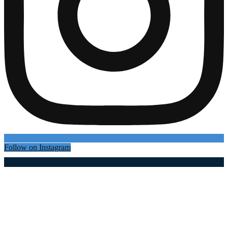
Follow on Instagram
Најновији чланци
Вучић најавио нове субвенције: Држава спрема
додатну помоћ пољопривредницима и
млекарима!