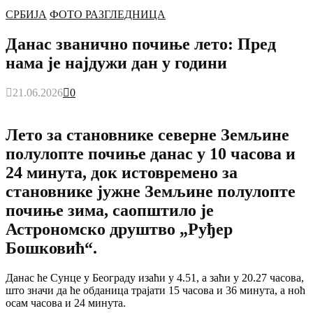
СРБИЈА
ФОТО РАЗГЛЕДНИЦА
Данас званично почиње лето: Пред
нама је најдужи дан у години
21.06.2026
0
Лето за становнике северне Земљине
полулопте почиње данас у 10 часова и
24 минута, док истовремено за
становнике јужне Земљине полулопте
почиње зима, саопштило је
Астрономско друштво „Руђер
Бошковић“.
Данас ће Сунце у Београду изаћи у 4.51, а заћи у 20.27 часова,
што значи да ће обданица трајати 15 часова и 36 минута, а ноћ
осам часова и 24 минута.