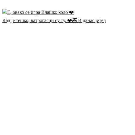
Кад је тешко, ватрогасци су ту. ❤️🚒 И данас је јед