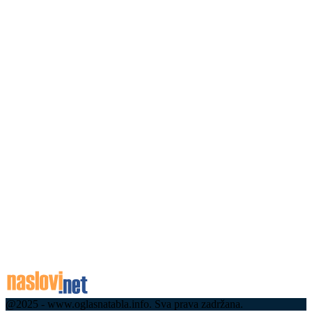
06.08.2026
Почели радови на реконструкцији важног
путног правца у Дрежнику: Више од 600
милиона динара за нове саобраћајнице у
ужичком крају...
06.08.2026
Велики ризик! РХМЗ издао важно упозорење за
све грађане
06.08.2026
Мала Нађа је остављена у породилишту јер је
„дете лептир“: Нико је није хтео, а онда је
Татјана постала њена...
06.08.2026
06.08.2026
@2025 - www.oglasnatabla.info. Sva prava zadržana.