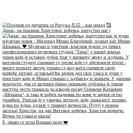
Данас, на празник Христовог рођења, напустио нас ј
Е, овако се игра Влашко коло ❤️