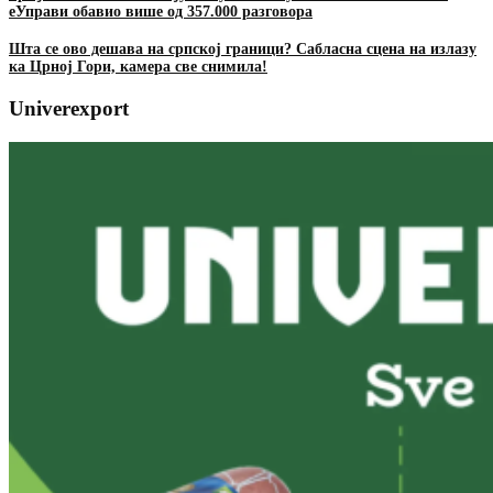
еУправи обавио више од 357.000 разговора
Шта се ово дешава на српској граници? Сабласна сцена на излазу
ка Црној Гори, камера све снимила!
Univerexport