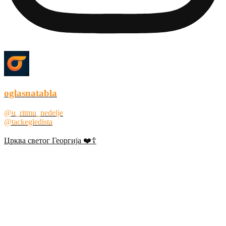
oglasnatabla
@u_ritmu_nedelje
@tackegledista
Црква светог Георгија ❤️☦️