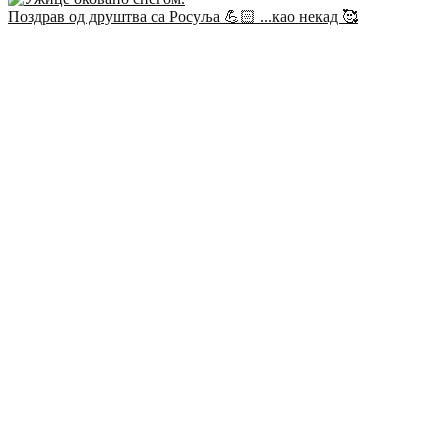
Поздрав од друштва са Росуља 💪🏻 ...као некад 🥰