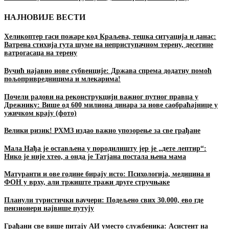
НАЈНОВИЈЕ ВЕСТИ
Хеликоптер гаси пожаре код Краљева, тешка ситуација и данас:
Ватрена стихија гута шуме на неприступачном терену, десетине
ватрогасаца на терену
Вучић најавио нове субвенције: Држава спрема додатну помоћ
пољопривредницима и млекарима!
Почели радови на реконструкцији важног путног правца у
Дрежнику: Више од 600 милиона динара за нове саобраћајнице у
ужичком крају (фото)
Велики ризик! РХМЗ издао важно упозорење за све грађане
Мала Нађа је остављена у породилишту јер је „дете лептир“:
Нико је није хтео, а онда је Татјана постала њена мама
Матуранти и ове године бирају исто: Психологија, медицина и
ФОН у врху, али тржиште тражи друге стручњаке
Планули туристички ваучери: Подељено свих 30.000, ево где
пензионери највише путују
Грађани све више питају АИ уместо службеника: Асистент на