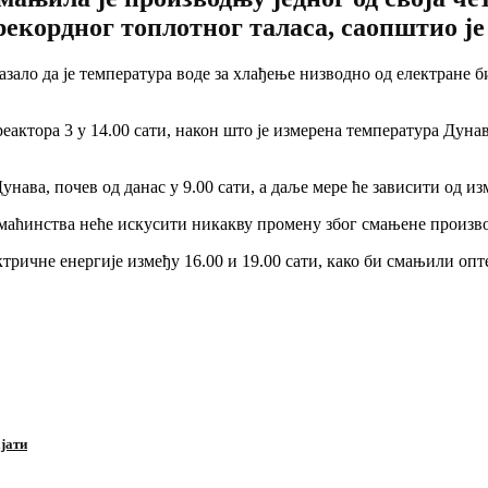
рекордног топлотног таласа, саопштио ј
азало да је температура воде за хлађење низводно од електране б
ктора 3 у 14.00 сати, након што је измерена температура Дунава
ава, почев од данас у 9.00 сати, а даље мере ће зависити од из
маћинства неће искусити никакву промену због смањене произво
тричне енергије између 16.00 и 19.00 сати, како би смањили оп
ајати