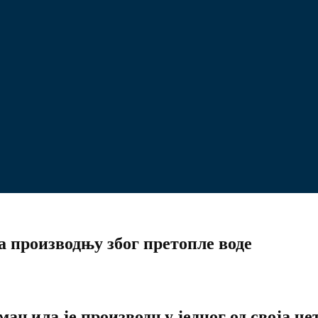
а производњу због претопле воде
њила је производњу једног од своја чет