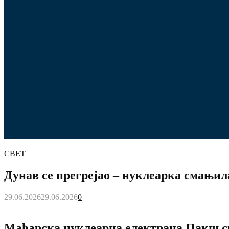
СВЕТ
Дунав се прегрејао – нуклеарка смањил
29.06.2026
29.06.2026
0
Мађарска нуклеарна електрана Пакш сма