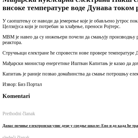
високе температуре воде Дунава током 
У саопштењу се наводи да јемерење које је обављено јутрос пок
Целзијуса који је потребан за хлађење, преноси Ројтерс.
МВМ је навео да су инжењери почели да смањују производњу реа
реактора.
Стручњаци електране ће спровести нове провере температуре Дун
Мађарски министар енергетике Иштван Капитањ је казао да до
Капитањ је раније позвао домаћинства да смање потрошњу елек
Извор: Биз Портал
Komentari
Prethodni članak
Данас почиње електронски упис деце у средње школе: Ево и до када ће тр
sledeći članak