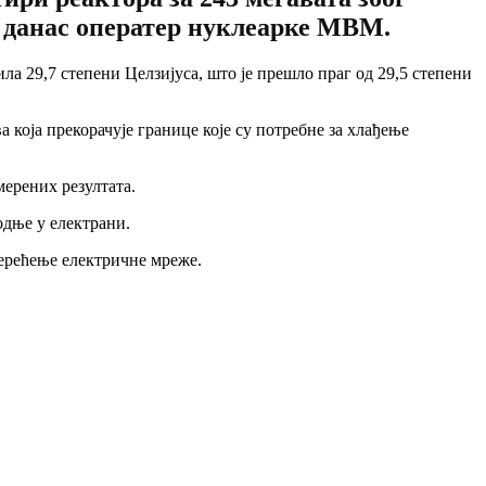
е данас оператер нуклеарке МВМ.
ила 29,7 степени Целзијуса, што је прешло праг од 29,5 степени
 која прекорачује границе које су потребне за хлађење
мерених резултата.
дње у електрани.
терећење електричне мреже.