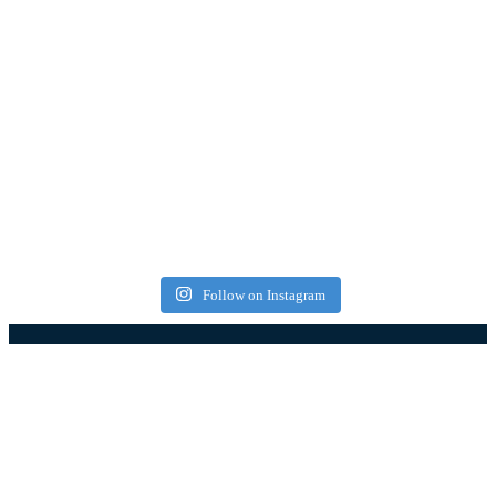
Follow on Instagram
Најновији чланци
Западна Србија – туристичка регија која спаја
природу, традицију и савремене туристичке
садржаје (фото)
08.08.2026
08.08.2026