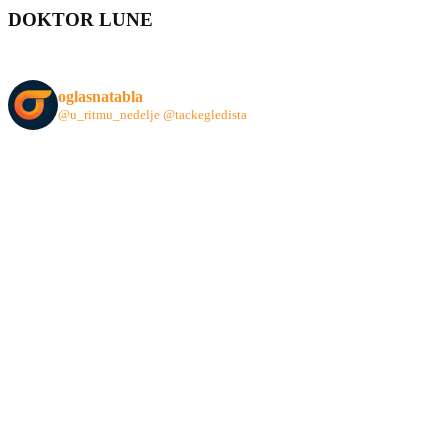
DOKTOR LUNE
oglasnatabla
@u_ritmu_nedelje
@tackegledista