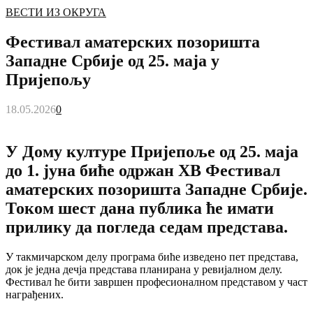
ВЕСТИ ИЗ ОКРУГА
Фестивал аматерских позоришта
Западне Србије од 25. маја у
Пријепољу
18.05.2026
0
У Дому културе Пријепоље од 25. маја
до 1. јуна биће одржан XВ Фестивал
аматерских позоришта Западне Србије.
Током шест дана публика ће имати
прилику да погледа седам представа.
У такмичарском делу програма биће изведено пет представа,
док је једна дечја представа планирана у ревијалном делу.
Фестивал ће бити завршен професионалном представом у част
награђених.