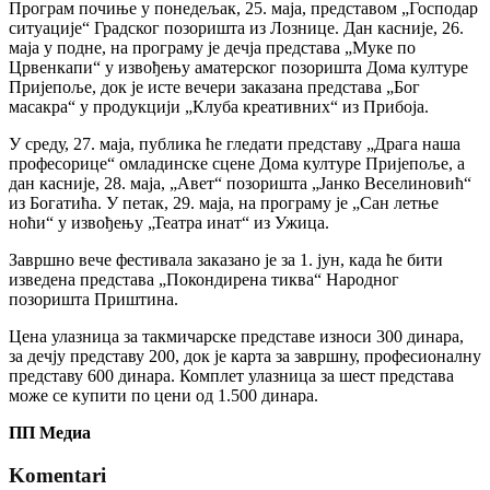
Програм почиње у понедељак, 25. маја, представом „Господар
ситуације“ Градског позоришта из Лознице. Дан касније, 26.
маја у подне, на програму је дечја представа „Муке по
Црвенкапи“ у извођењу аматерског позоришта Дома културе
Пријепоље, док је исте вечери заказана представа „Бог
масакра“ у продукцији „Клуба креативних“ из Прибоја.
У среду, 27. маја, публика ће гледати представу „Драга наша
професорице“ омладинске сцене Дома културе Пријепоље, а
дан касније, 28. маја, „Авет“ позоришта „Јанко Веселиновић“
из Богатића. У петак, 29. маја, на програму је „Сан летње
ноћи“ у извођењу „Театра инат“ из Ужица.
Завршно вече фестивала заказано је за 1. јун, када ће бити
изведена представа „Покондирена тиква“ Народног
позоришта Приштина.
Цена улазница за такмичарске представе износи 300 динара,
за дечју представу 200, док је карта за завршну, професионалну
представу 600 динара. Комплет улазница за шест представа
може се купити по цени од 1.500 динара.
ПП Медиа
Komentari