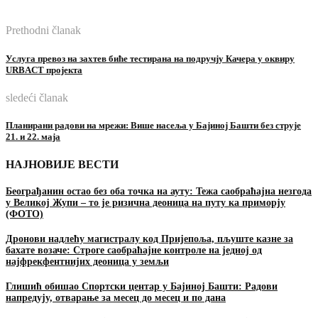
Prethodni članak
Услуга превоз на захтев биће тестирана на подручју Качера у оквиру
URBACT пројекта
sledeći članak
Планирани радови на мрежи: Више насеља у Бајиној Башти без струје
21. и 22. маја
НАЈНОВИЈЕ ВЕСТИ
Београђанин остао без оба точка на ауту: Тежа саобраћајна незгода
у Великој Жупи – то је ризична деоница на путу ка приморју
(ФОТО)
Дронови надлећу магистралу код Пријепоља, пљуште казне за
бахате возаче: Строге саобраћајне контроле на једној од
најфрекфентнијих деоница у земљи
Глишић обишао Спортски центар у Бајиној Башти: Радови
напредују, отварање за месец до месец и по дана