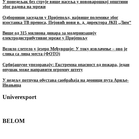
У понедељак без струје више насеља у нововарошкој општини
због радова на мрежи
Одборници заседали у Пријепољу, највише полемике због
изостанка ТВ преноса, Пејовић нови в. д. директора ЈКП „Лим“
Више од 315 милиона динара за модернизацију
електродистрибутивне мреже у Пријепољу
Возило слетело у језеро Међувршје: У току извлачење – ово је
слика са лица места (ФОТО)
Србијашуме упозоравају: Екстремна опасност од пожара, један
опушак може направити огромну штету
У недељу потпуна обустава саобраћаја на деоници пута Ариље-
Ивањица
Univerexport
BELOM