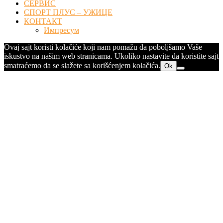
СЕРВИС
СПОРТ ПЛУС – УЖИЦЕ
КОНТАКТ
Импресум
Ovaj sajt koristi kolačiće koji nam pomažu da poboljšamo Vaše
iskustvo na našim web stranicama. Ukoliko nastavite da koristite sajt
smatraćemo da se slažete sa korišćenjem kolačića.
Ok