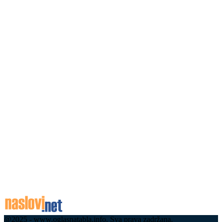
Београђанин остао без оба точка на ауту: Тежа
саобраћајна незгода у Великој Жупи – то је
ризична деоница на путу...
08.08.2026
Дронови надлећу магистралу код Пријепоља,
пљуште казне за бахате возаче: Строге
саобраћајне контроле на једној од
најфрекфентнијих деоница у земљи
08.08.2026
Срби хрле на море у Црну Гору, колапс на
граничним прелазима: Велике гужве и кроз
Будву, Котор и Тиват –...
08.08.2026
@2025 - www.oglasnatabla.info. Sva prava zadržana.