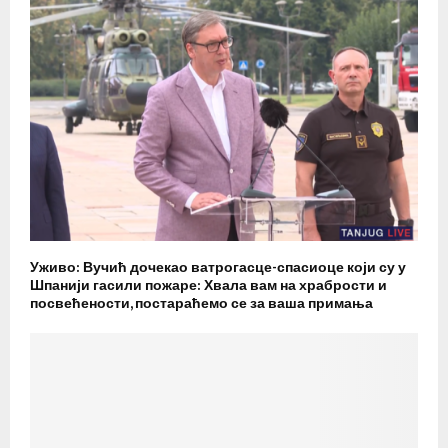
Уживо: Вучић дочекао ватрогасце-спасиоце који су у
Шпанији гасили пожаре: Хвала вам на храбрости и
посвећености, постараћемо се за ваша примања