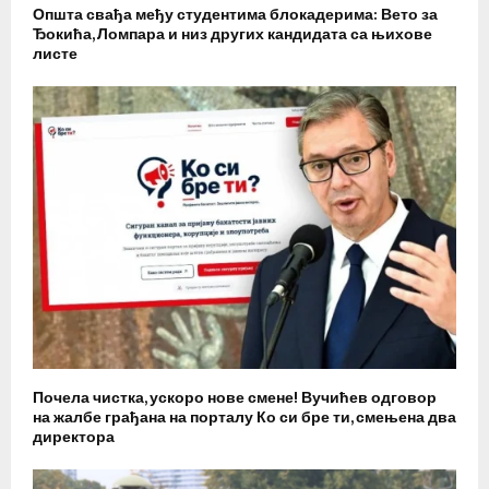
Општа свађа међу студентима блокадерима: Вето за
Ђокића, Ломпара и низ других кандидата са њихове
листе
Почела чистка, ускоро нове смене! Вучићев одговор
на жалбе грађана на порталу Ко си бре ти, смењена два
директора