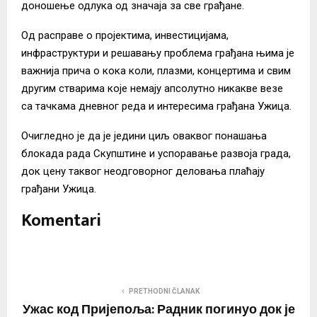
доношење одлука од значаја за све грађане.
Од расправе о пројектима, инвестицијама,
инфраструктури и решавању проблема грађана њима је
важнија прича о кока коли, плазми, концертима и свим
другим стварима које немају апсолутно никакве везе
са тачкама дневног реда и интересима грађана Ужица.
Очигледно је да је једини циљ оваквог понашања
блокада рада Скупштине и успоравање развоја града,
док цену таквог неодговорног деловања плаћају
грађани Ужица.
Komentari
PRETHODNI ČLANAK
Ужас код Пријепоља: Радник погинуо док је