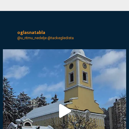
oglasnatabla
@u_ritmu_nedelje
@tackegledista