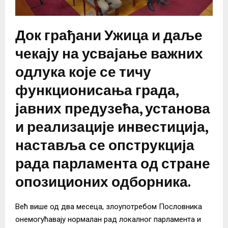
Док грађани Ужица и даље
чекају на усвајање важних
одлука које се тичу
функционисања града,
јавних предузећа, установа
и реализације инвестиција,
наставља се опструкција
рада парламента од стране
опозиционих одборника.
Већ више од два месеца, злоупотребом Пословника
онемогућавају нормалан рад локалног парламента и