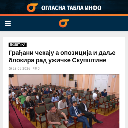
PRIMARY
MENU
ПОЛИТИКА
Грађани чекају а опозиција и даље
блокира рад ужичке Скупштине
28.05.2026
0