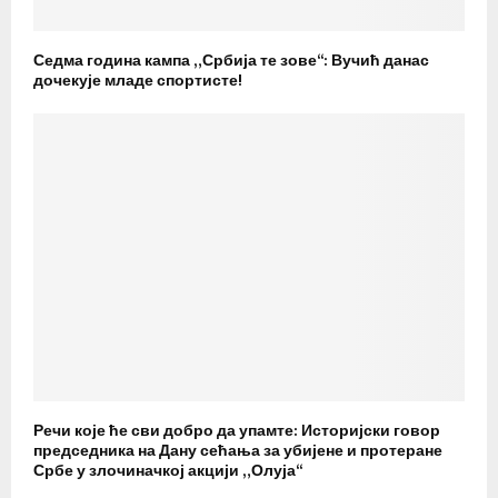
Седма година кампа „Србија те зове“: Вучић данас
дочекује младе спортисте!
Речи које ће сви добро да упамте: Историјски говор
председника на Дану сећања за убијене и протеране
Србе у злочиначкој акцији „Олуја“