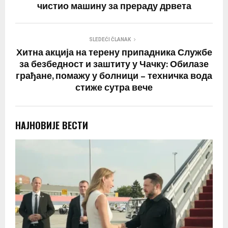
чистио машину за прераду дрвета
SLEDEĆI ČLANAK
Хитна акција на терену припадника Службе
за безбедност и заштиту у Чачку: Обилазе
грађане, помажу у болници – техничка вода
стиже сутра вече
НАЈНОВИЈЕ ВЕСТИ