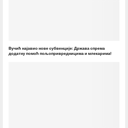
Вучић најавио нове субвенције: Држава спрема
додатну помоћ пољопривредницима и млекарима!