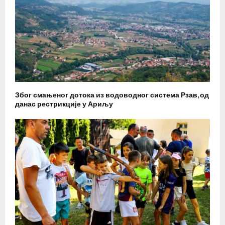
Због смањеног дотока из водоводног система Рзав, од
данас рестрикције у Ариљу