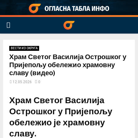
PRIMARY
MENU
ВЕСТИ ИЗ ОКРУГА
Храм Светог Василија Острошког у
Пријепољу обележио храмовну
славу (видео)
12.05.2026
0
Храм Светог Василија
Острошког у Пријепољу
обележио је храмовну
славу.