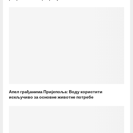
Апел грађанима Пријепоља: Воду користити
искључиво за основне животне потребе