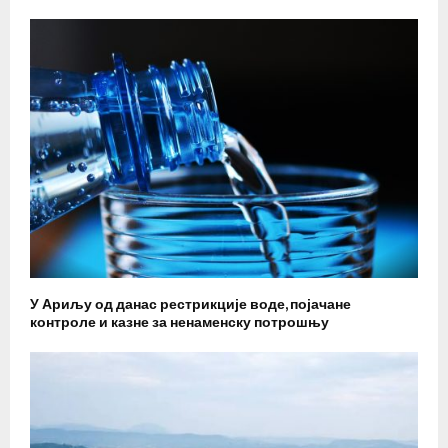
У Ариљу од данас рестрикције воде, појачане
контроле и казне за ненаменску потрошњу