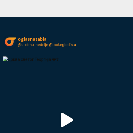
oglasnatabla
@u_ritmu_nedelje
@tackegledista