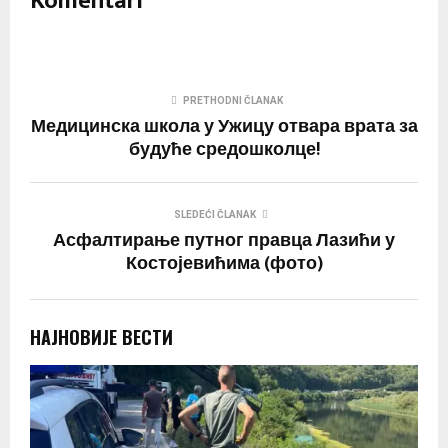
Komentari
PRETHODNI ČLANAK
Медицинска школа у Ужицу отвара врата за
будуће средошколце!
SLEDEĆI ČLANAK
Асфалтирање путног правца Лазићи у
Костојевићима (фото)
НАЈНОВИЈЕ ВЕСТИ