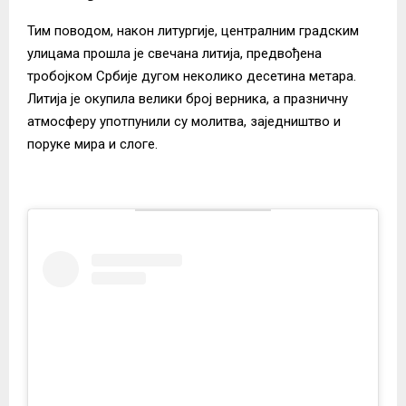
Тим поводом, након литургије, централним градским
улицама прошла је свечана литија, предвођена
тробојком Србије дугом неколико десетина метара.
Литија је окупила велики број верника, а празничну
атмосферу употпунили су молитва, заједништво и
поруке мира и слоге.