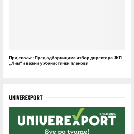
Пријепоље: Пред одборницима избор директора ЈКП
„Лим“ и важни урбанистички планови
UNIVEREXPORT