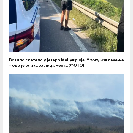
Возило слетело у језеро Међувршје: У току извлачење
– ово је слика са лица места (ФОТО)