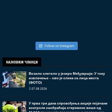
Follow on Instagram
НАЈНОВИЈИ ЧЛАНЦИ
Возило слетело у језеро Међувршје: У току
извлачење – ово је слика са лица места
(ФОТО)
07.08.2026
У прва три дана спровођења акције појачане
контроле саобраћаја откривено више од