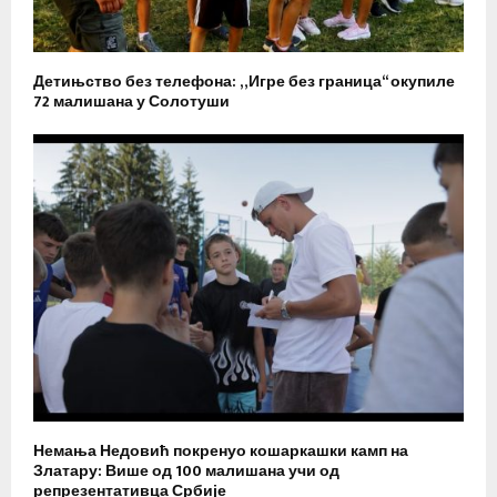
Детињство без телефона: „Игре без граница“ окупиле
72 малишана у Солотуши
Немања Недовић покренуо кошаркашки камп на
Златару: Више од 100 малишана учи од
репрезентативца Србије