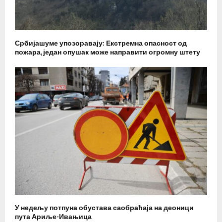
Србијашуме упозоравају: Екстремна опасност од
пожара, један опушак може направити огромну штету
У недељу потпуна обустава саобраћаја на деоници
пута Ариље-Ивањица