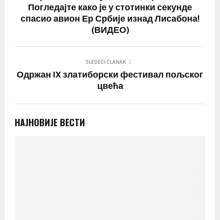
Погледајте како је у стотинки секунде
спасио авион Ер Србије изнад Лисабона!
(ВИДЕО)
SLEDEĆI ČLANAK
Одржан IX златиборски фестивал пољског
цвећа
НАЈНОВИЈЕ ВЕСТИ