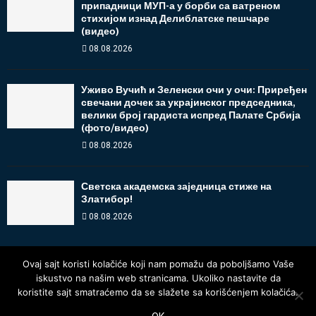
припадници МУП-а у борби са ватреном
стихијом изнад Делиблатске пешчаре
(видео)
08.08.2026
Уживо Вучић и Зеленски очи у очи: Приређен
свечани дочек за украјинског председника,
велики број гардиста испред Палате Србија
(фото/видео)
08.08.2026
Светска академска заједница стиже на
Златибор!
08.08.2026
Ovaj sajt koristi kolačiće koji nam pomažu da poboljšamo Vaše
iskustvo na našim web stranicama. Ukoliko nastavite da
koristite sajt smatraćemo da se slažete sa korišćenjem kolačića.