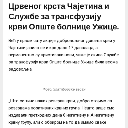
Црвеног крста Чајетина и
Службе за трансфузију
крви Опште болнице Ужице.
Већ у првом сату акције добровољног давања крви у
Чајетини јавило се и крв дало 17 давалаца, а
перманентно су пристизали нови, чиме је екипа Службе
за трансфузију крви Опште болнице Ужице била веома
задовољна.
Фото: Златиборске вести
„Што се тиче наших резерви крви, добро стојимо са
резервама позитивних крвних група. Нешто више смо
издавали претходних дана 0 негативну и А негативну
крвну групу, али с обзиром на то да имамо сваке