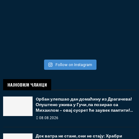
Follow on Instagram
НАЈНОВИЈИ ЧЛАНЦИ
Oрбан улепшао дан домаћину из Драгачева!
Опуштено ужива у Гучи, па позирао са
Михаилом – овај сусрет ће заувек памтити!...
08.08.2026
Док ватра не стане, они не стају: Храбри