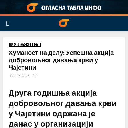
PRIMARY
MENU
ЗЛАТИБОРСКЕ ВЕСТИ
Хуманост на делу: Успешна акција
добровољног давања крви у
Чајетини
21.05.2026
0
Друга годишња акција
добровољног давања крви
у Чајетини одржана је
данас у организацији