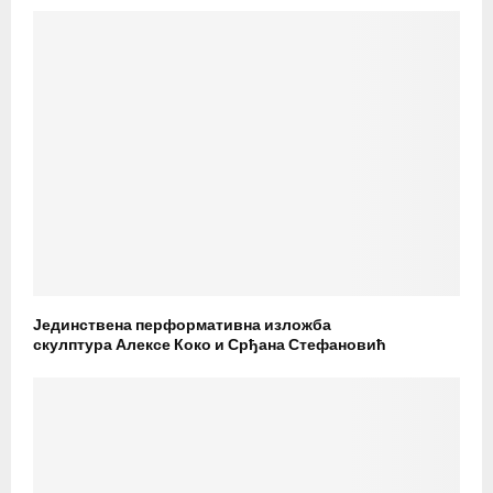
Јединствена перформативна изложба
скулптура Алексе Коко и Срђана Стефановић