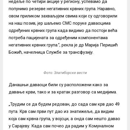
недеље по четири акције у региону, успевамо да
попунимо резерве негативних крвних група. Наравно,
овом приликом захваљујем свима који су одговорили
на наш позив, јер шаљемо СМС поруке даваоцима
одређених крвних група када видимо да постоји већа
потреба пацијената за одређеним компонентама
негативних крвних група.“, рекла је др Марија Перишић
Божић, начелница Службе за трансфузију.
Фото: Златиборске вести
Данашњи даваоци били су расположени како за
давање крви, тако и за кратак разговор са медијима.
„Трудим се да будем редован, до сада сам крв дао 49
пута. Крв сам први пут дао из знатижеље, да видим
која сам крвна група, у војсци, а онда сам нешто давао
у Сарајеву. Када сам почео да радим у Комуналном