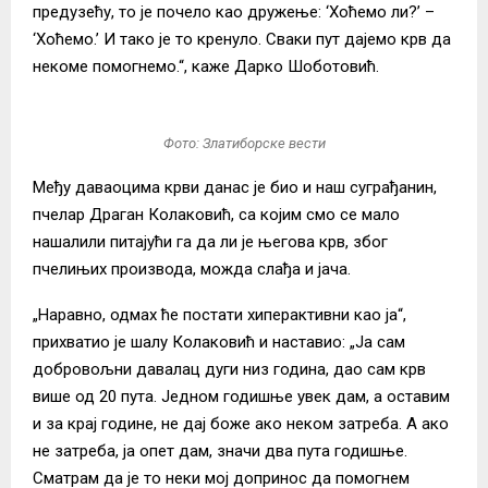
предузећу, то је почело као дружење: ‘Хоћемо ли?’ –
‘Хоћемо.’ И тако је то кренуло. Сваки пут дајемо крв да
некоме помогнемо.“, каже Дарко Шоботовић.
Фото: Златиборске вести
Међу даваоцима крви данас је био и наш суграђанин,
пчелар Драган Колаковић, са којим смо се мало
нашалили питајући га да ли је његова крв, због
пчелињих производа, можда слађа и јача.
„Наравно, одмах ће постати хиперактивни као ја“,
прихватио је шалу Колаковић и наставио: „Ја сам
добровољни давалац дуги низ година, дао сам крв
више од 20 пута. Једном годишње увек дам, а оставим
и за крај године, не дај боже ако неком затреба. А ако
не затреба, ја опет дам, значи два пута годишње.
Сматрам да је то неки мој допринос да помогнем