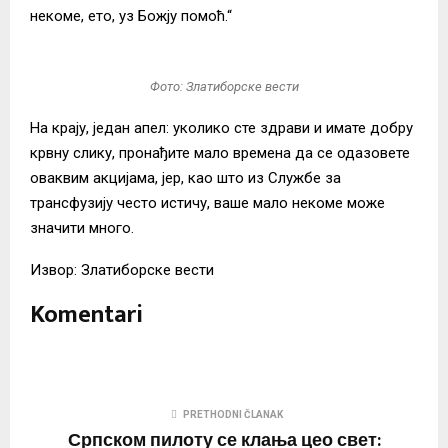
некоме, ето, уз Божју помоћ.“
Фото: Златиборске вести
На крају, један апел: уколико сте здрави и имате добру
крвну слику, пронађите мало времена да се одазовете
оваквим акцијама, јер, као што из Службе за
трансфузију често истичу, ваше мало некоме може
значити много.
Извор: Златиборске вести
Komentari
PRETHODNI ČLANAK
Српском пилоту се клања цео свет: