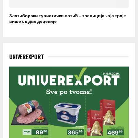
Златиборски туристички возић – традиција која траје
више од две деценије
UNIVEREXPORT