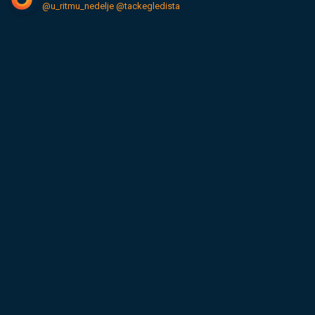
@u_ritmu_nedelje
@tackegledista