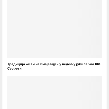
Традиција живи на Змајевцу – у недељу јубиларни 180.
Сусрети