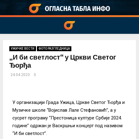
PRIMARY
MENU
УЖИЧКЕ ВЕСТИ
ФОТО РАЗГЛЕДНИЦА
„И би светлост“ у Цркви Светог
Ђорђа
24.04.2023
0
У организацији Града Ужица, Цркве Светог Ђорђа и
Музичке школе “Војислав Лале Стефановић”, а у
сусрет програму “Престоница културе Србије 2024.
године” одржан је Васкршњи концерт под називом
“И би светлост”.