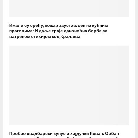
Имали су срећу, пожар заустављен на кућним
праговима: И даље траје даноноћна борба са
ватреном стихијом код Краљева
Пробао свадбарски купус и хајдучки ћевап: Орбан