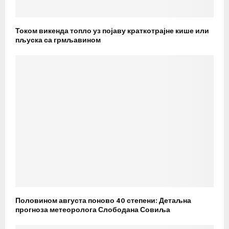
Током викенда топло уз појаву краткотрајне кише или
пљуска са грмљавином
Половином августа поново 40 степени: Детаљна
прогноза метеоролога Слободана Совиља