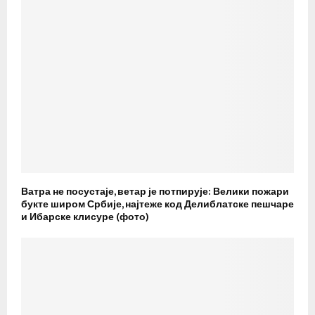
Ватра не посустаје, ветар је потпирује: Велики пожари
букте широм Србије, најтеже код Делиблатске пешчаре
и Ибарске клисуре (фото)