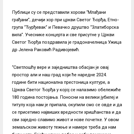
Публици су се представили хорови “Млађани
грађани”, дечији хор при цркви Светог Ђорђа, Етно-
група “Ђурђевак” и Певачко друштво “Златиборска
вила”. Учеснике концерта и све присутне у Цркви
Светог Ђорђа поздравила је градоначелница Ужица
др Јелена Раковић Радивојевић.
“Светлошћу вере и заједништва обасјан је овај
простор али и наш град који ће наредне 2024.
године бити национална престоница културе, а
Црква Светог Ђорђа у којој се налазимо обележиће
180 година постојања. Поносни на велики јубилеј и
титулу која нам је припала, окупили смо се овде и да
се присетимо највиших вредности хришћанства и да
сви заједно славимо живот и нове почетке. У овом
земаљском животу тежње и намере треба да нам