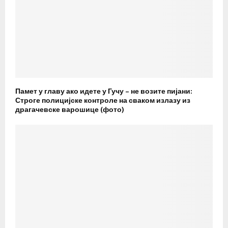
Памет у главу ако идете у Гучу – не возите пијани:
Строге полицијске контроле на сваком излазу из
драгачевске варошице (фото)