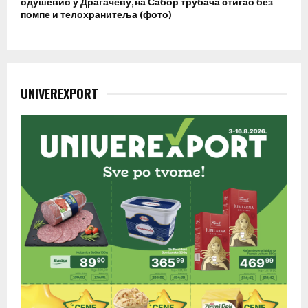
одушевио у Драгачеву, на Сабор трубача стигао без
помпе и телохранитеља (фото)
UNIVEREXPORT