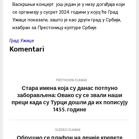
Васкршњи концерт још један је у низу догађаја који
се организју у сусрет 2024. години у којој ће Град
Ужице показати, зашто је као други град у Србији,
изабран за Престоницу културе Србије.
Град Ужице
Komentari
PRETHODNI ČLANAK
Стара имена која су данас потпуно
заборављена: Овако су се звали наши
преци када су Турци дошли да их пописују
1455. године
SLEDEĆI ČLANAK
Обрушио се плафон на дечије кревете