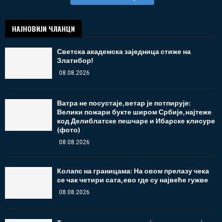
НАЈНОВИЈИ ЧЛАНЦИ
Светска академска заједница стиже на
Златибор!
08.08.2026
Ватра не посустаје, ветар је потпирује:
Велики пожари букте широм Србије, најтеже
код Делиблатске пешчаре и Ибарске клисуре
(фото)
08.08.2026
Колапс на границама: На овом прелазу чека
се чак четири сата, ево где су највеће гужве
08.08.2026