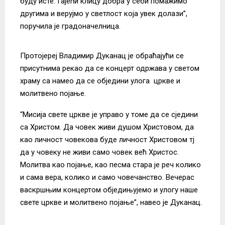
буду исте. Гајећи клицу добра у себи помажимо
другима и верујмо у светлост која увек долази”,
поручила је градоначелница.
Протојереј Владимир Дуканац је обраћајући се
присутнима рекао да се концерт одржава у светом
храму са намео да се обједини улога цркве и
молитвено појање.
“Мисија свете цркве је управо у томе да се сједини
са Христом. Да човек живи душом Христовом, да
као личност човекова буде личност Христовом тј
да у човеку не живи само човек већ Христос.
Молитва као појање, као песма стара је реч колико
и сама вера, колико и само човечанство. Вечерас
васкршњим концертом обједињујемо и улогу наше
свете цркве и молитвено појање”, навео је Дуканац.