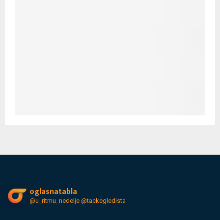
oglasnatabla
@u_ritmu_nedelje
@tackegledista