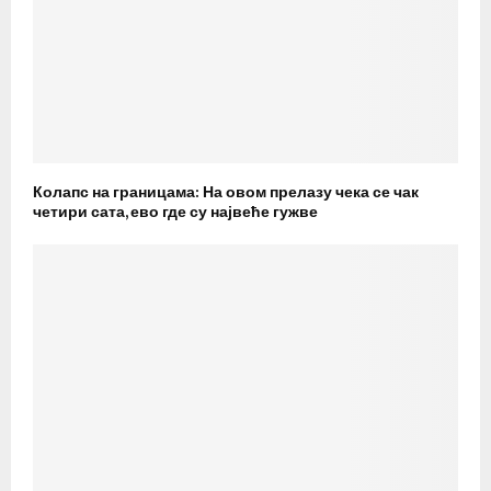
Колапс на границама: На овом прелазу чека се чак
четири сата, ево где су највеће гужве