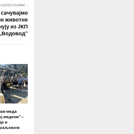
SLEDEĆI ČLANAK
 сачувајмо
не животне
чују из ЈКП
„Водовод“
јам меда
ј медени“ –
де и
 Краљевом