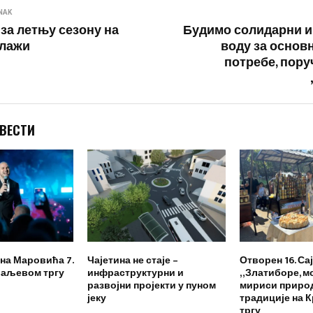
NAK
за летњу сезону на
Будимо солидарни и
плажи
воду за основ
потребе, пору
 ВЕСТИ
на Маровића 7.
Чајетина не стаје –
Отворен 16. Са
раљевом тргу
инфраструктурни и
„Златиборе, мо
развојни пројекти у пуном
мириси приро
јеку
традиције на
тргу