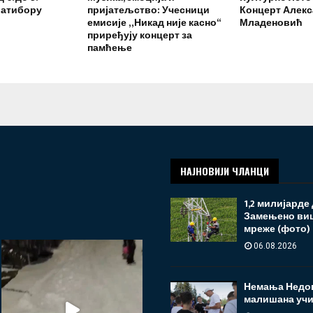
латибору
пријатељство: Учесници
Концерт Алек
емисије „Никад није касно“
Младеновић
приређују концерт за
памћење
НАЈНОВИЈИ ЧЛАНЦИ
1,2 милијарде
Замењено виш
мреже (фото)
06.08.2026
Немања Недов
малишана учи