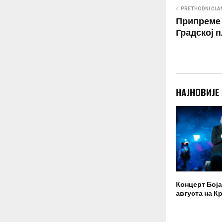
PRETHODNI ČLA
Припреме 
Градској 
НАЈНОВИЈЕ
Концерт Боја
августа на К