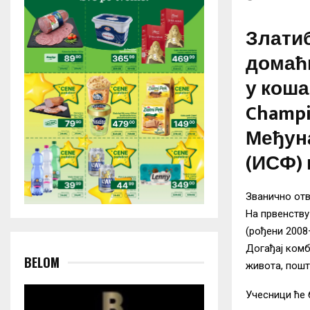
Златибо
домаћ
у кошар
Champi
Међун
(ИСФ) 
Званично отв
На првенству
(рођени 2008
Догађај комб
BELOM
живота, пошт
Учесници ће 