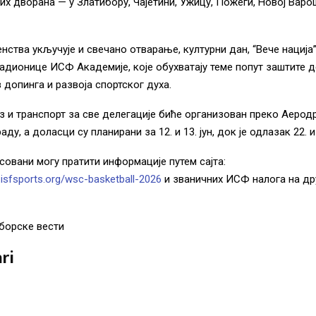
их дворана — у Златибору, Чајетини, Ужицу, Пожеги, Новој Варо
нства укључује и свечано отварање, културни дан, “Вече нација”
адионице ИСФ Академије, које обухватају теме попут заштите де
 допинга и развоја спортског духа.
з и транспорт за све делегације биће организован преко Аеро
аду, а доласци су планирани за 12. и 13. јун, док је одлазак 22. и 
совани могу пратити информације путем сајта:
s.isfsports.org/wsc-basketball-2026
и званичних ИСФ налога на д
борске вести
ri