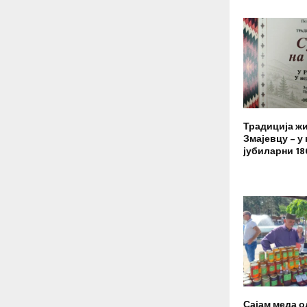
Традиција ж
Змајевцу – у
јубиларни 18
Сајам меда од 