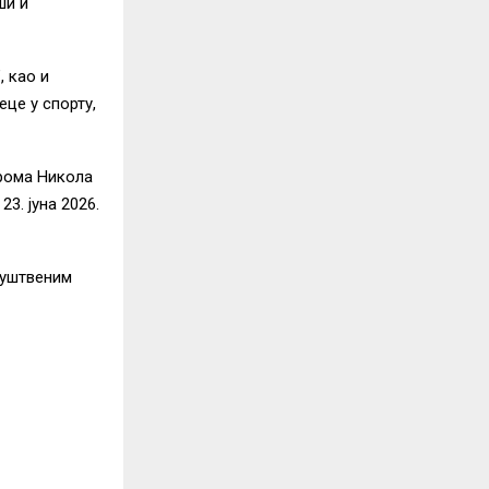
ши и
, као и
це у спорту,
дрома Никола
23. јуна 2026.
руштвеним