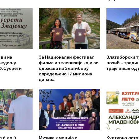
иви на
За Национални фестивал
Златиборски т
 недељу
филма и телевизије који се
возић – традиц
0. Сусрети
одржава на Златибору
траје више од 
опредељено 17 милиона
динара
6. до 9.
Музика, емоција и
Културно лето 