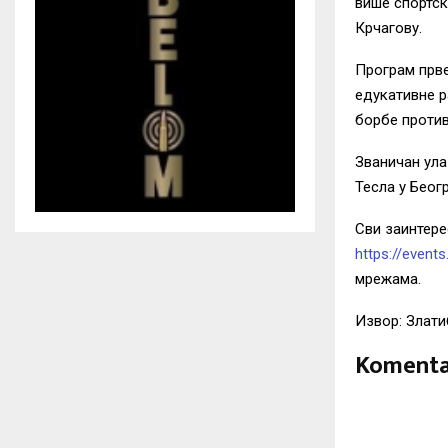
више спортск
Крчагову.
Програм прве
едукативне р
борбе против
Званичан ула
Тесла у Беогр
Сви заинтере
https://event
мрежама.
Извор: Злати
Komenta