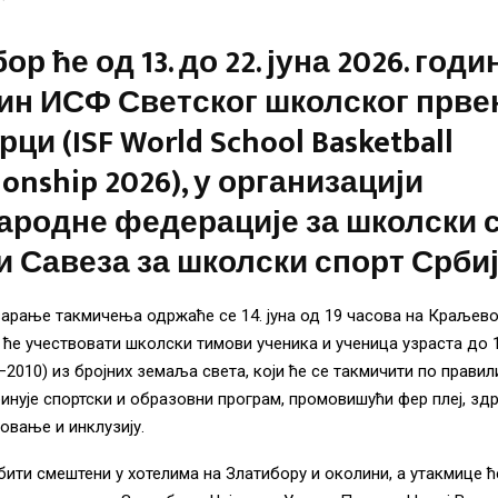
р ће од 13. до 22. јуна 2026. год
ин ИСФ Светског школског прве
ци (ISF World School Basketball
onship 2026), у организацији
ародне федерације за школски 
и Савеза за школски спорт Србиј
арање такмичења одржаће се 14. јуна од 19 часова на Краљево
 ће учествовати школски тимови ученика и ученица узраста до 
–2010) из бројних земаља света, који ће се такмичити по прави
инује спортски и образовни програм, промовишући фер плеј, зд
овање и инклузију.
бити смештени у хотелима на Златибору и околини, а утакмице ће