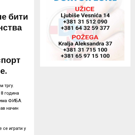
ине бити
нства
спорт
е.
м тргу.
18 година
лима ФИБА.
рав начин
 се играти у