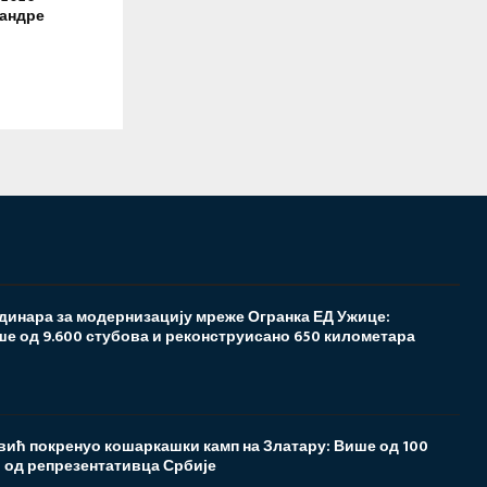
сандре
 динара за модернизацију мреже Огранка ЕД Ужице:
е од 9.600 стубова и реконструисано 650 километара
ић покренуо кошаркашки камп на Златару: Више од 100
 од репрезентативца Србије