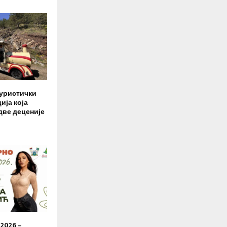
уристички
ија која
две деценије
2026 –