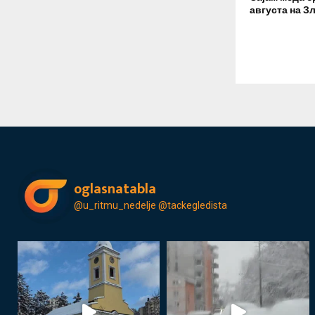
августа на З
oglasnatabla
@u_ritmu_nedelje
@tackegledista