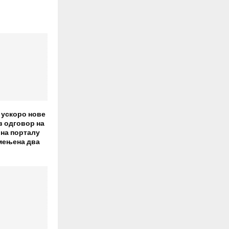
 ускоро нове
в одговор на
 на порталу
смењена два