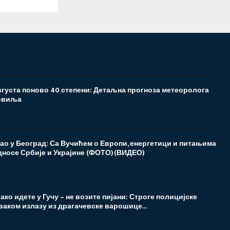
густа поново 40 степени: Детаљна прогноза метеоролога
овиља
ао у Београд: Са Вучићем о Европи, енергетици и питањима
односе Србије и Украјине (ФОТО)(ВИДЕО)
 ако идете у Гучу – не возите пијани: Строге полицијске
ваком излазу из драгачевске варошице...