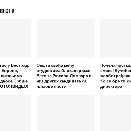
 ВЕСТИ
гао у Београд:
Општа свађа међу
Почела чистка,
 Европи,
студентима блокадерима:
смене! Вучиће
и питањима
Вето за Ђокића, Ломпара и
жалбе грађана
односе Србије
низ других кандидата са
Ко си бре ти, 
(ФОТО)(ВИДЕО)
њихове листе
директора