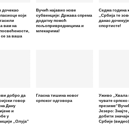
ћ дочекао
Вучић најавио нове
Седма година 
пасиоце који
субвенције: Држава спрема
„Србија те зов
 гасили
додатну помоћ
данас дочекуј
а вам на
пољопривредницима и
спортисте!
посвећености,
млекарима!
се за ваша
 сви добро да
Гласна тишина новог
Уживо „Хвала 
ријски говор
српског одговора
чувате српско 
на Дану
презиме“ Вучи
ијене и
Језеро: Знајте
бе у
добити значај
акцији „Олуја“
Србије (видео