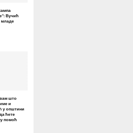
кампа
е“: Вучић
е младе
вам што
име и
ћ у општини
 да ћете
ну помоћ
)