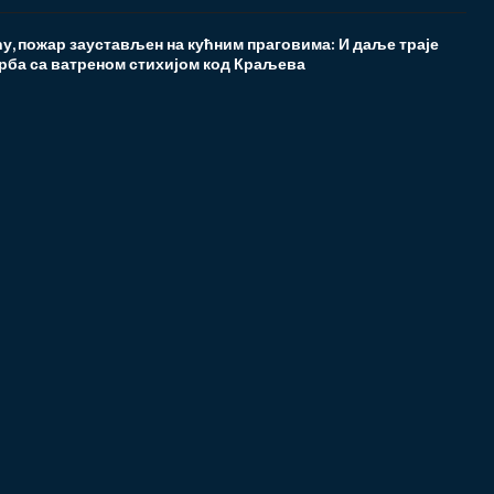
у, пожар заустављен на кућним праговима: И даље траје
рба са ватреном стихијом код Краљева