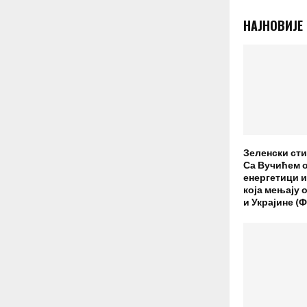
НАЈНОВИЈЕ
Зеленски сти
Са Вучићем о
енергетици 
која мењају 
и Украјине 