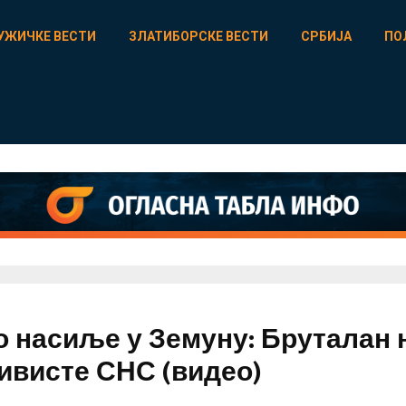
УЖИЧКЕ ВЕСТИ
ЗЛАТИБОРСКЕ ВЕСТИ
СРБИЈА
ПО
о насиље у Земуну: Бруталан 
тивисте СНС (видео)