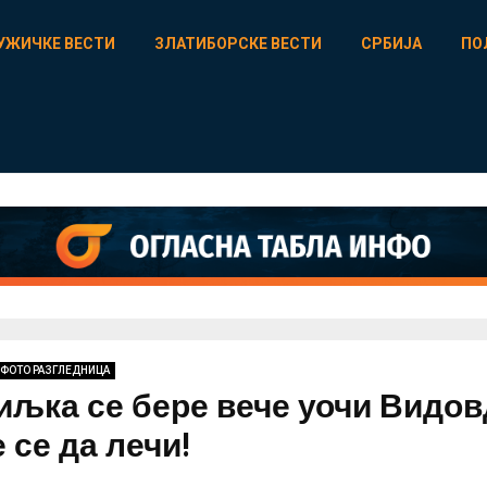
УЖИЧКЕ ВЕСТИ
ЗЛАТИБОРСКЕ ВЕСТИ
СРБИЈА
ПО
ФОТО РАЗГЛЕДНИЦА
биљка се бере вече уочи Видо
 се да лечи!