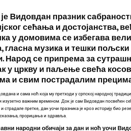
је Видовдан празник сабраност
јског сећања и достојанства, ве
ка у домовима се избегава вел
, гласна музика и тешки пољски
. Народ се припрема за сутраш
к у цркву и паљење свећа косо
ма и свим пострадалим прецима
овдана и сама ноћ која му претходи у српској народној традици
и изузетно важним временом. Док је сам Видовдан посвећен с
 и страдале претке, дан уочи празника је кроз историју био рез
дсказања, прорицања и здравља.
главни народни обичаји за дан и ноћ уочи Вид