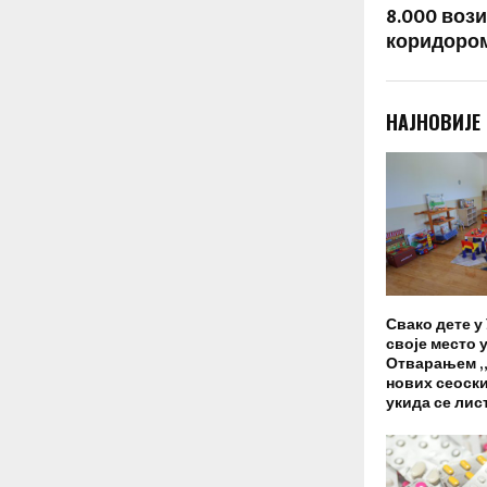
8.000 воз
коридором
НАЈНОВИЈЕ
Свако дете у
своје место 
Отварањем „
нових сеоск
укида се лис