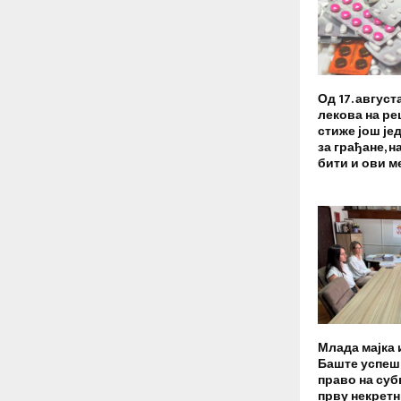
Од 17. август
лекова на ре
стиже још је
за грађане, н
бити и ови 
Млада мајка 
Баште успеш
право на суб
прву некрет