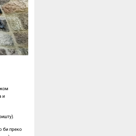
ежом
а и
ришту).
ко би преко