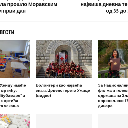
ила прошло Моравским
највиша дневна т
 први дан
од 35 до
 ВЕСТИ
 Ужицу имаће
Волонтери као највећа
За Националн
у вртићу:
снага Црвеног крста Ужице
филма и телеви
Бубамаре“ и
(видео)
одржава на Зл
их вртића
опредељено 1
та чекања
динара