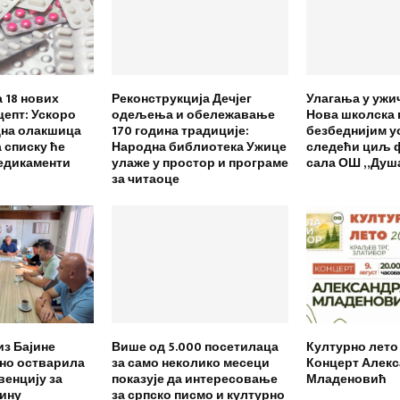
а 18 нових
Реконструкција Дечјег
Улагања у ужи
цепт: Ускоро
одељења и обележавање
Нова школска 
дна олакшица
170 година традиције:
безбеднијим у
а списку ће
Народна библиотека Ужице
следећи циљ 
медикаменти
улаже у простор и програме
сала ОШ „Душ
за читаоце
из Бајине
Више од 5.000 посетилаца
Културно лето 
но остварила
за само неколико месеци
Концерт Алек
венцију за
показује да интересовање
Младеновић
нину
за српско писмо и културно