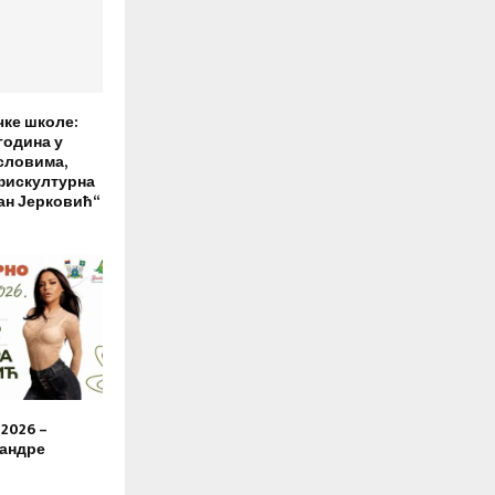
чке школе:
година у
словима,
фискултурна
ан Јерковић“
2026 –
сандре