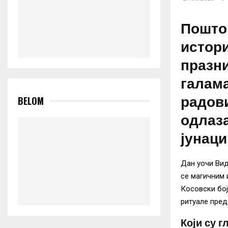
Пошто 
истори
празни
галама
радови
BELOM
одлаза
јунаци
Дан уочи Вид
се магичним 
Косовски бој
ритуале пре
Који су 