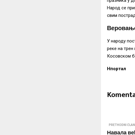
празника у д
Народ се при
свим постра
Веровање
У народу пос
реке на трен
Косовском бо
Нпортал
Komenta
PRETHODNI ČLA
Навала ве