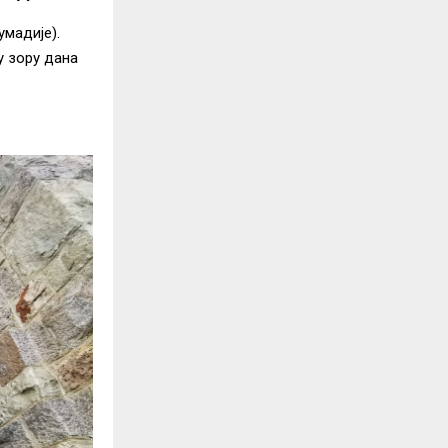
умадије).
у зору дана