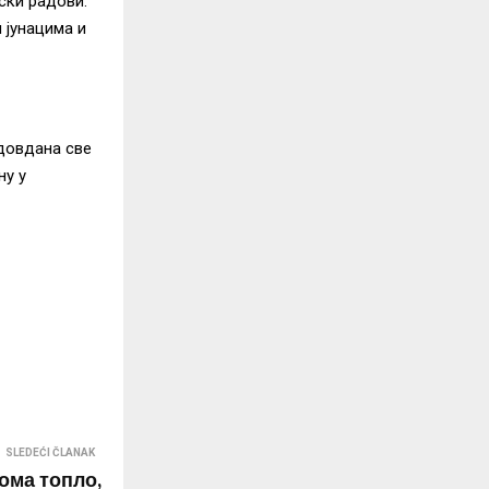
ски радови.
 јунацима и
идовдана све
ну у
SLEDEĆI ČLANAK
ома топло,