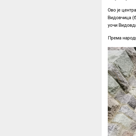
Ово је центр
Видовчица (б
уочи Видовда
Према народн