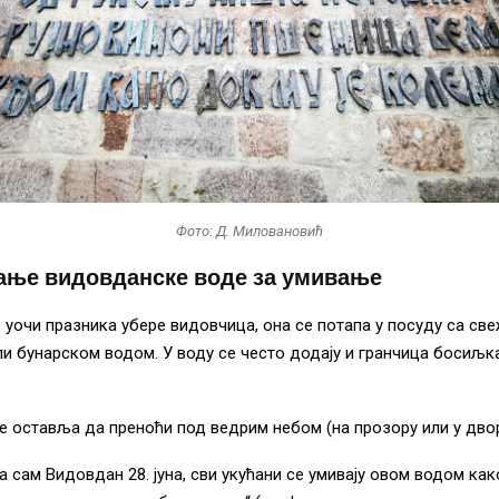
Фото: Д. Миловановић
ње видовданске воде за умивање
 уочи празника убере видовчица, она се потапа у посуду са св
и бунарском водом. У воду се често додају и гранчица босиљк
е оставља да преноћи под ведрим небом (на прозору или у дво
на сам Видовдан 28. јуна, сви укућани се умивају овом водом ка