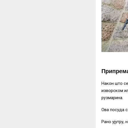
Припрема
Након што се
изворском ил
рузмарина.
Ова посуда с
Рано ујутру, 