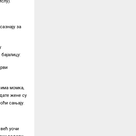
слу).
сазнају за
у
 бајалицу:
први
ћ има момка,
Удате жене су
ноћи сањају.
 већ уочи