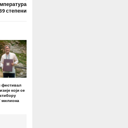
емпература
 39 степени
и фестивал
зије који се
атибору
7 милиона