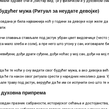
имали здраве очи и „бистар вид“ (и у физичком и у духовном сми
удућег мужа (Ритуал за неудате девојке)
овдана је била најважнија ноћ у години за девојке које желе да 
ати.
очи спавања стављале под јастук убран цвет видовчице (често 
а мало хлеба и соли), а пре него што утону у сан, изговарале би
невиђени, дођи драги суђени, дођи ноћас у мој сан, дођи на мој 
да ће те ноћи у сну видети свог будућег мужа, а ако девојка ве
да ће га након овог ритуала срести у наредних неколико дана. 
ле траву под јастук, верујући да ће им се испунити оно што те 
 духовна припрема
овдан празник сабраности, историјског сећања и достојанства,