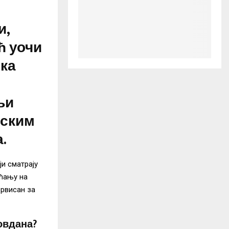
и,
ћ уочи
ика
њи
вским
.
ји сматрају
ећању на
ервисан за
овдана?