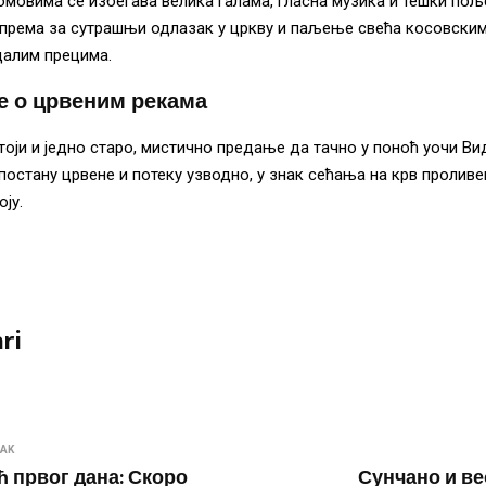
омовима се избегава велика галама, гласна музика и тешки пољ
према за сутрашњи одлазак у цркву и паљење свећа косовским
далим прецима.
 о црвеним рекама
тоји и једно старо, мистично предање да тачно у поноћ уочи В
 постану црвене и потеку узводно, у знак сећања на крв проливе
ју.
ri
NAK
ћ првог дана: Скоро
Сунчано и ве