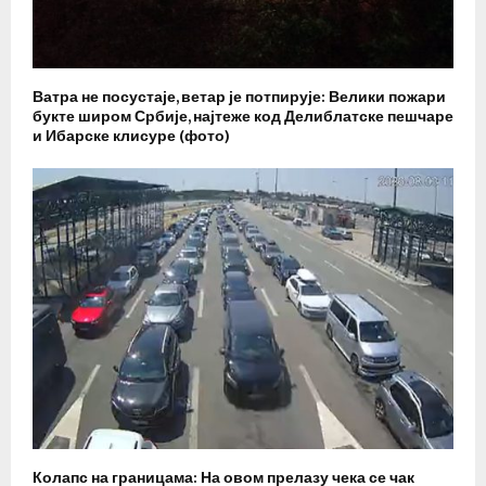
Ватра не посустаје, ветар је потпирује: Велики пожари
букте широм Србије, најтеже код Делиблатске пешчаре
и Ибарске клисуре (фото)
Колапс на границама: На овом прелазу чека се чак