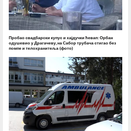
Пробао свадбарски купус и хајдучки ћевап: Орбан
одушевио у Драгачеву, на Сабор трубача стигао без
помпе и телохранитеља (фото)