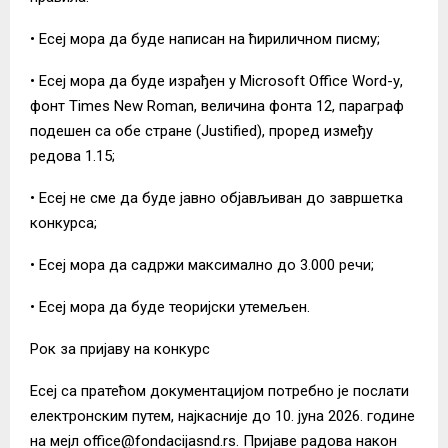
• Есеј мора да буде написан на ћириличном писму;
• Есеј мора да буде израђен у Microsoft Office Word-у,
фонт Times New Roman, величина фонта 12, параграф
подешен са обе стране (Justified), проред између
редова 1.15;
• Есеј не сме да буде јавно објављиван до завршетка
конкурса;
• Есеј мора да садржи максимално до 3.000 речи;
• Есеј мора да буде теоријски утемељен.
Рок за пријаву на конкурс
Есеј са пратећом документацијом потребно је послати
електронским путем, најкасније до 10. јуна 2026. године
на мејл office@fondacijasnd.rs. Пријаве радова након