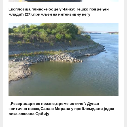
Експлозија плинске боце у Чачку: Тешко повређен
младић (27), примљен на интензивну негу
„Резервоари се празне, време истиче“: Дунав
критично низак, Сава и Морава у проблему, али једна
река спасава Србију