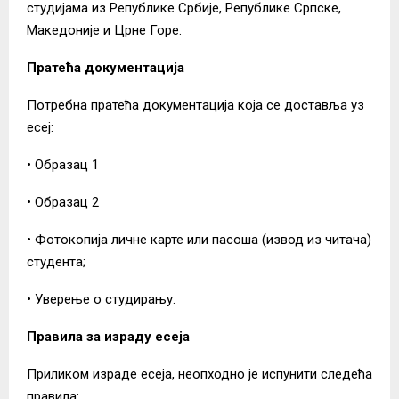
студијама из Републике Србије, Републике Српске,
Македоније и Црне Горе.
Пратећа документација
Потребна пратећа документација која се доставља уз
есеј:
• Образац 1
• Образац 2
• Фотокопија личне карте или пасоша (извод из читача)
студента;
• Уверење о студирању.
Правила за израду есеја
Приликом израде есеја, неопходно је испунити следећа
правила: