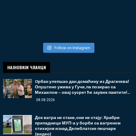
Follow on Instagram
НАЈНОВИЈИ ЧЛАНЦИ
Oрбан улепшао дан домаћину из Драгачева!
Опуштено ужива у Гучи, па позирао са
Михаилом – овај сусрет ће заувек памтити!...
08.08.2026
Док ватра не стане, они не стају: Храбри
припадници МУП-а у борби са ватреном
стихијом изнад Делиблатске пешчаре
(видео)