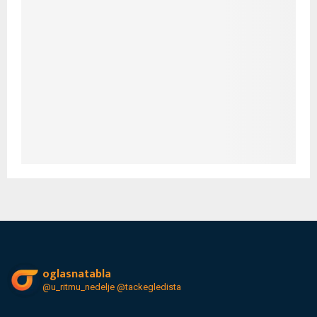
oglasnatabla
@u_ritmu_nedelje
@tackegledista