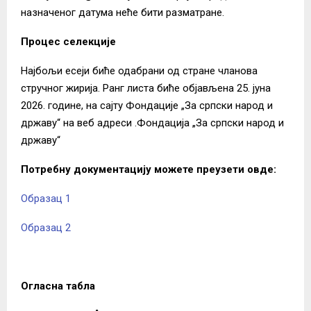
назначеног датума неће бити разматране.
Процес селекције
Најбољи есеји биће одабрани од стране чланова
стручног жирија. Ранг листа биће објављена 25. јуна
2026. године, на сајту Фондације „За српски народ и
државу“ на веб адреси .Фондација „За српски народ и
државу“
Потребну документацију можете преузети овде:
Образац 1
Образац 2
Огласна табла