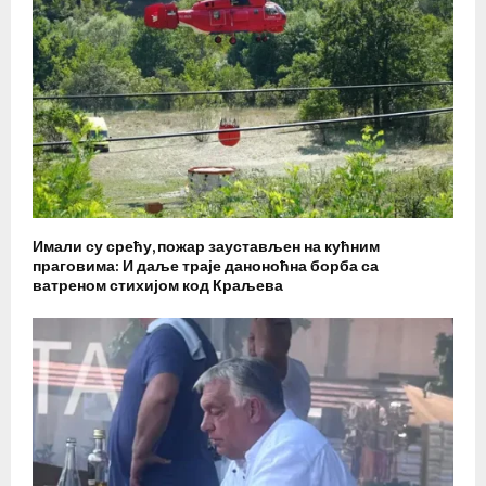
Имали су срећу, пожар заустављен на кућним
праговима: И даље траје даноноћна борба са
ватреном стихијом код Краљева