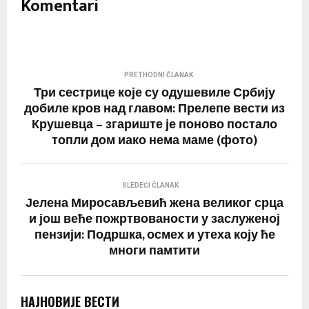
Komentari
PRETHODNI ČLANAK
Три сестрице које су одушевиле Србију
добиле кров над главом: Прелепе вести из
Крушевца – згариште је поново постало
топли дом иако нема маме (фото)
SLEDEĆI ČLANAK
Јелена Миросављевић жена великог срца
и још веће пожртвованости у заслуженој
пензији: Подршка, осмех и утеха коју ће
многи памтити
НАЈНОВИЈЕ ВЕСТИ