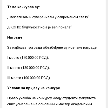
Теме конкурса су:
„Глобализам и суверенизам у савременом свету“
„ЕКСПО: будућност која је већ почела“
Награде
За најбоља три рада обезбеђене су новчане награде:
I место (170.000,00 РСД);
II место (130.000,00 РСД);
III место (100.000,00 РСД).
Услови за пријаву на конкурс
Право учешћа на конкурсу имају студенти факултета
свих усмерења на основним и мастер академским