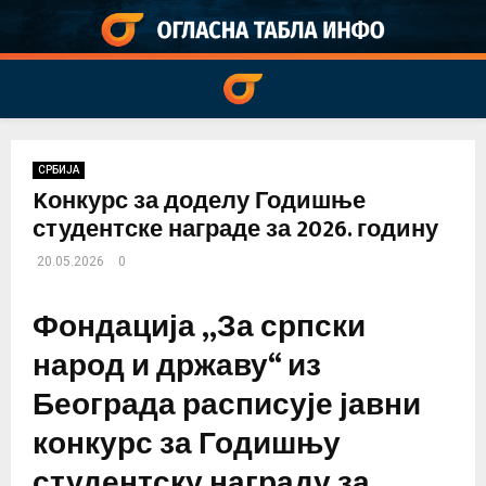
PRIMARY
MENU
СРБИЈА
Kонкурс за доделу Годишње
студентске награде за 2026. годину
20.05.2026
0
Фондација „За српски
народ и државу“ из
Београда расписује јавни
конкурс за Годишњу
студентску награду за