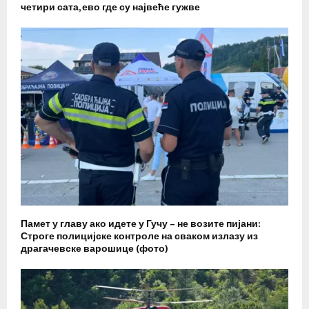
четири сата, ево где су највеће гужве
Памет у главу ако идете у Гучу – не возите пијани:
Строге полицијске контроле на сваком излазу из
драгачевске варошице (фото)