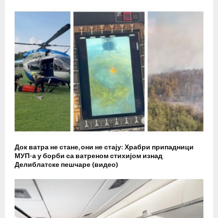
Док ватра не стане, они не стају: Храбри припадници
МУП-а у борби са ватреном стихијом изнад
Делиблатске пешчаре (видео)