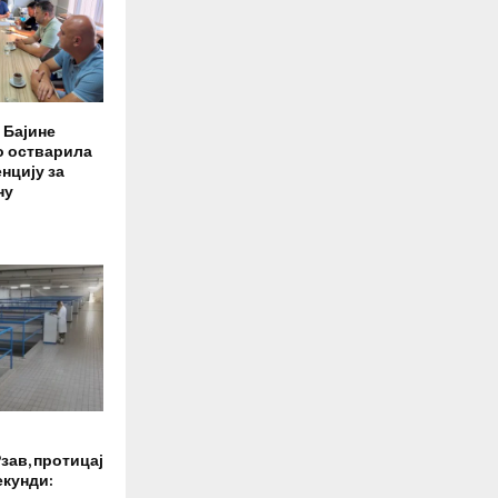
 Бајине
о остварила
нцију за
ну
зав, протицај
екунди: