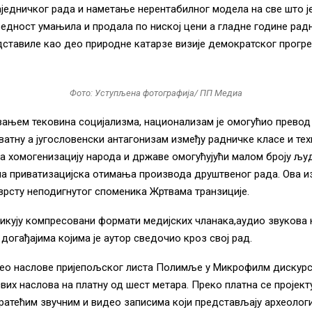
једничког рада и наметање нерентабилног модела на све што ј
редност умањила и продала по ниској цени а гладне године рад
ставиле као део природне катарзе визије демократског прогре
Фото: Уступљена фотографија/ ПП Медиа
ањем тековина социјализма, национализам је омогућио превод
иватну а југословенски антагонизам између радничке класе и те
а хомогенизацију народа и државе омогућујући малом броју љу
на приватизацијска отимања производа друштвеног рада. Ова 
рсту неподигнутог споменика Жртвама транзиције.
кују компресовани формати медијских чланака,аудио звукова 
 догађајима којима је аутор сведочио кроз свој рад.
вео наслове пријепољског листа Полимље у Микрофилм дискурс
свих наслова на платну од шест метара. Преко платна се пројект
ратећим звучним и видео записима који представљају археолог