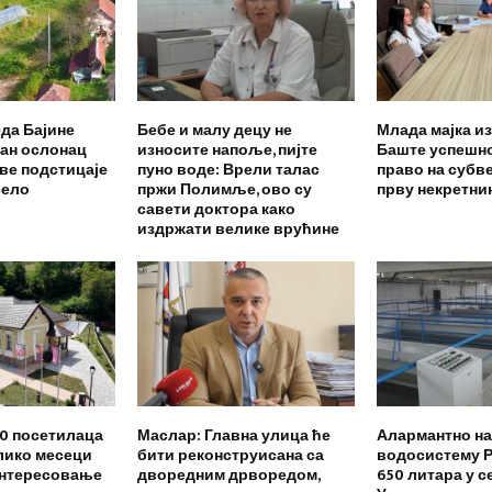
да Бајине
Бебе и малу децу не
Млада мајка из
жан ослонац
износите напоље, пијте
Баште успешн
ове подстицаје
пуно воде: Врели талас
право на субве
село
пржи Полимље, ово су
прву некретни
савети доктора како
издржати велике врућине
00 посетилаца
Маслар: Главна улица ће
Алармантно на
лико месеци
бити реконструисана са
водосистему Р
интересовање
дворедним дрворедом,
650 литара у с