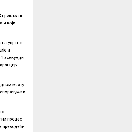
3 приказано
а и који
ања упркос
ије и
 15 секунди.
аранцију
едном месту
еспоразуме и
ног
лни процес
та преводећи