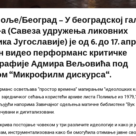
оље/Београд – У београдској га
-а (Савеза удружења ликовних
ка Југославије) је од 6. до 17. ап
н видео перформанс критичке
графије Адмира Вељовића под
ом “Микрофилм дискурса“.
рманс осветљава “простор времена” мапирањем ”идеолошких 
заједничког сећања користећи архиве листа Полимље из 1979,19
аљујући напорима Завичајног одељења матичне библиотеке ”Вук 
чувани и дигитализовани.
рива постојање човеком у три различите идеологије и како је 
ам, инструментализована како би омогућила отимање јавне сво