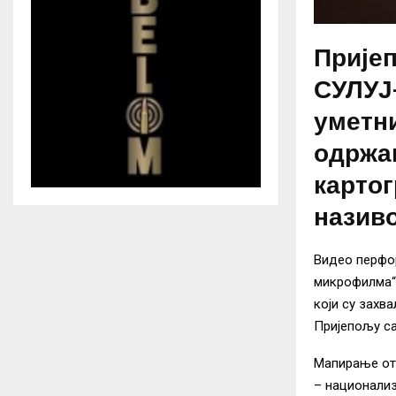
Пријеп
СУЛУЈ
уметни
одржа
карто
назив
Видео перфо
микрофилма“ 
који су захв
Пријепољу са
Мапирање отк
– национализ