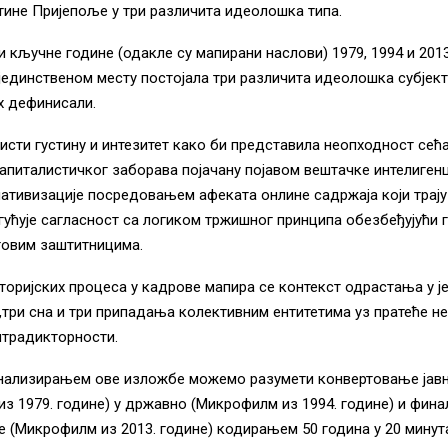
ине Пријепоље у три различита идеолошка типа.
 кључне године (одакле су мапирани наслови) 1979, 1994 и 201
а јединственом месту постојала три различита идеолошка субјект
х дефинисали.
сти густину и интезитет како би представила неопходност сећ
апиталистичког заборава појачану појавом вештачке интелигенц
ативизације посредовањем афеката онлине садржаја који трају
ућује сагласност са логиком тржишног принципа обезбеђујући г
овим заштитницима.
оријских процеса у кадрове мапира се контекст одрастања у ј
,три сна и три припадања колективним ентитетима уз пратеће н
нтрадикторности.
ализирањем ове изложбе можемо разумети конвертовање јав
з 1979. године) у државно (Микрофилм из 1994. године) и фина
е (Микрофилм из 2013. године) кодирањем 50 година у 20 мину