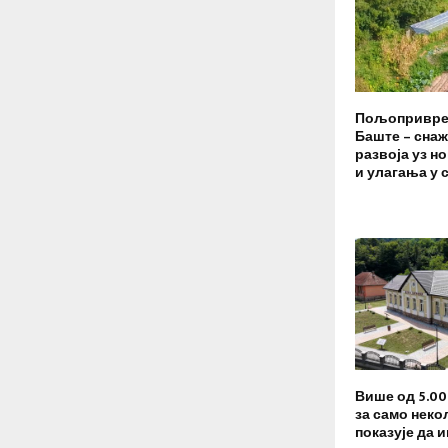
Пољопривре
Баште – сна
развоја уз н
и улагања у 
Више од 5.0
за само неко
показује да 