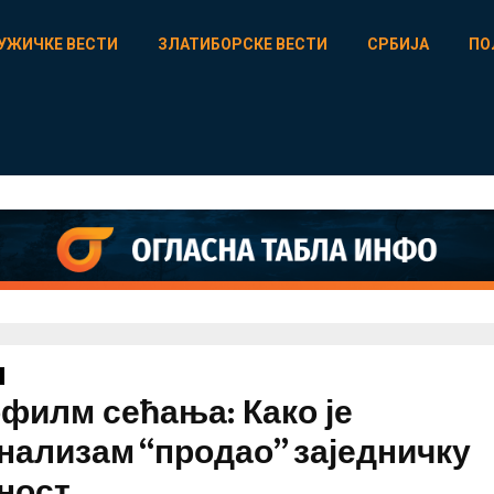
УЖИЧКЕ ВЕСТИ
ЗЛАТИБОРСКЕ ВЕСТИ
СРБИЈА
ПО
филм сећања: Како је
нализам “продао” заједничку
ност