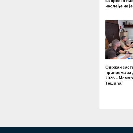
за српско пи
наслеђе не ј
Одржан саст
припрема за 
2026 – Мемо
Тешића”