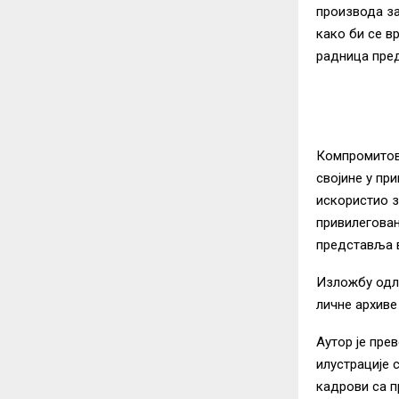
производа за
како би се в
радница пред
Компромитов
својине у пр
искористио з
привилегова
представља в
Изложбу одли
личне архиве
Аутор је пре
илустрације 
кадрови са п