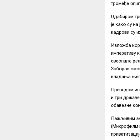
тромеђе општ
Одабиром три
је како су н
кадрови су и
Изложба кори
императиву к
свеопште рел
Заборав омог
владања њег
Преводом ист
и три државе
обавезне ко
Пажљивим ан
(Микрофилм и
приватизациј