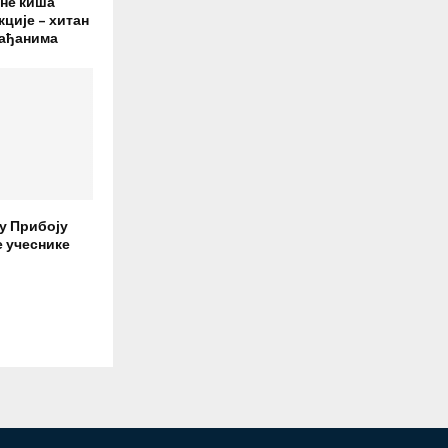
дне киша
ције – хитан
рађанима
 у Прибоју
е учеснике