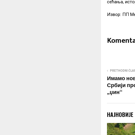
сећања, исто
Извор: ПП М
Komenta
PRETHODNI ČLA
Имамо нов
Србији пр
„џин“
НАЈНОВИЈЕ