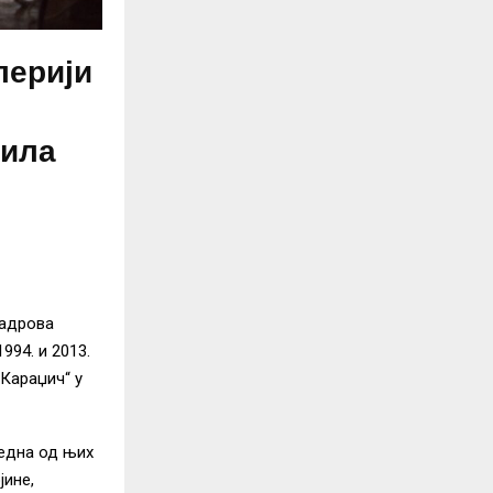
лерији
рила
кадрова
94. и 2013.
Караџич“ у
једна од њих
јине,