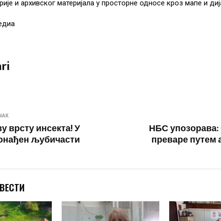
рије и архивског материјала у просторне односе кроз мапе и диј
едиа
ri
NAK
у врсту инсекта! У
НБС упозорава:
онађен љубичасти
преваре путем 
 ВЕСТИ