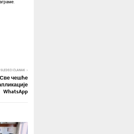
аграме.
SLEDEĆI ČLANAK
 Све чешће
апликације
WhatsApp