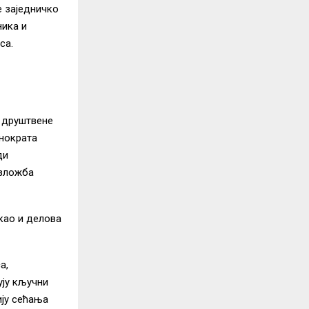
е заједничко
ника и
са.
 друштвене
хнократа
ди
изложба
као и делова
а,
ују кључни
ију сећања