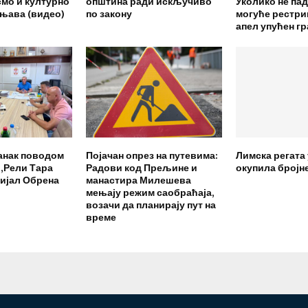
смо и културно
општина ради искључиво
Уколико не па
ењава (видео)
по закону
могуће рестрик
апел упућен г
анак поводом
Појачан опрез на путевима:
Лимска регата
„Рели Тара
Радови код Прељине и
окупила бројн
ријал Обрена
манастира Милешева
мењају режим саобраћаја,
возачи да планирају пут на
време