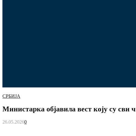
СРБИЈА
Министарка објавила вест коју су сви 
26.05.2026
0