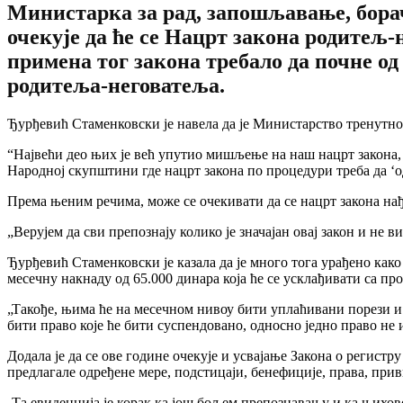
Министарка за рад, запошљавање, бора
очекује да ће се Нацрт закона родитељ
примена тог закона требало да почне од
родитеља-неговатеља.
Ђурђевић Стаменковски је навела да је Министарство тренутн
“Највећи део њих је већ упутио мишљење на наш нацрт закона,
Народној скупштини где нацрт закона по процедури треба да ‘о
Према њеним речима, може се очекивати да се нацрт закона нађ
„Верујем да сви препознају колико је значајан овај закон и не в
Ђурђевић Стаменковски је казала да је много тога урађено как
месечну накнаду од 65.000 динара која ће се усклађивати са пр
„Такође, њима ће на месечном нивоу бити уплаћивани порези и 
бити право које ће бити суспендовано, односно једно право не 
Додала је да се ове године очекује и усвајање Закона о регист
предлагале одређене мере, подстицаји, бенефиције, права, пр
„Та евиденција је корак ка још бољем препознавању и ка њихово