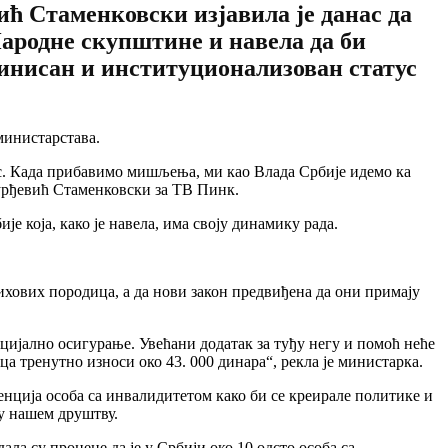
ћ Стаменковски изјавила је данас да
Народне скупштине и навела да би
ефинисан и институционализован статус
министарстава.
цес. Када прибавимо мишљења, ми као Влада Србије идемо ка
Ђурђевић Стаменковски за ТВ Пинк.
 која, како је навела, има своју динамику рада.
ихових породица, а да нови закон предвиђена да они примају
цијално осигурање. Увећани додатак за туђу негу и помоћ неће
ца тренутно износи око 43. 000 динара“, рекла је министарка.
денција особа са инвалидитетом како би се креирале политике и
 у нашем друштву.
ла су процене да је у Србији око 10 одсто особа са