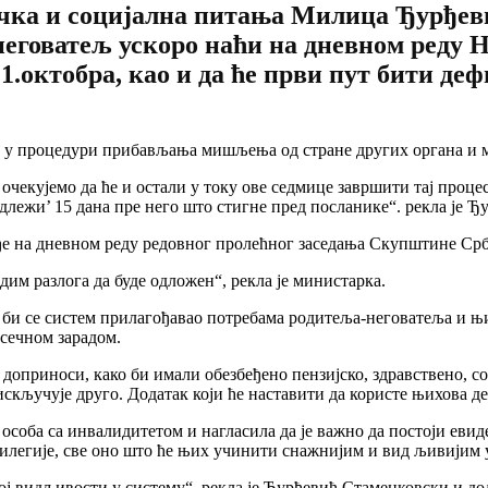
чка и социјална питања Милица Ђурђеви
-неговатељ ускоро наћи на дневном реду 
 1.октобра, као и да ће први пут бити д
о у процедури прибављања мишљења од стране других органа и 
 очекујемо да ће и остали у току ове седмице завршити тај про
длежи’ 15 дана пре него што стигне пред посланике“. рекла је 
е на дневном реду редовног пролећног заседања Скупштине Србије
идим разлога да буде одложен“, рекла је министарка.
о би се систем прилагођавао потребама родитеља-неговатеља и њ
осечном зарадом.
доприноси, како би имали обезбеђено пензијско, здравствено, со
искључује друго. Додатак који ће наставити да користе њихова де
ру особа са инвалидитетом и нагласила да је важно да постоји еви
ивилегије, све оно што ће њих учинити снажнијим и вид љивијим
ј видљивости у систему“, рекла је Ђурђевић Стаменковски и дода